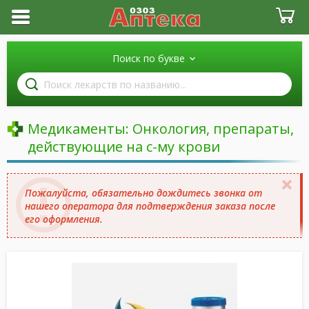
Поиск по букве
Поиск
лекарств
по
названию
Медикаменты: Онкология, препараты,
действующие на с-му крови
Пожалуйста, обязательно дождитесь звонка от
нашего оператора для подтверждения заказа после
его оформления.