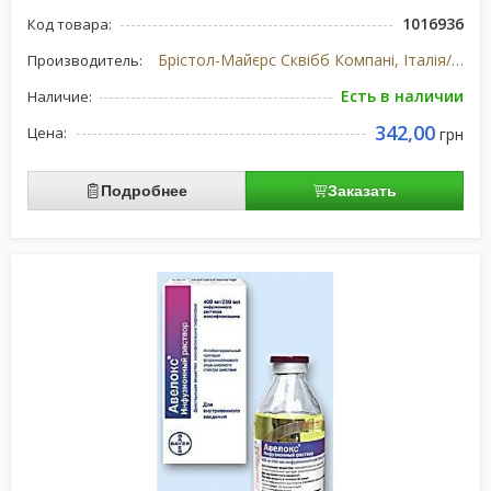
1016936
Код товара:
Брістол-Майєрс Сквібб Компані, Італія/США
Производитель:
Есть в наличии
Наличие:
342,00
Цена:
грн
Подробнее
Заказать