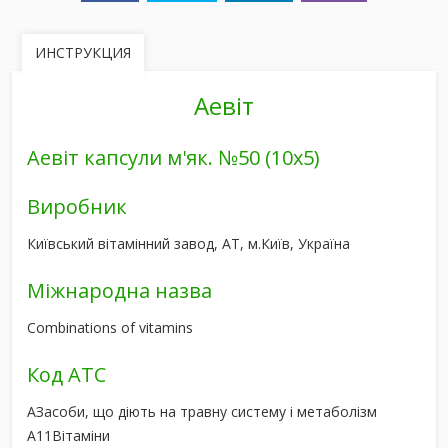
ИНСТРУКЦИЯ
Аевіт
Аевіт капсули м'як. №50 (10х5)
Виробник
Київський вітамінний завод, АТ, м.Київ, Україна
Міжнародна назва
Combinations of vitamins
Код АТС
A
Засоби, що діють на травну систему і метаболізм
A11
Вітаміни