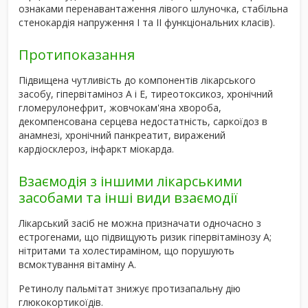
ознаками перенавантаження лівого шлуночка, стабільна
стенокардія напруження І та ІІ функціональних класів).
Протипоказання
Підвищена чутливість до компонентів лікарського
засобу, гіпервітаміноз А і Е, тиреотоксикоз, хронічний
гломерулонефрит, жовчокам'яна хвороба,
декомпенсована серцева недостатність, саркоїдоз в
анамнезі, хронічний панкреатит, виражений
кардіосклероз, інфаркт міокарда.
Взаємодія з іншими лікарськими
засобами та інші види взаємодії
Лікарський засіб не можна призначати одночасно з
естрогенами, що підвищують ризик гіпервітамінозу А;
нітритами та холестираміном, що порушують
всмоктування вітаміну А.
Ретинолу пальмітат знижує протизапальну дію
глюкокортикоїдів.