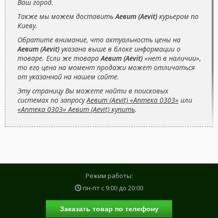
Ваш город.
Также мы можем доставить
Аевит (Aevit)
курьером по
Киеву.
Обратите внимание, что актуальность цены на
Аевит (Aevit)
указана выше в блоке информации о
товаре. Если же товара
Аевит (Aevit)
«нет в наличии»,
то его цена на момент продажи может отличаться
от указанной на нашем сайте.
Эту страницу Вы можете найти в поисковых
системах по запросу
Аевит (Aevit) «Аптека 0303»
или
«Аптека 0303» Аевит (Aevit) купить
.
Режим работы:
пн-пт с
9:00
до
20:00
Заказать товар по телефону