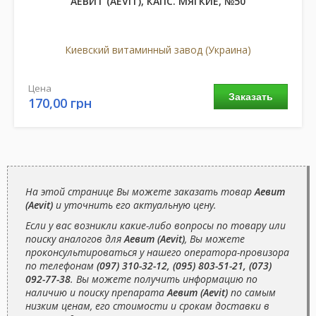
АЕВИТ (AEVIT), КАПС. МЯГКИЕ, №50
Киевский витаминный завод (Украина)
Цена
Заказать
170,00 грн
На этой странице Вы можете заказать товар
Аевит
(Aevit)
и уточнить его актуальную цену.
Если у вас возникли какие-либо вопросы по товару или
поиску аналогов для
Аевит (Aevit)
, Вы можете
проконсультироваться у нашего оператора-провизора
по телефонам
(097) 310-32-12, (095) 803-51-21, (073)
092-77-38
. Вы можете получить информацию по
наличию и поиску препарата
Аевит (Aevit)
по самым
низким ценам, его стоимости и срокам доставки в