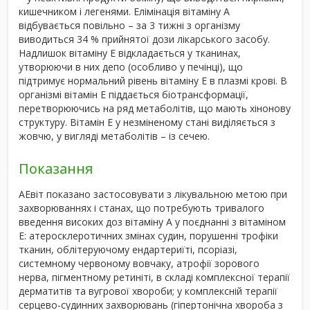
кишечником і легенями. Елімінація вітаміну А
відбувається повільно – за 3 тижні з організму
виводиться 34 % прийнятої дози лікарського засобу.
Надлишок вітаміну Е відкладається у тканинах,
утворюючи в них депо (особливо у печінці), що
підтримує нормальний рівень вітаміну Е в плазмі крові. В
організмі вітамін Е піддається біотрансформації,
перетворюючись на ряд метаболітів, що мають хінонову
структуру. Вітамін Е у незміненому стані виділяється з
жовчю, у вигляді метаболітів – із сечею.
Показання
АЕвіт показано застосовувати з лікувальною метою при
захворюваннях і станах, що потребують тривалого
введення високих доз вітаміну А у поєднанні з вітаміном
Е: атеросклеротичних змінах судин, порушенні трофіки
тканин, облітеруючому ендартериїті, псоріазі,
системному червоному вовчаку, атрофії зорового
нерва, пігментному ретиніті, в складі комплексної терапії
дерматитів та вугрової хвороби; у комплексній терапії
серцево-судинних захворювань (гіпертонічна хвороба з