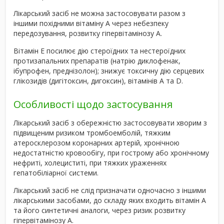
Лікарський засіб не можна застосовувати разом з
іншими похідними вітаміну А через небезпеку
передозування, розвитку гіпервітамінозу А.
Вітамін Е посилює дію стероїдних та нестероїдних
протизапальних препаратів (натрію диклофенак,
ібупрофен, преднізолон); знижує токсичну дію серцевих
глікозидів (дигітоксин, дигоксин), вітамінів А та D.
Особливості щодо застосування
Лікарський засіб з обережністю застосовувати хворим з
підвищеним ризиком тромбоемболій, тяжким
атеросклерозом коронарних артерій, хронічною
недостатністю кровообігу, при гострому або хронічному
нефриті, холециститі, при тяжких ураженнях
гепатобіліарної системи.
Лікарський засіб не слід призначати одночасно з іншими
лікарськими засобами, до складу яких входить вітамін А
та його синтетичні аналоги, через ризик розвитку
гіпервітамінозу А.