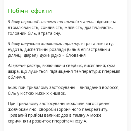
Побічні ефекти
З боку нервової системи та органів чуття:
підвищена
втомлюваність, сонливість, млявість, дратівливість,
головний біль, втрата сну.
З боку шлунково-кишкового тракту:
втрата апетиту,
нудота, диспептичні розлади (біль в епігастральній
ділянці, діарея); дуже рідко – блювання.
Алергічні реакції,
включаючи свербіж, висипання; суха
шкіра, що лущиться; підвищення температури; гіперемія
обличчя.
Інші
:
при тривалому застосуванні – випадання волосся,
біль у кістках нижніх кінцівок.
При тривалому застосуванні можливе загострення
жовчокам'яної хвороби і хронічного панкреатиту.
Тривалий прийом великих доз вітаміну А може
спричиняти розвиток гіпервітамінозу А.