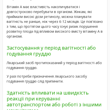
Вітамін А має властивість накопичуватися і
довгостроково перебувати в організмі. Жінкам, які
приймали високі дози ретинолу, можна планувати
вагітність не раніше, ніж через 6-12 місяців. Це пов'язано
з тим, що протягом цього часу існує ризик порушення
розвитку плода під впливом високого вмісту вітаміну А в
організмі.
Застосування у період вагітності або
годування груддю
Лікарський засіб протипоказаний у період вагітності або
годування груддю.
У разі потреби призначення лікарського засобу
годування груддю слід припинити.
Здатність впливати на швидкість
реакції при керуванні
автотранспортом або роботі з іншими