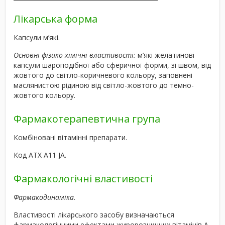
Лікарська форма
Капсули м’які.
Основні фізико-хімічні властивості:
м’які желатинові
капсули шароподібної або сферичної форми, зі швом, від
жовтого до світло-коричневого кольору, заповнені
маслянистою рідиною від світло-жовтого до темно-
жовтого кольору.
Фармакотерапевтична група
Комбіновані вітамінні препарати.
Код АТХ A11 JA.
Фармакологічні властивості
Фармакодинаміка
.
Властивості лікарського засобу визначаються
фармакологічними ефектами жиророзчинних вітамінів А