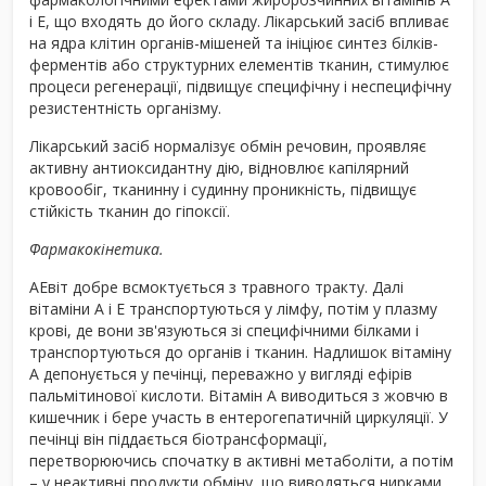
і Е, що входять до його складу. Лікарський засіб впливає
на ядра клітин органів-мішеней та ініціює синтез білків-
ферментів або структурних елементів тканин, стимулює
процеси регенерації, підвищує специфічну і неспецифічну
резистентність організму.
Лікарський засіб нормалізує обмін речовин, проявляє
активну антиоксидантну дію, відновлює капілярний
кровообіг, тканинну і судинну проникність, підвищує
стійкість тканин до гіпоксії.
Фармакокінетика
.
АЕвіт добре всмоктується з травного тракту. Далі
вітаміни А і Е транспортуються у лімфу, потім у плазму
крові, де вони зв'язуються зі специфічними білками і
транспортуються до органів і тканин. Надлишок вітаміну
А депонується у печінці, переважно у вигляді ефірів
пальмітинової кислоти. Вітамін А виводиться з жовчю в
кишечник і бере участь в ентерогепатичній циркуляції. У
печінці він піддається біотрансформації,
перетворюючись спочатку в активні метаболіти, а потім
– у неактивні продукти обміну, що виводяться нирками,