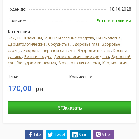
18.10.2028
Годен до:
Есть в наличии
Наличие:
Категория:
,
,
,
БАДы и Витамины
Ушные и глазные средства
Гинекология
,
,
,
Дерматологические
Сосудистые
Здоровье глаз
Здоровье
,
,
,
сердца
Здоровье нервной системы
Здоровье печени
Кости и
,
,
,
суставы
Вены и сосуды
Дерматологические средства
Здоровый
,
,
,
сон
Желудок и кишечник
Мочеполовая система
Кардиология
Цена:
Количество:
170,00
грн
Заказать
Like
Tweet
Share
Viber