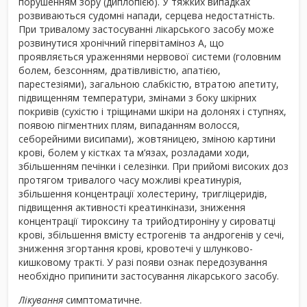
порушенням зору (диплопією). У тяжких випадках
розвиваються судомні напади, серцева недостатність.
При тривалому застосуванні лікарського засобу може
розвинутися хронічний гіпервітаміноз А, що
проявляється ураженнями нервової системи (головним
болем, безсонням, дратівливістю, апатією,
парестезіями), загальною слабкістю, втратою апетиту,
підвищенням температури, змінами з боку шкірних
покривів (сухістю і тріщинами шкіри на долонях і ступнях,
появою пігментних плям, випаданням волосся,
себорейними висипами), жовтяницею, зміною картини
крові, болем у кістках та м’язах, розладами ходи,
збільшенням печінки і селезінки. При прийомі високих доз
протягом тривалого часу можливі креатинурія,
збільшення концентрації холестерину, тригліцеридів,
підвищення активності креатинкінази, зниження
концентрації тироксину та трийодтироніну у сироватці
крові, збільшення вмісту естрогенів та андрогенів у сечі,
зниження згортання крові, кровотечі у шлунково-
кишковому тракті. У разі появи ознак передозування
необхідно припинити застосування лікарського засобу.
Лікування
симптоматичне.