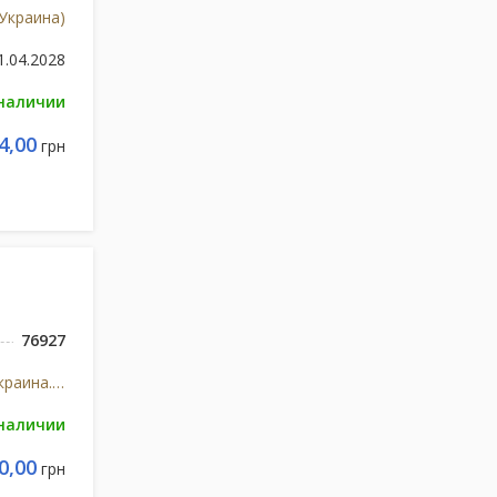
Украина)
1.04.2028
 наличии
4,00
грн
76927
Киевмедпрепарат ОАО (Украина. Киев)Артеріум
 наличии
0,00
грн