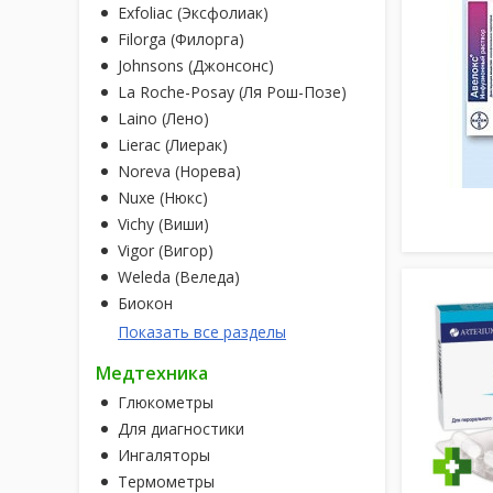
Exfoliac (Эксфолиак)
Filorga (Филорга)
Johnsons (Джонсонс)
La Roche-Posay (Ля Рош-Позе)
Laino (Лено)
Lierac (Лиерак)
Noreva (Норева)
Nuxe (Нюкс)
Vichy (Виши)
Vigor (Вигор)
Weleda (Веледа)
Биокон
Показать все разделы
Медтехника
Глюкометры
Для диагностики
Ингаляторы
Термометры