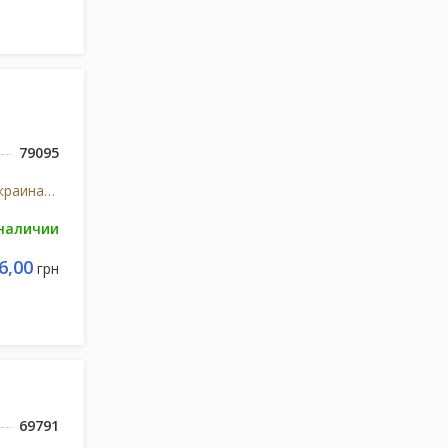
79095
Киевмедпрепарат ОАО (Украина, Киев)Артеріум
 наличии
6,00
грн
69791