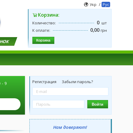
/
Укр
Рус
Корзина:
0
Количество:
шт
0,00
К оплате:
грн
Корзина
ОНОК
Регистрация
Забыли пароль?
 - 9
Войти
Нам доверяют!