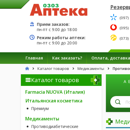
Резерв
(097)
Прием заказов:
(095)
пн-пт с
9:00
до
18:00
Режим работы аптеки:
(073)
пн-пт с
9:00
до
20:00
Главная
Как заказать?
Оплата, доставк
Каталог товаров
Медикаменты
Противо
Каталог товаров
А
Farmacia NUOVA (Италия)
П
Итальянская косметика
л
Премиум
п
н
Медикаменты
Меди
Противодиабетические