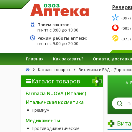
Резерв
(097)
Прием заказов:
(095)
пн-пт с
9:00
до
18:00
Режим работы аптеки:
(073)
пн-пт с
9:00
до
20:00
Главная
Как заказать?
Оплата, доставк
Каталог товаров
Витамины и БАДы (Евросоюз
Каталог товаров
А
Farmacia NUOVA (Италия)
П
Итальянская косметика
л
Премиум
п
н
Медикаменты
Вита
Противодиабетические