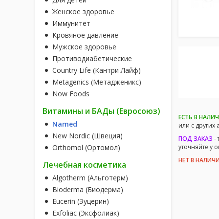
Женское здоровье
Иммунитет
Кровяное давление
Мужское здоровье
Противодиабетические
Country Life (Кантри Лайф)
Metagenics (Метадженикс)
Now Foods
Витамины и БАДы (Евросоюз)
ЕСТЬ В НАЛИ
Named
или с других 
New Nordic (Швеция)
ПОД ЗАКАЗ
- 
Orthomol (Ортомол)
уточняйте у 
НЕТ В НАЛИЧ
Лечебная косметика
Algotherm (Альготерм)
Bioderma (Биодерма)
Eucerin (Эуцерин)
Exfoliac (Эксфолиак)