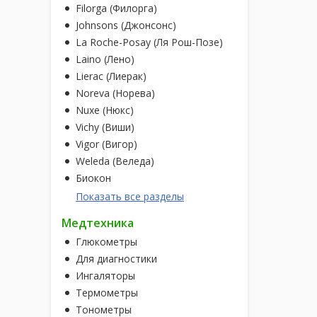
Filorga (Филорга)
Johnsons (Джонсонс)
La Roche-Posay (Ля Рош-Позе)
Laino (Лено)
Lierac (Лиерак)
Noreva (Норева)
Nuxe (Нюкс)
Vichy (Виши)
Vigor (Вигор)
Weleda (Веледа)
Биокон
Показать все разделы
Медтехника
Глюкометры
Для диагностики
Ингаляторы
Термометры
Тонометры