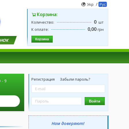
/
Укр
Рус
Корзина:
0
Количество:
шт
0,00
К оплате:
грн
Корзина
ОНОК
Регистрация
Забыли пароль?
 - 9
Войти
Нам доверяют!