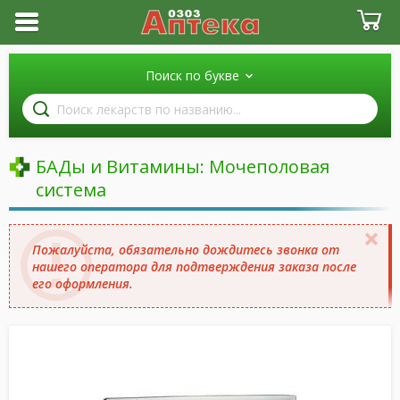
Поиск по букве
Поиск
лекарств
по
названию
БАДы и Витамины: Мочеполовая
система
Пожалуйста, обязательно дождитесь звонка от
нашего оператора для подтверждения заказа после
его оформления.