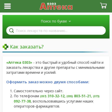
Поиск по букве
Поиск
лекарств
по
названию
Как заказать?
«Аптека 0303»
- это быстрый и удобный способ найти и
заказать лекарства и другие препараты с минимальными
затратами времени и усилий.
Оформить заказ можно двумя способами:
Самостоятельно через сайт.
По телефонам
310-32-12
,
803-51-21
,
(097)
(095)
(073)
092-77-38
, воспользовавшись услугами наших
операторов-фармацевтов.