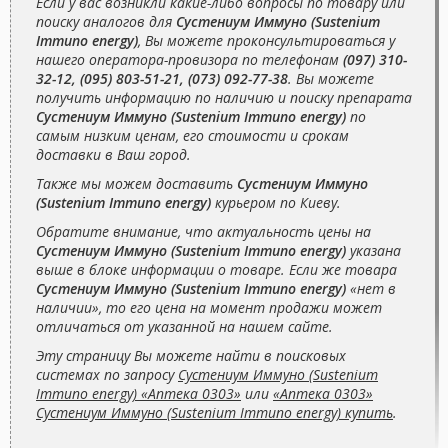
Если у вас возникли какие-либо вопросы по товару или
поиску аналогов для
Сустениум Иммуно (Sustenium
Immuno energy)
, Вы можете проконсультироваться у
нашего оператора-провизора по телефонам
(097) 310-
32-12, (095) 803-51-21, (073) 092-77-38
. Вы можете
получить информацию по наличию и поиску препарата
Сустениум Иммуно (Sustenium Immuno energy)
по
самым низким ценам, его стоимости и срокам
доставки в Ваш город.
Также мы можем доставить
Сустениум Иммуно
(Sustenium Immuno energy)
курьером по Киеву.
Обратите внимание, что актуальность цены на
Сустениум Иммуно (Sustenium Immuno energy)
указана
выше в блоке информации о товаре. Если же товара
Сустениум Иммуно (Sustenium Immuno energy)
«нет в
наличии», то его цена на момент продажи может
отличаться от указанной на нашем сайте.
Эту страницу Вы можете найти в поисковых
системах по запросу
Сустениум Иммуно (Sustenium
Immuno energy) «Аптека 0303»
или
«Аптека 0303»
Сустениум Иммуно (Sustenium Immuno energy) купить
.