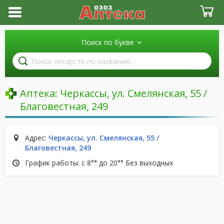
Поиск по букве
Поиск
лекарств
по
названию
Аптека:
Черкассы, ул. Смелянская, 55 /
Благовестная, 249
Адрес:
Черкассы, ул. Смелянская, 55 /
Благовестная, 249
График работы: с 8°° до 20°° Без выходных