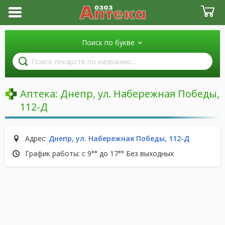
Поиск по букве
Поиск
лекарств
по
названию
Аптека:
Днепр, ул. Набережная Победы,
112-Д
Адрес:
Днепр, ул. Набережная Победы, 112-Д
График работы: с 9°° до 17°° Без выходных