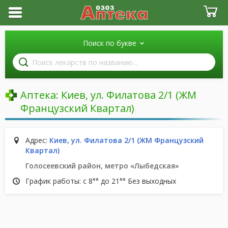
Поиск по букве
Поиск
лекарств
по
названию
Аптека:
Киев, ул. Филатова 2/1 (ЖМ
Французский Квартал)
Адрес:
Киев, ул. Филатова 2/1 (ЖМ Французский
Квартал)
Голосеевский район, метро «Лыбедская»
График работы: с 8°° до 21°° Без выходных