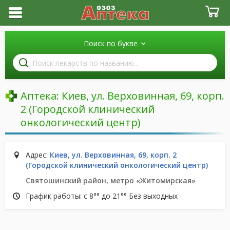
Поиск по букве
Поиск
лекарств
по
названию
Аптека:
Киев, ул. Верховинная, 69, корп.
2 (Городской клинический
онкологический центр)
Адрес:
Киев, ул. Верховинная, 69, корп. 2
(Городской клинический онкологический центр)
Святошинский район, метро «Житомирская»
График работы: с 8°° до 21°° Без выходных