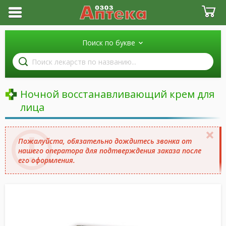
Поиск по букве
Поиск
лекарств
по
названию
Ночной восстанавливающий крем для
лица
Пожалуйста, обязательно дождитесь звонка от
нашего оператора для подтверждения заказа после
его оформления.