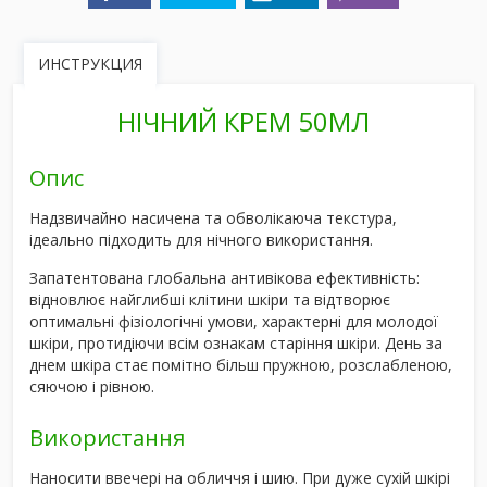
ИНСТРУКЦИЯ
НІЧНИЙ КРЕМ 50МЛ
Опис
Надзвичайно насичена та обволікаюча текстура
,
ідеально підходить для нічного використання.
Запатентована глобальна антивікова ефективність:
відновлює найглибші клітини шкіри та відтворює
оптимальні
фізіологічні умови, характерні для молодої
шкіри
, протидіючи всім ознакам старіння шкіри
. День за
днем
шкіра стає помітно більш пружною, розслабленою,
сяючою і рівною
.
Використання
Наносити ввечері на обличчя і шию. При дуже сухій шкірі