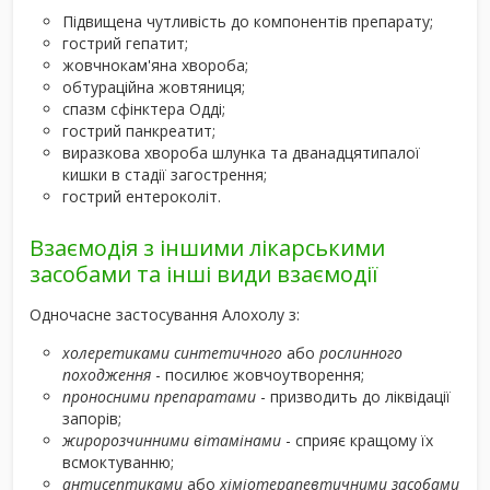
Підвищена чутливість до компонентів препарату;
гострий гепатит;
жовчнокам'яна хвороба;
обтураційна жовтяниця;
спазм сфінктера Одді;
гострий панкреатит;
виразкова хвороба шлунка та дванадцятипалої
кишки в стадії загострення;
гострий ентероколіт.
Взаємодія з іншими лікарськими
засобами та інші види взаємодії
Одночасне застосування Алохолу з:
холеретиками синтетичного
або
рослинного
походження
- посилює жовчоутворення;
проносними препаратами
- призводить до ліквідації
запорів;
жиророзчинними вітамінами
- сприяє кращому їх
всмоктуванню;
антисептиками
або
хіміотерапевтичними засобами