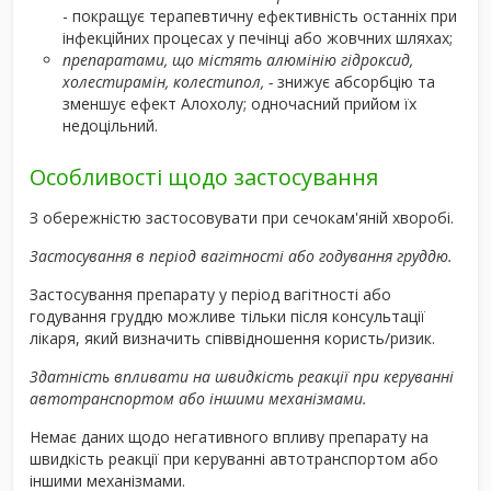
- покращує терапевтичну ефективність останніх при
інфекційних процесах у печінці або жовчних шляхах;
препаратами, що містять алюмінію гідроксид,
холестирамін, колестипол, -
знижує абсорбцію та
зменшує ефект Алохолу; одночасний прийом їх
недоцільний.
Особливості щодо застосування
З обережністю застосовувати при сечокам'яній хворобі.
Застосування в період вагітності або годування груддю.
Застосування препарату у період вагітності або
годування груддю можливе тільки після консультації
лікаря, який визначить співвідношення користь/ризик.
Здатність впливати на швидкість реакції при керуванні
автотранспортом або іншими механізмами.
Немає даних щодо негативного впливу препарату на
швидкість реакції при керуванні автотранспортом або
іншими механізмами.