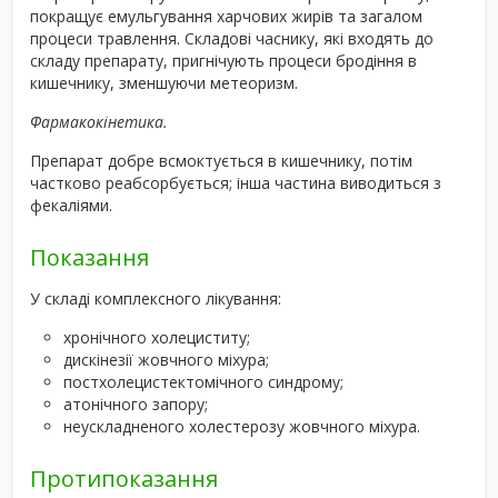
покращує емульгування харчових жирів та загалом
процеси травлення. Складові часнику, які входять до
складу препарату, пригнічують процеси бродіння в
кишечнику, зменшуючи метеоризм.
Фармакокінетика.
Препарат добре всмоктується в кишечнику, потім
частково реабсорбується; інша частина виводиться з
фекаліями.
Показання
У складі комплексного лікування:
хронічного холециститу;
дискінезії жовчного міхура;
постхолецистектомічного синдрому;
атонічного запору;
неускладненого холестерозу жовчного міхура.
Протипоказання