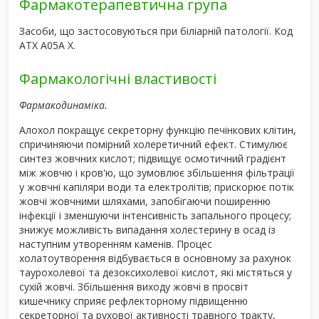
Фармакотерапевтична група
Засоби, що застосовуються при біліарній патології.
Код
АТХ
А05А Х.
Фармакологічні властивості
Фармакодинаміка.
Алохол покращує секреторну функцію печінкових клітин,
спричиняючи помірний холеретичний ефект. Стимулює
синтез жовчних кислот; підвищує осмотичний градієнт
між жовчю і кров'ю, що зумовлює збільшення фільтрації
у жовчні капіляри води та електролітів; прискорює потік
жовчі жовчними шляхами, запобігаючи поширенню
інфекції і зменшуючи інтенсивність запального процесу;
знижує можливість випадання холестерину в осад із
наступним утворенням каменів. Процес
холатоутворення відбувається в основному за рахунок
таурохолевої та дезоксихолевої кислот, які містяться у
сухій жовчі. Збільшення виходу жовчі в просвіт
кишечнику сприяє рефлекторному підвищенню
секреторної та рухової активності травного тракту,