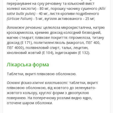
перерахуванні на суху речовину та кількісний вміст
холевої кислоти) - 80 мг, порошку часнику сушеного
(Аlliі
sativi bulbi риlvіs)
- 40 мг, листя кропиви подрібненого
(Urticae Fоlium)
- 5 мг, вугілля активованого - 25 мг;
допоміжні речовини:
целюлоза мікрокристалічна, натрію
кроскармелоза, кремнію діоксид колоїдний безводний,
магнію стеарат; плівкове покриття: гіпромелоза, титану
діоксид (Е 171), поліетиленгліколь (макрогол, ПЕГ 400,
ПЕГ 4000), полівініловий спирт, тальк, лецитин,
хіноліновий жовтий (Е 104), індигокармін (Е 132).
Лікарська форма
Таблетки, вкриті плівковою оболонкою.
Основні фізико-хімічні властивості:
таблетки, вкриті
плівковою оболонкою, від жовтого до зеленувато-
жовтого кольору, круглої форми з двоопуклою
поверхнею. На поперечному розламі видно ядро,
оточене шаром оболонки.