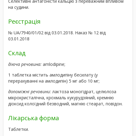
Селективні антагоністи кальцію з переважним впливом
на судини.
Реєстрація
№ UA/7940/01/02 від 03.01.2018. Наказ № 12 від
03.01.2018
Склад
діюча речовина:
amlodipine;
1 таблетка містить амлодипіну бесилату (у
перерахуванні на амлодипін) 5 мг або 10 мг;
допоміжні речовини:
лактоза моногідрат, целюлоза
мікрокристалічна, крохмаль кукурудзяний, кремнію
діоксид колоїдний безводний, магнію стеарат, повідон.
Лікарська форма
Таблетки.