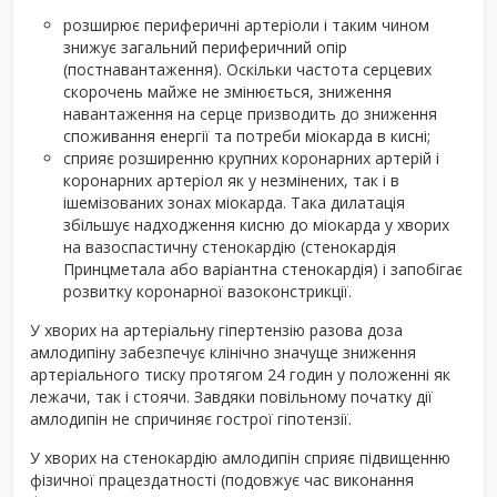
розширює периферичні артеріоли і таким чином
знижує загальний периферичний опір
(постнавантаження). Оскільки частота серцевих
скорочень майже не змінюється, зниження
навантаження на серце призводить до зниження
споживання енергії та потреби міокарда в кисні;
сприяє розширенню крупних коронарних артерій і
коронарних артеріол як у незмінених, так і в
ішемізованих зонах міокарда. Така дилатація
збільшує надходження кисню до міокарда у хворих
на вазоспастичну стенокардію (стенокардія
Принцметала або варіантна стенокардія) і запобігає
розвитку коронарної вазоконстрикції.
У хворих на артеріальну гіпертензію разова доза
амлодипіну
забезпечує клінічно значуще зниження
артеріального тиску протягом 24 годин у положенні як
лежачи, так і стоячи. Завдяки повільному початку дії
амлодипін не спричиняє гострої гіпотензії.
У хворих на стенокардію амлодипін
сприяє підвищенню
фізичної працездатності (подовжує час виконання