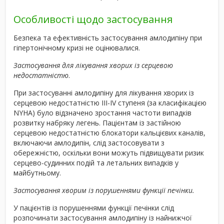
Особливості щодо застосування
Безпека та ефективність застосування амлодипіну при
гіпертонічному кризі не оцінювалися.
Застосування для лікування хворих із серцевою
недостатністю
.
При застосуванні амлодипіну для лікування хворих із
серцевою недостатністю ІІІ-ІV ступеня (за класифікацією
NYHA) було відзначено зростання частоти випадків
розвитку набряку легень. Пацієнтам із застійною
серцевою недостатністю блокатори кальцієвих каналів,
включаючи амлодипін, слід застосовувати з
обережністю, оскільки вони можуть підвищувати ризик
серцево-судинних подій та летальних випадків у
майбутньому.
Застосування хворим із порушеннями функції печінки.
У пацієнтів із порушеннями функції печінки слід
розпочинати застосування амлодипіну із найнижчої