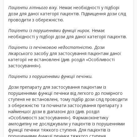
Пацієнти літнього віку.
Немає необхідності у підборі
дози для даної категорії пацієнтів. Підвищення дози слід
проводити з обережністю.
Пацієнти із порушеннями функції нирок.
Немає
необхідності у підборі дози для даної категорії пацієнтів.
Пацієнти із печінковою недостатністю.
Дози
лікарського засобу для застосування пацієнтам даної
категорії не встановлені (див. розділ «Особливості
застосування»).
Пацієнти з порушеннями функції печінки.
Дози препарату для застосування пацієнтам із
порушеннями функції печінки від легкого до помірного
ступеня не встановлені, тому підбір дози слід проводити
з обережністю та починати застосування препарату з
найменшої дози в діапазоні доз (див. розділ
«Особливості застосування»). Фармакокінетику
амлодипіну не досліджували у пацієнтів із порушеннями
функції печінки тяжкого ступеня. Для пацієнтів із
порушеннями функції печінки тяжкого ступеня