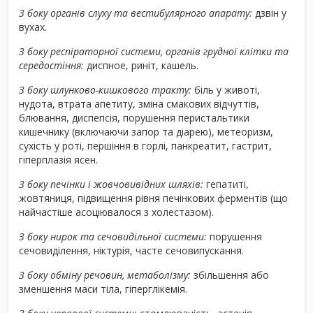
З боку органів слуху та вестибулярного апарату:
дзвін у
вухах.
З боку респіраторної системи, органів грудної клітки та
середостіння:
диспное, риніт, кашель.
З боку шлунково-кишкового тракту:
біль у животі,
нудота, втрата апетиту, зміна смакових відчуттів,
блювання, диспепсія, порушення перистальтики
кишечнику (включаючи запор та діарею), метеоризм,
сухість у роті, першіння в горлі, панкреатит, гастрит,
гіперплазія ясен.
З боку печінки і жовчовивідних шляхів:
гепатиті,
жовтяниця, підвищення рівня печінкових ферментів (що
найчастіше асоціювалося з холестазом).
З боку нирок та сечовидільної системи:
порушення
сечовиділення, ніктурія, часте сечовипускання.
З боку обміну речовин, метаболізму:
збільшення або
зменшення маси тіла, гіперглікемія.