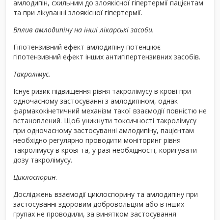
амлодипін, схильним до злоякісної гіпертермії пацієнтам
та при лікуванні злоякісної гіпертермії.
Вплив амлодипіну на інші лікарські засоби.
Гіпотензивний ефект амлодипіну потенціює
гіпотензивний ефект інших антигіпертензивних засобів.
Такролімус.
Існує ризик підвищення рівня такролімусу в крові при
одночасному застосуванні з амлодипіном, однак
фармакокінетичний механізм такої взаємодії повністю не
встановлений. Щоб уникнути токсичності такролімусу
при одночасному застосуванні амлодипіну, пацієнтам
необхідно регулярно проводити моніторинг рівня
такролімусу в крові та, у разі необхідності, коригувати
дозу такролімусу.
Циклоспорин
.
Досліджень взаємодії циклоспорину та амлодипіну при
застосуванні здоровим добровольцям або в інших
групах не проводили, за винятком застосування