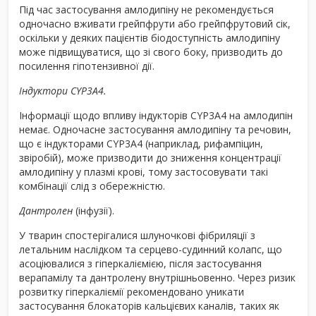
Під час застосування амлодипіну не рекомендується
одночасно вживати грейпфрути або грейпфрутовий сік,
оскільки у деяких пацієнтів біодоступність амлодипіну
може підвищуватися, що зі свого боку, призводить до
посилення гіпотензивної дії.
Індуктори CYP3A4.
Інформації щодо впливу індукторів CYP3A4 на амлодипін
немає. Одночасне застосування амлодипіну та речовин,
що є індукторами CYP3A4 (наприклад, рифампіцин,
звіробій), може призводити до зниження концентрації
амлодипіну у плазмі крові, тому застосовувати такі
комбінації слід з обережністю.
Дантролен
(інфузії).
У тварин спостерігалися шлуночкові фібриляції з
летальним наслідком та серцево-судинний колапс, що
асоціювалися з гіперкаліємією, після застосування
верапамілу та дантролену внутрішньовенно. Через ризик
розвитку гіперкаліємії рекомендовано уникати
застосування блокаторів кальцієвих каналів, таких як