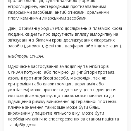
пролонгованої дії, сублінгвальною формою
нітрогліцерину, нестероїдними протизапальними
лікарськими засобами, антибіотиками, оральними
гіпоглікемічними лікарськими засобами.
Дані, отримані у ході
іn vitro
досліджень із плазмою крові
людини, свідчать про відсутність впливу амлодипіну на
зв’язування з білками крові досліджуваних лікарських
засобів (дигоксин, фенітоїн, варфарин або індометацин).
Інгібітори CYP3A4.
Одночасне застосування амлодипіну та інгібіторів
CYP3A4 потужної або помірної дії (інгібітори протеаз,
азольні протигрибкові засоби, макроліди, такі як
еритроміцин або кларитроміцин, верапаміл або
дилтіазем) може призвести до значущого підвищення
експозиції амлодипіну, що також може призвести до
підвищення ризику виникнення артеріальної гіпотензії.
Клінічне значення таких змін може бути більш
вираженим у пацієнтів літнього віку. Може бути
необхідним клінічне спостереження за станом пацієнта
та підбір дози.