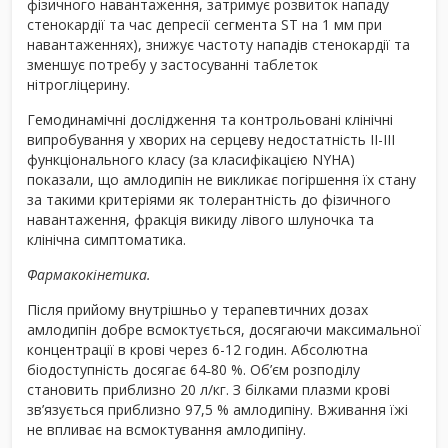
фізичного навантаження, затримує розвиток нападу
стенокардії та час депресії сегмента ST на 1 мм при
навантаженнях), знижує частоту нападів стенокардії та
зменшує потребу у застосуванні таблеток
нітрогліцерину.
Гемодинамічні дослідження та контрольовані клінічні
випробування у хворих на серцеву недостатність ІІ-ІІІ
функціонального класу (за класифікацією NYHA)
показали, що амлодипін не викликає погіршення їх стану
за такими критеріями як толерантність до фізичного
навантаження, фракція викиду лівого шлуночка та
клінічна симптоматика.
Фармакокінетика.
Після прийому внутрішньо у терапевтичних дозах
амлодипін добре всмоктується, досягаючи максимальної
концентрації в крові через 6-12 годин. Абсолютна
біодоступність досягає 64˗80 %. Об’єм розподілу
становить приблизно 20 л/кг. З білками плазми крові
зв’язується приблизно 97,5 % амлодипіну. Вживання їжі
не впливає на всмоктування амлодипіну.