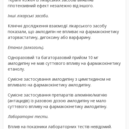
гіпотензивний ефект незалежно від іншого.
Інші лікарські засоби.
Клінічні дослідження взаємодії лікарського засобу
показали, що амлодипін не впливає на фармакокінетику
аторвастатину, дигоксину або варфарину.
Етанол (алкоголь).
Одноразовий та багаторазовий прийом 10 мг
амлодипіну не мав суттєвого впливу на фармакокінетику
етанолу.
Сумісне застосування амлодипіну з циметидином не
впливало на фармакокінетику амлодипіну.
Сумісне застосування препаратів алюмінію/магнію
(антацидів) із разовою дозою амлодипіну не мало
суттєвого впливу на фармакокінетику амлодипіну.
Лабораторні тести.
Вплив на показники лабораторних тестів невідомий.