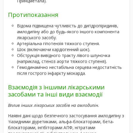
Принцметала).
Протипоказання
Відома підвищена чутливість до дигідропіридинів,
амлодипіну або до будь-якого іншого компонента
лікарського засобу.
Артеріальна гіпотензія тяжкого ступеня.
Шок (включаючи кардіогенний шок).
Обструкція вивідного тракту лівого шлуночка
(наприклад, стеноз аорти тяжкого ступеня).
Гемодинамічно нестабільна серцева недостатність
після гострого інфаркту міокарда.
Взаємодія з іншими лікарськими
засобами та інші види взаємодії
Вплив інших лікарських засобів на амлодипін.
Наявні дані щодо безпечного застосування амлодипіну з
тіазидними діуретиками, альфа-блокаторами, бета-
блокаторами, інгібіторами АПФ, нітратами