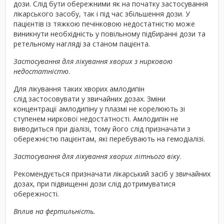
дози. Слід бути обережними як на початку застосування
лікарського засобу, так і під час збільшення дози. У
пацієнтів із тяжкою печінковою недостатністю може
виникнути необхідність у повільному підбиранні дози та
ретельному нагляді за станом пацієнта.
Застосування для лікування хворих з нирковою
недостатністю
.
Для лікування таких хворих амлодипін
слід
застосовувати у звичайних дозах. Зміни
концентрації амлодипіну у плазмі не корелюють зі
ступенем ниркової недостатності. Амлодипін не
виводиться при діалізі, тому його слід призначати з
обережністю пацієнтам, які перебувають на гемодіалізі.
Застосування для лікування хворих літнього віку
.
Рекомендується призначати лікарський засіб у звичайних
дозах, при підвищенні дози слід дотримуватися
обережності.
Вплив на фертильність.