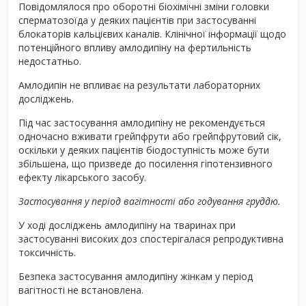
Повідомлялося про оборотні біохімічні зміни головки
сперматозоїда у деяких пацієнтів при застосуванні
блокаторів кальцієвих каналів. Клінічної інформації щодо
потенційного впливу амлодипіну на фертильність
недостатньо.
Амлодипін не впливає на результати лабораторних
досліджень.
Під час застосування амлодипіну не рекомендується
одночасно вживати грейпфрути або грейпфрутовий сік,
оскільки у деяких пацієнтів біодоступність може бути
збільшена, що призведе до посилення гіпотензивного
ефекту лікарського засобу.
Застосування у період вагітності або годування груддю.
У ході досліджень амлодипіну на тваринах при
застосуванні високих доз спостерігалася репродуктивна
токсичність.
Безпека застосування амлодипіну жінкам у період
вагітності не встановлена.