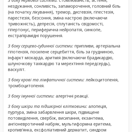
З боку нервової системи:
стомлюваність, астенія,
нездужання, сонливість, запаморочення, головний біль
(на початку лікування), тремор, дисгевзія, гіпестезія,
парестезія, безсоння, зміна настрою (включаючи
тривожність), депресія, сплутаність свідомості,
гіпертонус, периферична нейропатія, синкопе,
екстрапірамідні порушення.
З боку серцево-судинної системи:
припливи, артеріальна
гіпотензія, посилене серцебиття, біль за грудниною,
інфаркт міокарда, аритмія (включаючи брадикардію,
шлуночкову тахікардію та мерехтіння передсердь),
васкуліт.
З боку крові та лімфатичної системи:
лейкоцитопенія,
тромбоцитопенія.
З боку імунної системи:
алергічні реакції.
З боку шкіри та підшкірної клітковини:
алопеція,
пурпура, зміна забарвлення шкіри, підвищене
потовиділення, свербіж, висипання, екзантема,
ангіоневротичний набряк, мультиформна еритема,
кропив’янка, ексфоліативний дерматит, синдром