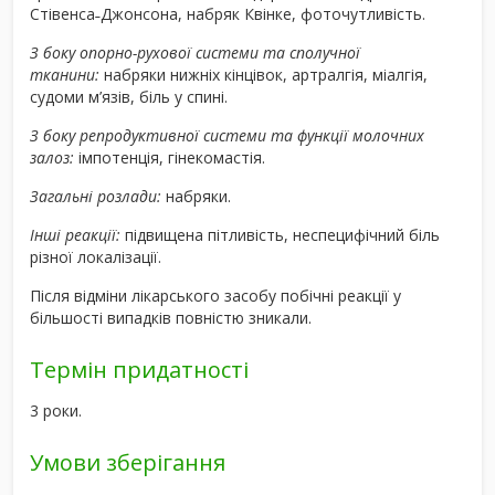
Стівенса˗Джонсона, набряк Квінке, фоточутливість.
З боку опорно-рухової системи та сполучної
тканини:
набряки нижніх кінцівок, артралгія, міалгія,
судоми м’язів, біль у спині.
З боку репродуктивної системи та функції молочних
залоз:
імпотенція, гінекомастія.
Загальні розлади:
набряки.
Інші реакції:
підвищена пітливість, неспецифічний біль
різної локалізації.
Після відміни лікарського засобу побічні реакції у
більшості випадків повністю зникали.
Термін придатності
3 роки.
Умови зберігання