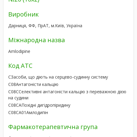
Виробник
Дарниця, ФФ, ПрАТ, м.Київ, Україна
Міжнародна назва
Amlodipine
Код АТС
C
Засоби, що діють на серцево-судинну систему
C08
Антагоністи кальцію
C08C
Селективні антагоністи кальцію з переважною дією
на судини
C08CA
Похідні дигідропіридину
C08CA01
Амлодипін
Фармакотерапевтична група