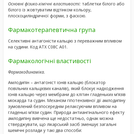
Основні фізико-хімічні властивості:
таблетки білого або
білого із жовтуватим відтінком кольору,
плоскоциліндричної форми, з фаскою.
Фармакотерапевтична група
Селективні антагоністи кальцію з переважним впливом
на судини. Код АТХ С08С А01.
Фармакологічні властивості
Фармакодинаміка.
Амлодипін – антагоніст іонів кальцію (блокатор
повільних кальцієвих каналів), який блокує надходження
іонів кальцію через мембрани до клітин гладеньких м’язів
міокарда та судин. Механізм гіпотензивної дії амлодипіну
зумовлений безпосереднім релаксуючим впливом на
гладенькі м’язи судин. Природа антиангінального ефекту
амлодипіну вивчена ще недостатньо, однак можна
стверджувати, що лікарський засіб зменшує загальні
ішемічні розлади у такі два способи: