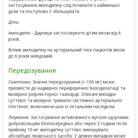
застосування амлодипіну слід починати з найменшої
дози та поступово її збільшувати.
Діти
.
Амлодипін ˗ Дарниця застосовувати дітям віком від 6
років.
Вплив амлодипіну на артеріальний тиск пацієнтів віком
до 6 років невідомий.
Передозування
Симптоми
. Значне передозування (> 100 мг) може
призвести до надмірної периферичної вазодилатації та
імовірної рефлекторної тахікардії. Описані випадки
суттєвої та імовірно тривалої системної артеріальної
гіпотензії, включаючи шок із летальним наслідком.
Лікування.
Застосування активованого вугілля здоровим
добровольцям безпосередньо або через 2 години після
прийому 10 мг амлодипіну суттєво зменшувало
абсорбцію лікарського засобу. У деяких випадках може