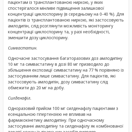
пацієнтам із трансплантованою ниркою, у яких
спостерігалося мінливе підвищення залишкової
концентрації циклоспорину (в середньому на 0-40 %). Для
пацієнтів із трансплантованою ниркою, які застосовують
амлодипін, слід розглянути можливість моніторингу
концентрації циклоспорину та, у разі необхідності,
зменшити дозу циклоспорину.
Симвастатин
.
Одночасне застосування багаторазових доз амлодипіну
10 мг та симвастатину в дозі 80 мг призводило до
збільшення експозиції симвастатину на 77 % порівняно із
застосуванням лише симвастатину. Для пацієнтів, які
застосовують амлодипін, дозу симвастатину слід
обмежити до 20 мг на добу.
Силденафіл.
Одноразовий прийом 100 мг силденафілу пацієнтами з
есенціальною гіпертензією не впливав на
фармакокінетику амлодипіну. При одночасному
застосуванні амлодипіну та силденафілу як комбінованої
терапії кожен із лікарських засобів виявляв