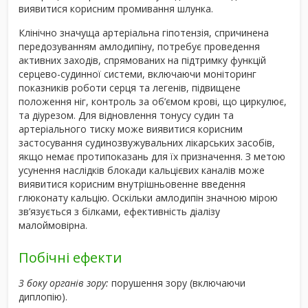
виявитися корисним промивання шлунка.
Клінічно значуща артеріальна гіпотензія, спричинена
передозуванням амлодипіну, потребує проведення
активних заходів, спрямованих на підтримку функцій
серцево-судинної системи, включаючи моніторинг
показників роботи серця та легенів, підвищене
положення ніг, контроль за об’ємом крові, що циркулює,
та діурезом. Для відновлення тонусу судин та
артеріального тиску може виявитися корисним
застосування судинозвужувальних лікарських засобів,
якщо немає протипоказань для їх призначення. З метою
усунення наслідків блокади кальцієвих каналів може
виявитися корисним внутрішньовенне введення
глюконату кальцію. Оскільки амлодипін значною мірою
зв’язується з білками, ефективність діалізу
малоймовірна.
Побічні ефекти
З боку органів зору:
порушення зору (включаючи
диплопію).