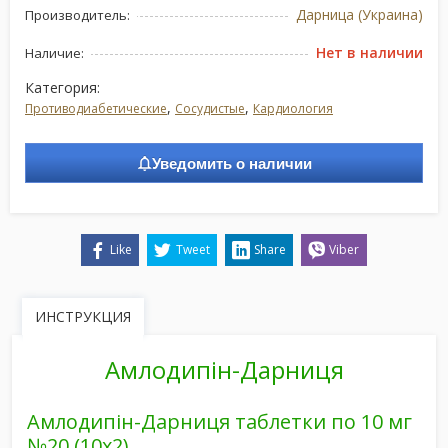
Дарница (Украина)
Производитель:
Нет в наличии
Наличие:
Категория:
,
,
Противодиабетические
Сосудистые
Кардиология
Уведомить о наличии
Like
Tweet
Share
Viber
ИНСТРУКЦИЯ
Амлодипін-Дарниця
Амлодипін-Дарниця таблетки по 10 мг
№20 (10х2)