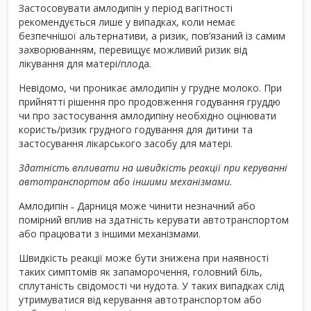
Застосовувати амлодипін у період вагітності
рекомендується лише у випадках, коли немає
безпечнішої альтернативи, а ризик, пов’язаний із самим
захворюванням, перевищує можливий ризик від
лікування для матері/плода.
Невідомо, чи проникає амлодипін у грудне молоко. При
прийнятті рішення про продовження годування груддю
чи про застосування амлодипіну необхідно оцінювати
користь/ризик грудного годування для дитини та
застосування лікарського засобу для матері.
Здатність впливати на швидкість реакції при керуванні
автотранспортом або іншими механізмами.
Амлодипін ˗ Дарниця може чинити незначний або
помірний вплив на здатність керувати автотранспортом
або працювати з іншими механізмами.
Швидкість реакції може бути знижена при наявності
таких симптомів як запаморочення, головний біль,
сплутаність свідомості чи нудота. У таких випадках слід
утримуватися від керування автотранспортом або