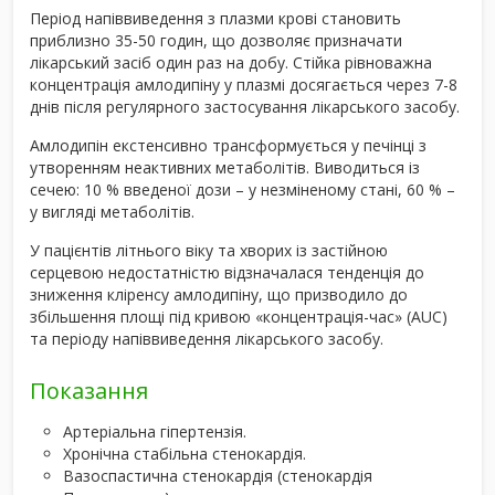
Період напіввиведення з плазми крові становить
приблизно 35-50 годин, що дозволяє призначати
лікарський засіб один раз на добу. Стійка рівноважна
концентрація амлодипіну у плазмі досягається через 7-8
днів після регулярного застосування лікарського засобу.
Амлодипін екстенсивно трансформується у печінці з
утворенням неактивних метаболітів. Виводиться із
сечею: 10 % введеної дози – у незміненому стані, 60 % –
у вигляді метаболітів.
У пацієнтів літнього віку та хворих із застійною
серцевою недостатністю відзначалася тенденція до
зниження кліренсу амлодипіну, що призводило до
збільшення площі під кривою «концентрація-час» (AUC)
та періоду напіввиведення лікарського засобу.
Показання
Артеріальна гіпертензія.
Хронічна стабільна стенокардія.
Вазоспастична стенокардія (стенокардія