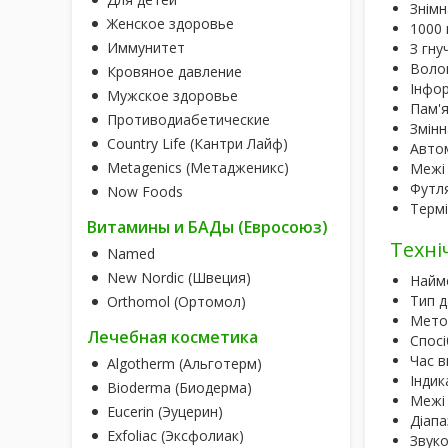
Знімн
Женское здоровье
1000 
Иммунитет
З гн
Воло
Кровяное давление
Інфор
Мужское здоровье
Пам'я
Противодиабетические
Змінн
Country Life (Кантри Лайф)
Автом
Metagenics (Метадженикс)
Межі 
Футля
Now Foods
Термі
Витамины и БАДы (Евросоюз)
Техні
Named
New Nordic (Швеция)
Найм
Тип д
Orthomol (Ортомол)
Метод
Лечебная косметика
Спосі
Час в
Algotherm (Альготерм)
Індик
Bioderma (Биодерма)
Межі 
Eucerin (Эуцерин)
Діапа
Exfoliac (Эксфолиак)
Звуко