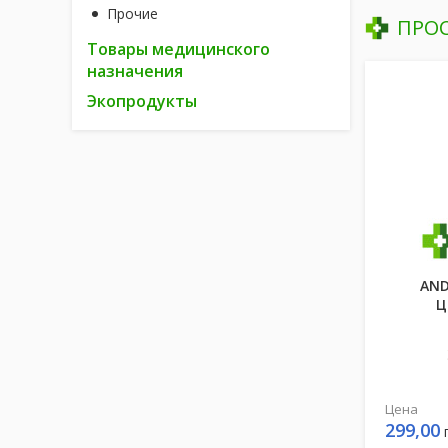
Прочие
ПРО
Товары медицинского
назначения
Экопродукты
AND
Ц
Цена
299,00