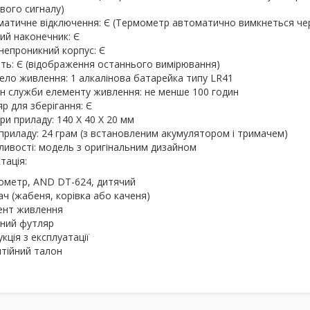
вого сигналу)
атичне відключення: Є (Термометр автоматично вимкнеться чер
ий наконечник: Є
епроникний корпус: Є
ть: Є (відображення останнього вимірювання)
ло живлення: 1 алкалінова батарейка типу LR41
н служби елементу живлення: не менше 100 годин
р для зберігання: Є
ри приладу: 140 X 40 X 20 мм
приладу: 24 грам (з встановленим акумулятором і тримачем)
ивості: модель з оригінальним дизайном
тація:
ометр, AND DT-624, дитячий
ч (жабеня, корівка або каченя)
ент живлення
сний футляр
укція з експлуатації
тійний талон