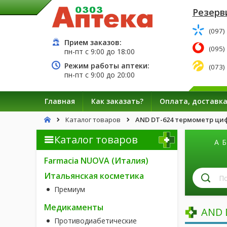
Резерв
(097)
Прием заказов:
(095)
пн-пт с
9:00
до
18:00
Режим работы аптеки:
(073)
пн-пт с
9:00
до
20:00
Главная
Как заказать?
Оплата, доставк
Каталог товаров
AND DT-624 термометр ци
Каталог товаров
А
Б
Farmacia NUOVA (Италия)
П
Итальянская косметика
л
Премиум
п
н
Медикаменты
AND 
Противодиабетические