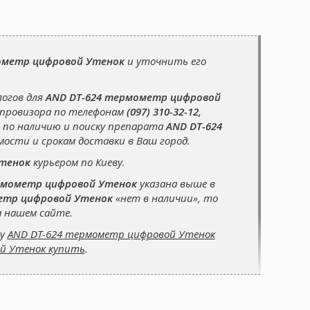
ометр цифровой Утенок
и уточнить его
логов для
AND DT-624 термометр цифровой
-провизора по телефонам
(097) 310-32-12,
 по наличию и поиску препарата
AND DT-624
мости и срокам доставки в Ваш город.
Утенок
курьером по Киеву.
рмометр цифровой Утенок
указана выше в
етр цифровой Утенок
«нет в наличии», то
 нашем сайте.
су
AND DT-624 термометр цифровой Утенок
ой Утенок купить
.