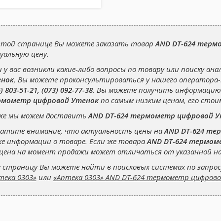
этой странице Вы можете заказать товар
AND DT-624 терм
уальную цену.
и у вас возникли какие-либо вопросы по товару или поиску ана
нок
, Вы можете проконсультироваться у нашего оператора
) 803-51-21, (073) 092-77-38
. Вы можете получить информацию
мометр цифровой Утенок
по самым низким ценам, его стои
же мы можем доставить
AND DT-624 термометр цифровой 
атите внимание, что актуальность цены на
AND DT-624 те
ке информации о товаре. Если же товара
AND DT-624 термом
 цена на момент продажи может отличаться от указанной на
 страницу Вы можете найти в поисковых системах по запро
тека 0303»
или
«Аптека 0303» AND DT-624 термометр цифров