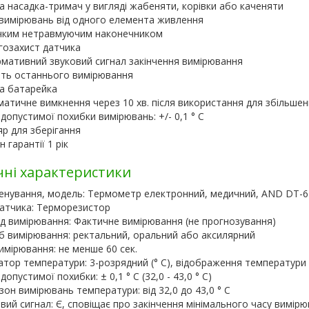
а насадка-тримач у вигляді жабеняти, корівки або каченяти
вимірювань від одного елемента живлення
учким нетравмуючим наконечником
гозахист датчика
мативний звуковий сигнал закінчення вимірювання
ть останнього вимірювання
а батарейка
атичне вимкнення через 10 хв. після використання для збільше
допустимої похибки вимірювань: +/- 0,1 ° С
р для зберігання
н гарантії 1 рік
чні характеристики
енування, модель: Термометр електронний, медичний, AND DT-6
атчика: Терморезистор
 вимірювання: Фактичне вимірювання (не прогнозування)
б вимірювання: ректальний, оральний або аксилярний
имірювання: не менше 60 сек.
атор температури: 3-розрядний (° C), відображення температури 
допустимої похибки: ± 0,1 ° C (32,0 - 43,0 ° C)
зон вимірювань температури: від 32,0 до 43,0 ° C
вий сигнал: Є, сповіщає про закінчення мінімального часу вимірю