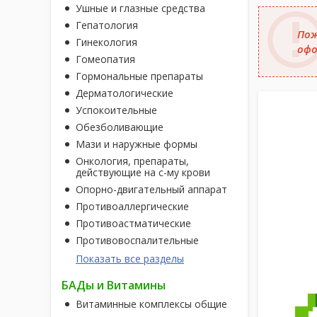
Ушные и глазные средства
Гепатология
Пож
Гинекология
офо
Гомеопатия
Гормональные препараты
Дерматологические
Успокоительные
Обезболивающие
Мази и наружные формы
Онкология, препараты,
действующие на с-му крови
Опорно-двигательный аппарат
Противоаллергические
Противоастматические
Противовоспалительные
Показать все разделы
БАДы и Витамины
Витаминные комплексы общие