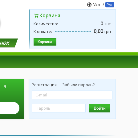
/
Укр
Рус
Корзина:
0
Количество:
шт
0,00
К оплате:
грн
Корзина
ОНОК
Регистрация
Забыли пароль?
 - 9
Войти