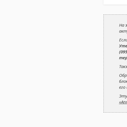
На 
акт
Есл
Уте
(095
тер
Так
Обр
бло
его
Эту
«Ап