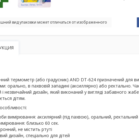
шний вид упаковки может отличаться от изображенного
УКЦИЯ
нний термометр (або градусник)
AND DT-624
призначений для ви
и: орально, в пахвовій западині (аксиллярно) або ректально. Ча
 і незвичайний дизайн, який виконаний у вигляді забавного
жабе
ється дітям.
 особливості:
би вимірювання: аксилярний (під пахвою), оральний, ректальний
имірювання: близько 60 сек.
ронний, не містить ртуті
вий дизайн, спеціально для дітей