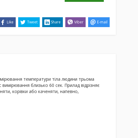
Like
Tweet
Share
Viber
E-mail
мірювання температури тіла людини трьома
с вимірювання близько 60 сек. Прилад відрізняє
няти
,
корівки
або
каченяти
, напевно,