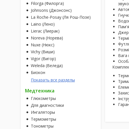
Filorga (Филорга)
звуко
Автом
Johnsons (Джонсонс)
Гнучк
La Roche-Posay (Ля Рош-Позе)
Водон
Laino (Лено)
Пам'я
Lierac (Лиерак)
Джере
Noreva (Норева)
Термі
Футля
Nuxe (Нюкс)
Розмі
Vichy (Виши)
Вага 
Vigor (Вигор)
Особл
Weleda (Веледа)
Комплек
Биокон
Терм
Показать все разделы
Трима
Елем
Медтехника
Захи
Глюкометры
Інстр
Гаран
Для диагностики
Ингаляторы
Термометры
Тонометры