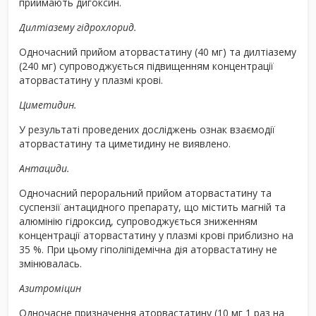
приймають дигоксин.
Дилтіазему гідрохлорид.
Одночасний прийом аторвастатину (40 мг) та дилтіазему
(240 мг) супроводжується підвищенням концентрації
аторвастатину у плазмі крові.
Циметидин.
У результаті проведених досліджень ознак взаємодії
аторвастатину та циметидину не виявлено.
Антациди.
Одночасний пероральний прийом аторвастатину та
суспензії антацидного препарату, що містить магній та
алюмінію гідроксид, супроводжується зниженням
концентрації аторвастатину у плазмі крові приблизно на
35 %. При цьому гіполіпідемічна дія аторвастатину не
змінювалась.
Азитроміцин
Одночасне призначення аторвастатину (10 мг 1 раз на