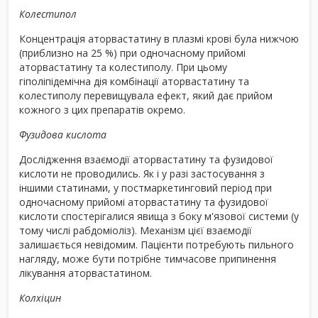
Колестипол
Концентрація аторвастатину в плазмі крові була нижчою
(приблизно на 25 %) при одночасному прийомі
аторвастатину та колестиполу. При цьому
гіполіпідемічна дія комбінації аторвастатину та
колестиполу перевищувала ефект, який дає прийом
кожного з цих препаратів окремо.
Фузидова кислота
Дослідження взаємодії аторвастатину та фузидової
кислоти не проводились. Як і у разі застосування з
іншими статинами, у постмаркетинговий період при
одночасному прийомі аторвастатину та фузидової
кислоти спостерігалися явища з боку м'язової системи (у
тому числі рабдоміоліз). Механізм цієї взаємодії
залишається невідомим. Пацієнти потребують пильного
нагляду, може бути потрібне тимчасове припинення
лікування аторвастатином.
Колхіцин