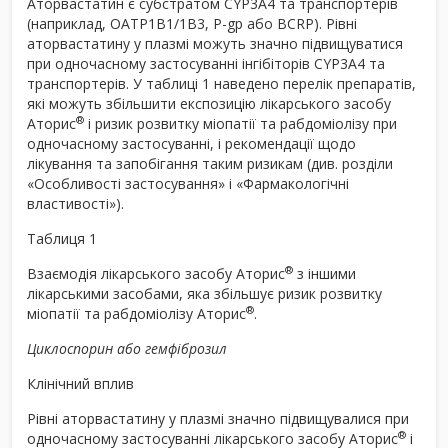
Аторвастатин є субстратом CYP3A4 та транспортерів
(наприклад, OATP1B1/1B3, P-gp або BCRP). Рівні
аторвастатину у плазмі можуть значно підвищуватися
при одночасному застосуванні інгібіторів CYP3A4 та
транспортерів. У таблиці 1 наведено перелік препаратів,
які можуть збільшити експозицію лікарського засобу
®
Аторис
і ризик розвитку міопатії та рабдоміолізу при
одночасному застосуванні, і рекомендації щодо
лікування та запобігання таким ризикам (див. розділи
«Особливості застосування» і «Фармакологічні
властивості»).
Таблиця 1
®
Взаємодія лікарського засобу Аторис
з іншими
лікарськими засобами, яка збільшує ризик розвитку
®
міопатії та рабдоміолізу Аторис
.
Циклоспорин або гемфіброзил
Клінічний вплив
Рівні аторвастатину у плазмі значно підвищувалися при
®
одночасному застосуванні лікарського засобу Аторис
і