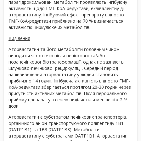
парагідроксильовані метаболіти проявляють інгібуючу
активність щодо ГМГ-КоА-редуктази, еквівалентну дії
аторвастатину. Інгібуючий ефект препарату відносно
ГМГ-КоА-редуктази приблизно на 70 % визначається
активністю циркулюючих метаболітів.
Виділення
Аторвастатин та його метаболіти головним чином
виводяться з жовчю після печінкової та/або
позапечінкової біотрансформації, однак не зазнають
шлунково-печінкової рециркуляції. Середній період
напіввиведення аторвастатину у людей становить
приблизно 14 годин. Інгібуюча активність відносно ГМГ-
КоА-редуктази зберігається протягом 20-30 годин через
присутність активних метаболітів. Після перорального
прийому препарату з сечею виділяється менше ніж 2 %
дози.
Аторвастатин є субстратом печінкових транспортерів,
органічного аніон-транспортуючого поліпептиду 1B1
(OATP1B1) та 1B3 (OATP1B3). Метаболіти
аторвастатину є субстратами OATP1B1. Аторвастатин