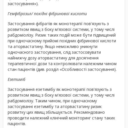
застосування»).
Гемфіброзил/ похідні фібринової кислоти
Застосування фібратів як монотерапії пов'язують з
розвитком явищ з боку м'язової системи, у тому числі
рабдоміолізу. Ризик таких подій може бути підвищений
при одночасному прийомі похідних фібринової кислоти
та аторвастатину. Якщо неможливо уникнути
одночасного застосування, слід застосовувати
найнижчу дозу аторвастатину для досягнення
терапевтичної дози та контролювати належним чином
стан пацієнтів (див. розділ «Особливості застосування).
Езетиміб
Застосування езетимібу як монотерапії пов'язують з
розвитком явищ з боку м'язової системи, у тому числі
рабдоміолізу. Таким чином, при одночасному
застосуванні езетимібу та аторвастатину ризик
розвитку цих явищ збільшується. Рекомендовано
проводити належний клінічний моніторинг стану таких
пацієнтів.