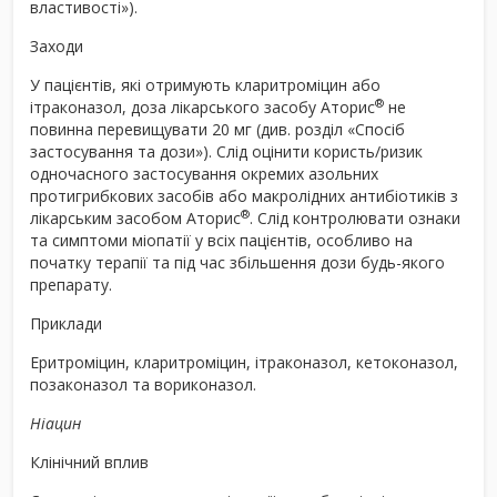
властивості»).
Заходи
У пацієнтів, які отримують кларитроміцин або
®
ітраконазол, доза лікарського засобу Аторис
не
повинна перевищувати 20 мг (див. розділ «Спосіб
застосування та дози»). Слід оцінити користь/ризик
одночасного застосування окремих азольних
протигрибкових засобів або макролідних антибіотиків з
®
лікарським засобом Аторис
. Слід контролювати ознаки
та симптоми міопатії у всіх пацієнтів, особливо на
початку терапії та під час збільшення дози будь-якого
препарату.
Приклади
Еритроміцин, кларитроміцин, ітраконазол, кетоконазол,
позаконазол та вориконазол.
Ніацин
Клінічний вплив