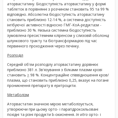
аторвастатину. Біодоступність аторвастатину у формі
таблеток в порівнянні з розчином становить 95 та 99 %
відповідно. Абсолютна біодоступність аторвастатину
становить приблизно 12-14 %, а системна доступність
інгібуючої активності відносно ГМГ-КоА-редуктази -
приблизно 30 %. Низька системна біодоступність
зумовлена пресистемним кліренсом у слизовій оболонці
шлункового тракту та біотрансформацією під час
первинного проходження через печінку.
Розподіл
Середній об'єм розподілу аторвастатину дорівнює
приблизно 381 л. Зв'язування з білками плазми крові
становить
>
98 %. Концентраційне співвідношення кров/
плазма, що становить приблизно 0,25, вказує на погане
проникнення препарату в еритроцити.
Метаболізм
Аторвастатин значною мірою метаболізується,
утворюючи при цьому орто- і парагідроксильовані
похідні та різні продукти b-окиснення.
In vitro
орто- і