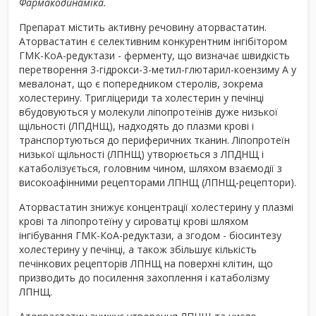
Фармакодинаміка.
Препарат містить активну речовину аторвастатин.
Аторвастатин є селективним конкурентним інгібітором
ГМК-КоА-редуктази - ферменту, що визначає швидкість
перетворення 3-гідрокси-3-метил-глютарил-коензиму A у
мевалонат, що є попередником стеролів, зокрема
холестерину. Тригліцериди та холестерин у печінці
вбудовуються у молекули ліпопротеїнів дуже низької
щільності (ЛПДНЩ), надходять до плазми крові і
транспортуються до периферичних тканин. Ліпопротеїн
низької щільності (ЛПНЩ) утворюється з ЛПДНЩ і
катаболізується, головним чином, шляхом взаємодії з
високоафінними рецепторами ЛПНЩ (ЛПНЩ-рецептори).
Аторвастатин знижує концентрації холестерину у плазмі
крові та ліпопротеїну у сироватці крові шляхом
інгібування ГМК-КоА-редуктази, а згодом - біосинтезу
холестерину у печінці, а також збільшує кількість
печінкових рецепторів ЛПНЩ на поверхні клітин, що
призводить до посилення захоплення і катаболізму
ЛПНЩ.