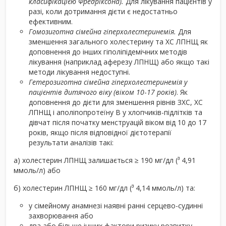
класифікацією Фредріксона).
Для лікування пацієнтів у
разі, коли дотримання дієти є недостатньо
ефективним.
Гомозиготна сімейна гіперхолестеринемія.
Для
зменшення загального холестерину та ХС ЛПНЩ як
доповнення до інших гіполіпідемічних методів
лікування (наприклад аферезу ЛПНЩ) або якщо такі
методи лікування недоступні.
Гетерозиготна сімейна гіперхолестеринемія у
пацієнтів дитячого віку (віком 10
-
17 років)
. Як
доповнення до дієти для зменшення рівнів ЗХС, ХС
ЛПНЩ і аполіпопротеїну В у хлопчиків-підлітків та
дівчат після початку менструацій віком від 10 до 17
років, якщо після відповідної дієтотерапії
результати аналізів такі:
a) холестерин ЛПНЩ залишається ≥ 190 мг/дл (³ 4,91
ммоль/л) або
б) холестерин ЛПНЩ ≥ 160 мг/дл (³ 4,14 ммоль/л) та:
у сімейному анамнезі наявні ранні серцево-судинні
захворювання або
два або більше інших фактори ризику розвитку