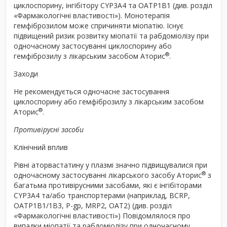
циклоспорину, інгібітору CYP3A4 та OATP1B1 (див. розділ
«Фармакологічні властивості»). Монотерапія
гемфіброзилом може спричиняти міопатію. Існує
підвищений ризик розвитку міопатії та рабдоміолізу при
одночасному застосуванні циклоспорину або
®
гемфіброзилу з лікарським засобом Аторис
.
Заходи
Не рекомендується одночасне застосування
циклоспорину або гемфіброзилу з лікарським засобом
®
Аторис
.
Противірусні засоби
Клінічний вплив
Рівні аторвастатину у плазмі значно підвищувалися при
®
одночасному застосуванні лікарського засобу Аторис
з
багатьма противірусними засобами, які є інгібіторами
CYP3A4 та/або транспортерами (наприклад, BCRP,
OATP1B1/1B3, P-gp, MRP2, OAT2) (див. розділ
«Фармакологічні властивості») Повідомлялося про
випадки міопатії та рабдоміолізу при одночасному