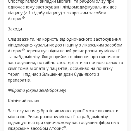
Спостерігалися випадки міопатії та рабдоміолізу при
одночасному застосуванні ліпідомодифікувальних доз
ніацину (> 1 г/добу ніацину) з лікарським засобом
®
Аторис
.
Заходи
Слід зважити, чи користь від одночасного застосування
ліпідомодифікувальних доз ніацину з лікарським засобом
®
Аторис
перевищує підвищений ризик розвитку міопатії
та рабдоміолізу. Якщо прийнято рішення про одночасне
застосування, потрібно спостерігати за появою ознак та
симптомів міопатії у пацієнтів, особливо на початку
терапії і під час збільшення дози будь-якого з
препаратів.
Фібрати (окрім гемфіброзилу)
Клінічний вплив
Застосування фібратів як монотерапії може викликати
міопатію. Ризик розвитку міопатії та рабдоміолізу
підвищується при одночасному застосуванні фібратів з
®
лікарським засобом Аторис
.