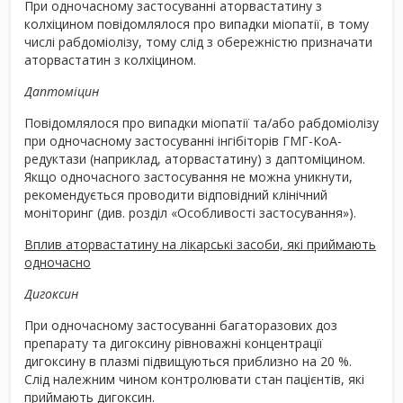
При одночасному застосуванні аторвастатину з
колхіцином повідомлялося про випадки міопатії, в тому
числі рабдоміолізу, тому слід з обережністю призначати
аторвастатин з колхіцином.
Даптоміцин
Повідомлялося про випадки міопатії та/або рабдоміолізу
при одночасному застосуванні інгібіторів ГМГ-КоА-
редуктази (наприклад, аторвастатину) з даптоміцином.
Якщо одночасного застосування не можна уникнути,
рекомендується проводити відповідний клінічний
моніторинг (див. розділ «Особливості застосування»).
Вплив аторвастатину на лікарські засоби, які приймають
одночасно
Дигоксин
При одночасному застосуванні багаторазових доз
препарату та дигоксину рівноважні концентрації
дигоксину в плазмі підвищуються приблизно на 20 %.
Слід належним чином контролювати стан пацієнтів, які
приймають дигоксин.