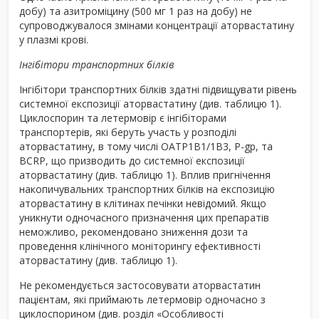
добу) та азитроміцину (500 мг 1 раз на добу) не
супроводжувалося змінами концентрації аторвастатину
у плазмі крові.
Інгібітори транспортних білків
Інгібітори транспортних білків здатні підвищувати рівень
системної експозиції аторвастатину (див. таблицю 1).
Циклоспорин та летермовір є інгібіторами
транспортерів, які беруть участь у розподілі
аторвастатину, в тому числі OATP1B1/1B3, P-gp, та
BCRP, що призводить до системної експозиції
аторвастатину (див. таблицю 1). Вплив пригнічення
накопичувальних транспортних білків на експозицію
аторвастатину в клітинах печінки невідомий. Якщо
уникнути одночасного призначення цих препаратів
неможливо, рекомендовано зниження дози та
проведення клінічного моніторингу ефективності
аторвастатину (див. таблицю 1).
Не рекомендується застосовувати аторвастатин
пацієнтам, які приймають летермовір одночасно з
циклоспорином (див. розділ «Особливості