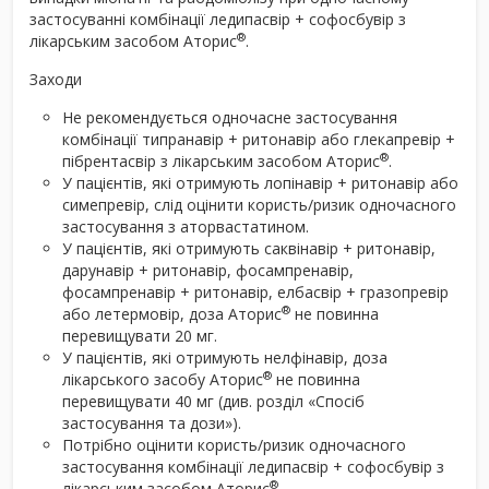
застосуванні комбінації ледипасвір + софосбувір з
®
лікарським засобом Аторис
.
Заходи
Не рекомендується одночасне застосування
комбінації типранавір + ритонавір або глекапревір +
®
пібрентасвір з лікарським засобом Аторис
.
У пацієнтів, які отримують лопінавір + ритонавір або
симепревір, слід оцінити користь/ризик одночасного
застосування з аторвастатином.
У пацієнтів, які отримують саквінавір + ритонавір,
дарунавір + ритонавір, фосампренавір,
фосампренавір + ритонавір, елбасвір + гразопревір
®
або летермовір, доза Аторис
не повинна
перевищувати 20 мг.
У пацієнтів, які отримують нелфінавір, доза
®
лікарського засобу Аторис
не повинна
перевищувати 40 мг (див. розділ «Спосіб
застосування та дози»).
Потрібно оцінити користь/ризик одночасного
застосування комбінації ледипасвір + софосбувір з
®
лікарським засобом Аторис
.