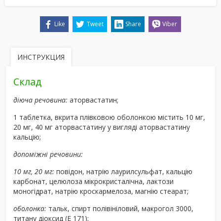
Like
Tweet
Share
Viber
ИНСТРУКЦИЯ
Склад
діюча речовина:
аторвастатин;
1 таблетка, вкрита плівковою оболонкою містить 10 мг,
20 мг, 40 мг аторвастатину у вигляді аторвастатину
кальцію;
допоміжні речовини:
10 мг, 20 мг:
повідон, натрію лаурилсульфат, кальцію
карбонат, целюлоза мікрокристалічна, лактози
моногідрат, натрію кроскармелоза, магнію стеарат;
оболонка:
тальк, спирт полівініловий, макрогол 3000,
титану діоксид (Е 171);