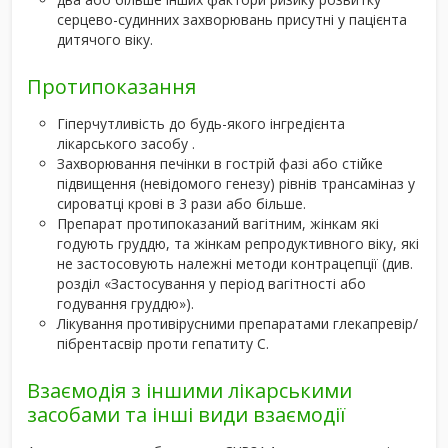
серцево-судинних захворювань присутні у пацієнта
дитячого віку.
Протипоказання
Гіперчутливість до будь-якого інгредієнта
лікарського засобу .
Захворювання печінки в гострій фазі або стійке
підвищення (невідомого генезу) рівнів трансаміназ у
сироватці крові в 3 рази або більше.
Препарат протипоказаний вагітним, жінкам які
годують груддю, та жінкам репродуктивного віку, які
не застосовують належні методи контрацепції (див.
розділ «Застосування у період вагітності або
годування груддю»).
Лікування противірусними препаратами глекапревір/
пібрентасвір проти гепатиту С.
Взаємодія з іншими лікарськими
засобами та інші види взаємодії