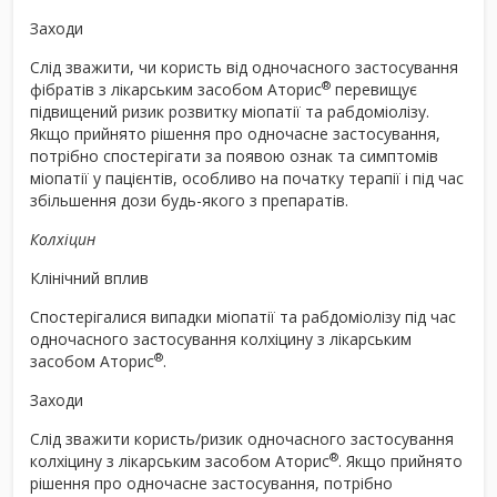
Заходи
Слід зважити, чи користь від одночасного застосування
®
фібратів з лікарським засобом Аторис
перевищує
підвищений ризик розвитку міопатії та рабдоміолізу.
Якщо прийнято рішення про одночасне застосування,
потрібно спостерігати за появою ознак та симптомів
міопатії у пацієнтів, особливо на початку терапії і під час
збільшення дози будь-якого з препаратів.
Колхіцин
Клінічний вплив
Спостерігалися випадки міопатії та рабдоміолізу під час
одночасного застосування колхіцину з лікарським
®
засобом Аторис
.
Заходи
Слід зважити користь/ризик одночасного застосування
®
колхіцину з лікарським засобом Аторис
. Якщо прийнято
рішення про одночасне застосування, потрібно