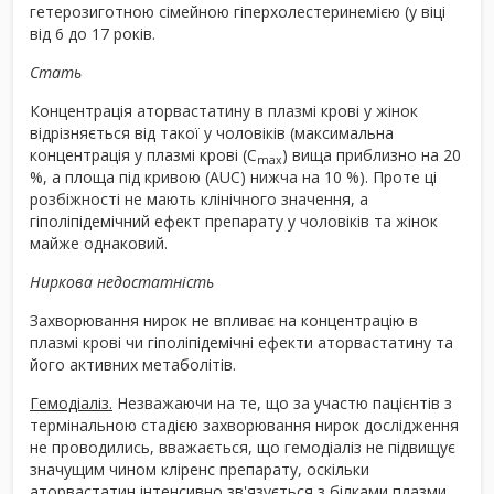
гетерозиготною сімейною гіперхолестеринемією (у віці
від 6 до 17 років.
Стать
Концентрація аторвастатину в плазмі крові у жінок
відрізняється від такої у чоловіків (максимальна
концентрація у плазмі крові (C
) вища приблизно на 20
max
%, а площа під кривою (AUC) нижча на 10 %). Проте ці
розбіжності не мають клінічного значення, а
гіполіпідемічний ефект препарату у чоловіків та жінок
майже однаковий.
Ниркова недостатність
Захворювання нирок не впливає на концентрацію в
плазмі крові чи гіполіпідемічні ефекти аторвастатину та
його активних метаболітів.
Гемодіаліз.
Незважаючи на те, що за участю пацієнтів з
термінальною стадією захворювання нирок дослідження
не проводились, вважається, що гемодіаліз не підвищує
значущим чином кліренс препарату, оскільки
аторвастатин інтенсивно зв'язується з білками плазми