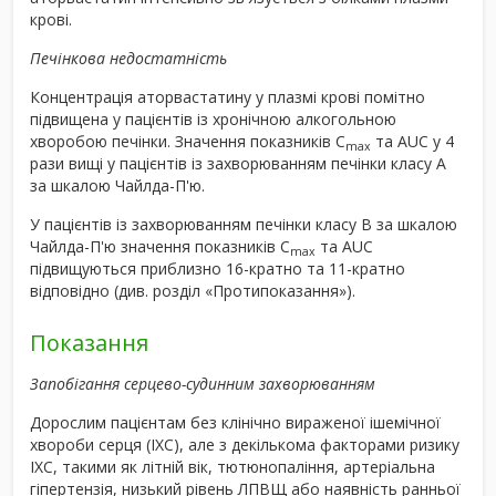
крові.
Печінкова недостатність
Концентрація аторвастатину у плазмі крові помітно
підвищена у пацієнтів із хронічною алкогольною
хворобою печінки. Значення показників C
та AUC у 4
max
рази вищі у пацієнтів із захворюванням печінки класу А
за шкалою Чайлда-П'ю.
У пацієнтів із захворюванням печінки класу В за шкалою
Чайлда-П'ю значення показників C
та AUC
max
підвищуються приблизно 16-кратно та 11-кратно
відповідно (див. розділ «Протипоказання»).
Показання
Запобігання серцево-судинним захворюванням
Дорослим пацієнтам без клінічно вираженої ішемічної
хвороби серця (ІХС), але з декількома факторами ризику
ІХС, такими як літній вік, тютюнопаління, артеріальна
гіпертензія, низький рівень ЛПВЩ або наявність ранньої