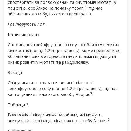
спостерігати за появою ознак та симптомів міопатії у
пацієнтів, особливо на початку терапії і під час
збільшення дози будь-якого з препаратів.
Грейпфрутовий сік
Клінічний вплив
Споживання грейпфрутового соку, особливо у великих
кількостях (понад 1,2 літра на день), може призвести до
збільшення рівнів аторвастатину в плазмі і підвищити
ризик розвитку міопатії та рабдоміолізу.
Заходи
Слід уникати споживання великої кількості
грейпфрутового соку (понад 1,2 літра на день), під час
®
застосування лікарського засобу Аторис
.
Таблиця 2
Взаємодія з лікарськими засобами, які можуть
®
знижувати експозицію лікарського засобу Аторис
Рифампіцин