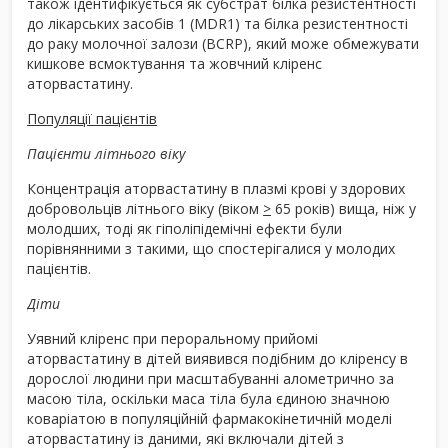
також ідентифікується як субстрат білка резистентності
до лікарських засобів 1 (MDR1) та білка резистентності
до раку молочної залози (BCRP), який може обмежувати
кишкове всмоктування та жовчний кліренс
аторвастатину.
Популяції пацієнтів
Пацієнти літнього віку
Концентрація аторвастатину в плазмі крові у здорових
добровольців літнього віку (віком
>
65 років) вища, ніж у
молодших, тоді як гіполіпідемічні ефекти були
порівнянними з такими, що спостерігалися у молодих
пацієнтів.
Діти
Уявний кліренс при пероральному прийомі
аторвастатину в дітей виявився подібним до кліренсу в
дорослої людини при масштабуванні алометрично за
масою тіла, оскільки маса тіла була єдиною значною
коваріатою в популяційній фармакокінетичній моделі
аторвастатину із даними, які включали дітей з