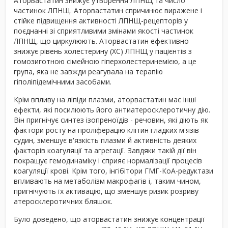
Аторвастатин знижує утворення ЛПНЩ та число
частинок ЛПНЩ. Аторвастатин спричинює виражене і
стійке підвищення активності ЛПНЩ-рецепторів у
поєднанні зі сприятливими змінами якості частинок
ЛПНЩ, що циркулюють. Аторвастатин ефективно
знижує рівень холестерину (ХС) ЛПНЩ у пацієнтів з
гомозиготною сімейною гіперхолестеринемією, а це
група, яка не завжди реагувала на терапію
гіполіпідемічними засобами.
Крім впливу на ліпіди плазми, аторвастатин має інші
ефекти, які посилюють його антиатеросклеротичну дію.
Він пригнічує синтез ізопреноїдів - речовин, які діють як
фактори росту на проліферацію клітин гладких м'язів
судин, зменшує в'язкість плазми й активність деяких
факторів коагуляції та агрегації. Завдяки такій дії він
покращує гемодинаміку і сприяє нормалізації процесів
коагуляції крові. Крім того, інгібітори ГМГ-КоА-редуктази
впливають на метаболізм макрофагів і, таким чином,
пригнічують їх активацію, що зменшує ризик розриву
атеросклеротичних бляшок.
Було доведено, що аторвастатин знижує концентрації