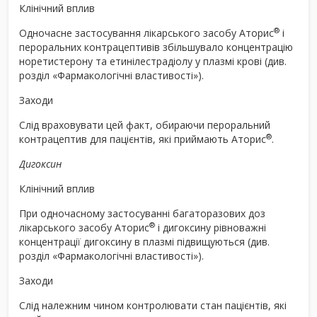
Клінічний вплив
®
Одночасне застосування лікарського засобу Аторис
і
пероральних контрацептивів збільшувало концентрацію
норетистерону та етинілестрадіолу у плазмі крові (див.
розділ «Фармакологічні властивості»).
Заходи
Слід враховувати цей факт, обираючи пероральний
®
контрацептив для пацієнтів, які приймають Аторис
.
Дигоксин
Клінічний вплив
При одночасному застосуванні багаторазових доз
®
лікарського засобу Аторис
і дигоксину рівноважні
концентрації дигоксину в плазмі підвищуються (див.
розділ «Фармакологічні властивості»).
Заходи
Слід належним чином контролювати стан пацієнтів, які