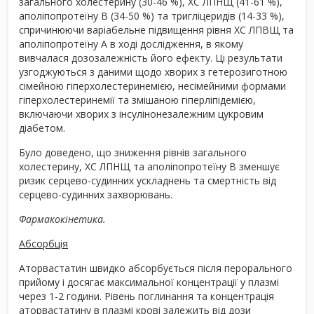
загального холестерину (30-46 %), ХС ЛПНЩ (41-61 %),
аполіпопротеїну B (34-50 %) та тригліцеридів (14-33 %),
спричинюючи варіабельне підвищення рівня ХС ЛПВЩ та
аполіпопротеїну А в ході дослідження, в якому
вивчалася дозозалежність його ефекту. Ці результати
узгоджуються з даними щодо хворих з гетерозиготною
сімейною гіперхолестеринемією, несімейними формами
гіперхолестеринемії та змішаною гіперліпідемією,
включаючи хворих з інсулінонезалежним цукровим
діабетом.
Було доведено, що зниження рівнів загального
холестерину, ХС ЛПНЩ та аполіпопротеїну B зменшує
ризик серцево-судинних ускладнень та смертність від
серцево-судинних захворювань.
Фармакокінетика.
Абсорбція
Аторвастатин швидко абсорбується після перорального
прийому і досягає максимальної концентрації у плазмі
через 1-2 години. Рівень поглинання та концентрація
аторвастатину в плазмі крові залежить від дози