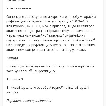
Клінічний вплив
®
Одночасне застосування лікарського засобу Аторис
з
рифампіцином, індуктором цитохрому P450 3A4 та
інгібітором OATP1B1, може призводити до нестійкого
зниження концентрації аторвастатину в плазмі крові.
Через механізм подвійної взаємодії рифампіцину
®
відстрочене застосування лікарського засобу Аторис
після введення рифампіцину було пов'язане зі значним
зниженням концентрації аторвастатину у плазмі.
Заходи
Рекомендується одночасне застосування лікарського
®
засобу Аторис
і рифампіцину.
Таблиця 3
®
Вплив лікарського засобу Аторис
на інші лікарські
засоби
Пероральні контрацептиви