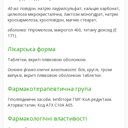
40 мг:
повідон, натрію лаурилсульфат, кальцію карбонат,
целюлоза мікрокристалічна, лактози моногідрат, натрію
кроскармелоза, кросповідон, магнію стеарат;
оболонка:
гіпромелоза, макрогол 400, титану діоксид (Е
171).
Лікарська форма
Таблетки, вкриті плівковою оболонкою.
Основні фізико-хімічні властивості:
білі, круглі, трохи
випуклі, вкриті плівковою оболонкою таблетки.
Фармакотерапевтична група
Гіполіпідемічні засоби. Інгібітори ГМГ-КоА-редуктази.
Аторвастатин. Код АТХ С10А А05.
Фармакологічні властивості