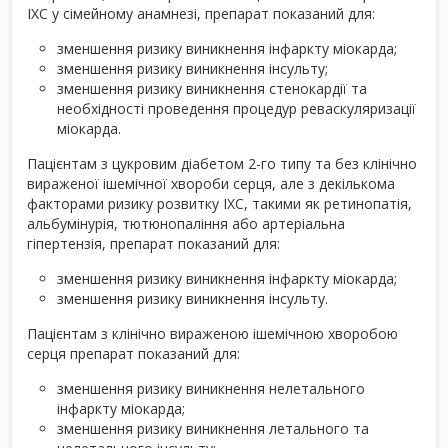
ІХС у сімейному анамнезі, препарат показаний для:
зменшення ризику виникнення інфаркту міокарда;
зменшення ризику виникнення інсульту;
зменшення ризику виникнення стенокардії та
необхідності проведення процедур реваскуляризації
міокарда.
Пацієнтам з цукровим діабетом 2-го типу та без клінічно
вираженої ішемічної хвороби серця, але з декількома
факторами ризику розвитку ІХС, такими як ретинопатія,
альбумінурія, тютюнопаління або артеріальна
гіпертензія, препарат показаний для:
зменшення ризику виникнення інфаркту міокарда;
зменшення ризику виникнення інсульту.
Пацієнтам з клінічно вираженою ішемічною хворобою
серця препарат показаний для:
зменшення ризику виникнення нелетального
інфаркту міокарда;
зменшення ризику виникнення летального та