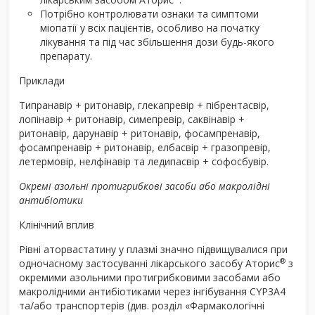
Потрібно контролювати ознаки та симптоми
міопатії у всіх пацієнтів, особливо на початку
лікування та під час збільшення дози будь-якого
препарату.
Приклади
Типранавір + ритонавір, глекапревір + пібрентасвір,
лопінавір + ритонавір, симепревір, саквінавір +
ритонавір, дарунавір + ритонавір, фосампренавір,
фосампренавір + ритонавір, елбасвір + гразопревір,
летермовір, нелфінавір та ледипасвір + софосбувір.
Окремі азольні протигрибкові засоби або макролідні
антибіотики
Клінічний вплив
Рівні аторвастатину у плазмі значно підвищувалися при
®
одночасному застосуванні лікарського засобу Аторис
з
окремими азольними протигрибковими засобами або
макролідними антибіотиками через інгібування CYP3A4
та/або транспортерів (див. розділ «Фармакологічні