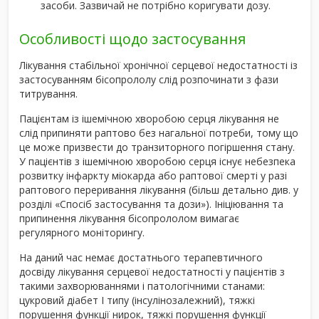
засоби. Зазвичай не потрібно коригувати дозу.
Особливості щодо застосування
Лікування стабільної хронічної серцевої недостатності із
застосуванням бісопрололу слід розпочинати з фази
титрування.
Пацієнтам із ішемічною хворобою серця лікування не
слід припиняти раптово без нагальної потреби, тому що
це може призвести до транзиторного погіршення стану.
У пацієнтів з ішемічною хворобою серця існує небезпека
розвитку інфаркту міокарда або раптової смерті у разі
раптового переривання лікування (більш детально див. у
розділі «Спосіб застосування та дози»). Ініціювання та
припинення лікування бісопрололом вимагає
регулярного моніторингу.
На даний час немає достатнього терапевтичного
досвіду лікування серцевої недостатності у пацієнтів з
такими захворюваннями і патологічними станами:
цукровий діабет І типу (інсулінозалежний), тяжкі
порушення функції нирок, тяжкі порушення функції