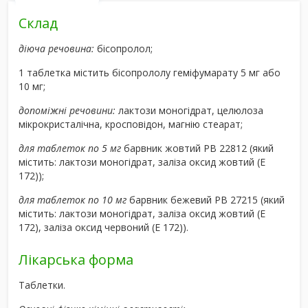
Склад
діюча речовина:
бісопролол;
1 таблетка містить бісопрололу геміфумарату 5 мг або
10 мг;
допоміжні речовини:
лактози моногідрат, целюлоза
мікрокристалічна, кросповідон, магнію стеарат;
для таблеток по 5 мг
барвник жовтий РВ 22812 (який
містить: лактози моногідрат, заліза оксид жовтий (Е
172));
для таблеток по 10 мг
барвник бежевий РВ 27215 (який
містить: лактози моногідрат, заліза оксид жовтий (Е
172), заліза оксид червоний (Е 172)).
Лікарська форма
Таблетки.