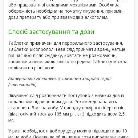
або працювати зі складними механізмами. Особлива
обережність необхідна на початку лікування, при зміні
дози препарату або при взаємодії з алкоголем.
Спосіб застосування та дози
Таблетки призначені для перорального застосування.
Таблетки Бісопролол-Тева слід приймати вранці натще,
під час або після сніданку, ковтати не розжовуючи,
запиваючи невеликою кількістю рідини. Таблетку можна
поділити на рівні дози.
Артеріальна гіпертензія; ішемічна хвороба серця
(стенокардія)
Лікування слід розпочинати поступово з низьких доз із
подальшим підвищенням дози. Рекомендована доза
становить 5 мг на добу. У випадку помірної гіпертензії
(діастолічний тиск до 105 мм рт. ст.) підходить доза 2,5
мг.
У разі необхідності добову дозу можна підвищити до 10
мг на добу. Подальше збільшення дози виправдане лише