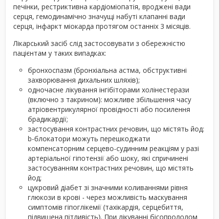
печінки, рестриктивна кардіоміопатія, вроджені вади
серця, гемодинамічно значущі набуті клапанні вади
серця, інфаркт міокарда протягом останніх 3 місяців.
Лікарський засіб слід застосовувати з обережністю
пацієнтам у таких випадках:
бронхоспазм (бронхіальна астма, обструктивні
захворювання дихальних шляхів);
одночасне лікування інгібіторами холінестерази
(включно з такрином): можливе збільшення часу
атріовентрикулярної провідності або посилення
брадикардії;
застосування контрастних речовин, що містять йод:
b-блокатори можуть перешкоджати
компенсаторним серцево-судинним реакціям у разі
артеріальної гіпотензії або шоку, які спричинені
застосуванням контрастних речовин, що містять
йод;
цукровий діабет зі значними коливаннями рівня
глюкози в крові - через можливість маскування
симптомів гіпоглікемії (тахікардія, серцебиття,
підвищена пітливість). При лікуванні бісопрололом