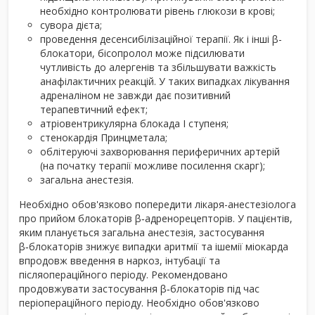
необхідно контролювати рівень глюкози в крові;
сувора дієта;
проведення десенсибілізаційної терапії. Як і інші β-
блокатори, бісопролол може підсилювати
чутливість до алергенів та збільшувати важкість
анафілактичних реакцій. У таких випадках лікування
адреналіном не завжди дає позитивний
терапевтичний ефект;
атріовентрикулярна блокада І ступеня;
стенокардія Принцметала;
облітеруючі захворювання периферичних артерій
(на початку терапії можливе посилення скарг);
загальна анестезія.
Необхідно обов'язково попередити лікаря-анестезіолога
про прийом блокаторів β‑адренорецепторів. У пацієнтів,
яким планується загальна анестезія, застосування
β‑блокаторів знижує випадки аритмії та ішемії міокарда
впродовж введення в наркоз, інтубації та
післяопераційного періоду. Рекомендовано
продовжувати застосування β‑блокаторів під час
періопераційного періоду. Необхідно обов'язково