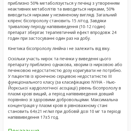
приблизно 50% метаболізується у печінці з утворенням
неактивних метаболітів та виводиться нирками, 50%
виводиться нирками у незміненому вигляді. Загальний
кліренс бісопрололу становить 15 л/год. Завдяки
тривалому періоду напіввиведення (10-12 годин)
препарат зберігає терапевтичний ефект впродовж 24
годин при застосуванні один раз на добу.
Кінетика бісопрололу лінійна і не залежить від віку.
Оскільки участь нирок та печінки у виведенні цього
препарату приблизно однакова, хворим із нирковою або
печінковою недостатністю дозу коригувати не потрібно.
У пацієнтів із хронічною серцевою недостатністю ІІІ
функціонального класу (за класифікацією NYHA - Нью-
Йоркської кардіологічної асоціації) рівень бісопрололу в
плазмі крові вищий, а період напіввиведення довший
порівняно зі здоровими добровольцями. Максимальна
концентрація у плазмі крові в рівноважному стані
становить 64±21 нг/мл при добовій дозі 10 мг та періоді
напіввиведення 17±5 год.
Показання