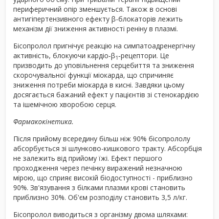
периферичний опір зменшується. Також в основі
антигіпертензивного ефекту β-блокаторів лежить
механізм дії зниження активності реніну в плазмі.
Бісопролол пригнічує реакцію на симпатоадренергічну
активність, блокуючи кардіо‑β
‑рецептори. Це
1
призводить до уповільнення серцебиття та зниження
скорочувальної функції міокарда, що спричиняє
зниження потреби міокарда в кисні. Завдяки цьому
досягається бажаний ефект у пацієнтів зі стенокардією
та ішемічною хворобою серця.
Фармакокінетика.
Після прийому всередину більш ніж 90% бісопрололу
абсорбується зі шлунково-кишкового тракту. Абсорбція
не залежить від прийому їжі. Ефект першого
проходження через печінку виражений незначною
мірою, що сприяє високій біодоступності - приблизно
90%. Зв'язування з білками плазми крові становить
приблизно 30%. Об'єм розподілу становить 3,5 л/кг.
Бісопролол виводиться з організму двома шляхами: