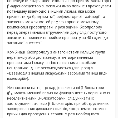
попередити лікаря-анестезіолога про прийом блокаторів
β-адренорецепторів, оскільки лікар повинен враховувати
потенційну взаємодію з іншими ліками, яка може
призвести до брадіаритмії, рефлекторної тахікардії та
зниження можливостей рефлекторного механізму
компенсації крововтрати. У разі відміни бісопрололу
перед оперативними втручаннями дозу слід поступово
знизити та припинити прийом препарату за 48 годин до
загальної анестезії.
Комбінації бісопрололу з антагоністами кальцію групи
верапамілу або дилтіазему, із антиаритмічними
препаратами І класу і з гіпотензивними засобами
центральної дії не рекомендуються (див. розділ
«Взаємодія з іншими лікарськими засобами та інші види
взаємодій»).
Незважаючи на те, що кардіоселективні β-блокатори
(β
) мають менший вплив на функцію легень порівняно із
1
неселективними β-блокаторами, слід уникати їх
застосування, як і всіх β‑блокаторів, при обструктивних
захворюваннях дихальних шляхів, якщо немає вагомих
причин для проведення терапії. У разі необхідності