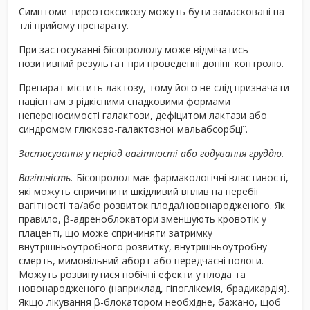
Симптоми тиреотоксикозу можуть бути замасковані на
тлі прийому препарату.
При застосуванні бісопрололу може відмічатись
позитивний результат при проведенні допінг контролю.
Препарат містить лактозу, тому його не слід призначати
пацієнтам з рідкісними спадковими формами
непереносимості галактози, дефіцитом лактази або
синдромом глюкозо-галактозної мальабсорбції.
Застосування у період вагітності або годування груддю.
Вагітність.
Бісопролол має фармакологічні властивості,
які можуть спричинити шкідливий вплив на перебіг
вагітності та/або розвиток плода/новонародженого. Як
правило, β‑адреноблокатори зменшують кровотік у
плаценті, що може спричиняти затримку
внутрішньоутробного розвитку, внутрішньоутробну
смерть, мимовільний аборт або передчасні пологи.
Можуть розвинутися побічні ефекти у плода та
новонародженого (наприклад, гіпоглікемія, брадикардія).
Якщо лікування β-блокатором необхідне, бажано, щоб