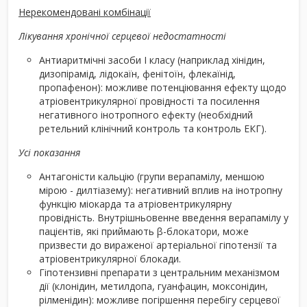
Нерекомендовані комбінації
Лікування хронічної серцевої недостатності
Антиаритмічні засоби І класу (наприклад хінідин,
дизопірамід, лідокаїн, фенітоїн, флекаїнід,
пропафенон): можливе потенціювання ефекту щодо
атріовентрикулярної провідності та посилення
негативного інотропного ефекту (необхідний
ретельний клінічний контроль та контроль ЕКГ).
Усі показання
Антагоністи кальцію (групи верапамілу, меншою
мірою - дилтіазему): негативний вплив на інотропну
функцію міокарда та атріовентрикулярну
провідність. Внутрішньовенне введення верапамілу у
пацієнтів, які приймають β-блокатори, може
призвести до вираженої артеріальної гіпотензії та
атріовентрикулярної блокади.
Гіпотензивні препарати з центральним механізмом
дії (клонідин, метилдопа, гуанфацин, моксонідин,
рілменідин): можливе погіршення перебігу серцевої