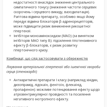
недостатності внаслідок зниження центрального
симпатичного тонусу (зниження частоти серцевих
скорочень і серцевого викиду, вазодилатація).
Раптова відміна препарату, особливо якщо йому
передує відміна блокаторів β-адренорецепторів,
може підвищити ризик виникнення рикошетної
гіпертензії.
Інгібітори моноаміноксидази (МАО) (за винятком
інгібіторів МАО типу В): підсилення гіпотензивного
ефекту β-блокаторів, є ризик розвитку
гіпертонічного кризу.
Комбінації, що слід застосовувати з обережністю
Лікування артеріальної гіпертензії або ішемічної хвороби
серця (стенокардії)
Антиаритмічні препарати І класу (наприклад хінідин,
дизопірамід, лідокаїн, фенітоїн, флекаїнід,
пропафенон): можливе потенціювання ефекту щодо
атріовентрикулярної провідності та посилення
негативного інотропного ефекту.