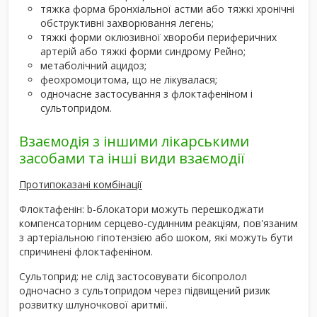
тяжка форма бронхіальної астми або тяжкі хронічні
обструктивні захворювання легень;
тяжкі форми оклюзивної хвороби периферичних
артерій або тяжкі форми синдрому Рейно;
метаболічний ацидоз;
феохромоцитома, що не лікувалася;
одночасне застосування з флоктафеніном і
сультопридом.
Взаємодія з іншими лікарськими
засобами та інші види взаємодії
Протипоказані комбінації
Флоктафенін: b-блокатори можуть перешкоджати
компенсаторним серцево-судинним реакціям, пов'язаним
з артеріальною гіпотензією або шоком, які можуть бути
спричинені флоктафеніном.
Сультоприд: не слід застосовувати бісопролол
одночасно з сультопридом через підвищений ризик
розвитку шлуночкової аритмії.