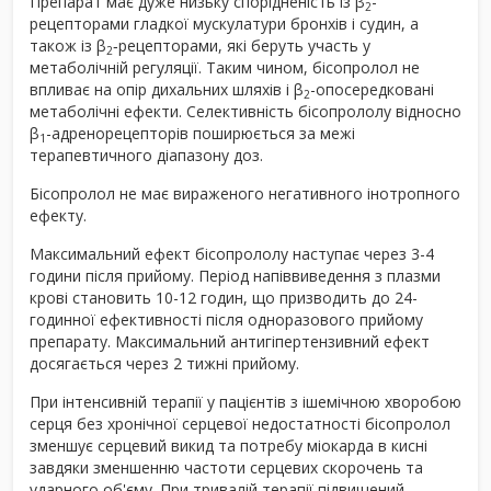
Препарат має дуже низьку спорідненість із β
-
2
рецепторами гладкої мускулатури бронхів і судин, а
також із β
‑рецепторами, які беруть участь у
2
метаболічній регуляції. Таким чином, бісопролол не
впливає на опір дихальних шляхів і β
-опосередковані
2
метаболічні ефекти. Селективність бісопрололу відносно
β
-адренорецепторів поширюється за межі
1
терапевтичного діапазону доз.
Бісопролол не має вираженого негативного інотропного
ефекту.
Максимальний ефект бісопрололу наступає через 3-4
години після прийому. Період напіввиведення з плазми
крові становить 10-12 годин, що призводить до 24-
годинної ефективності після одноразового прийому
препарату. Максимальний антигіпертензивний ефект
досягається через 2 тижні прийому.
При інтенсивній терапії у пацієнтів з ішемічною хворобою
серця без хронічної серцевої недостатності бісопролол
зменшує серцевий викид та потребу міокарда в кисні
завдяки зменшенню частоти серцевих скорочень та
ударного об'єму. При тривалій терапії підвищений