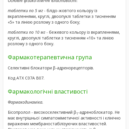
Основні фізико-хімічні властивості:
таблетки по 5 мг
- блідо-жовтого кольору із
вкрапленнями, круглі, двоопуклі таблетки з тисненням
«5» та лінією розлому з одного боку;
таблетки по 10 мг
- бежевого кольору із вкрапленнями,
круглі, двоопуклі таблетки з тисненням «10» та лінією
розлому з одного боку.
Фармакотерапевтична група
Селективні блокатори β-адренорецепторів.
Код АТХ С07А В07.
Фармакологічні властивості
Фармакодинаміка.
Бісопролол - високоселективний β
-адреноблокатор. Не
1
має внутрішньої симпатоміметичної активності і клінічно
виражених мембраностабілізуючих властивостей.