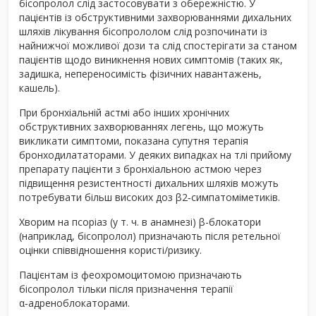
бісопролол слід застосовувати з обережністю. У
пацієнтів із обструктивними захворюваннями дихальних
шляхів лікування бісопрололом слід розпочинати із
найнижчої можливої дози та слід спостерігати за станом
пацієнтів щодо виникнення нових симптомів (таких як,
задишка, непереносимість фізичних навантажень,
кашель).
При бронхіальній астмі або інших хронічних
обструктивних захворюваннях легень, що можуть
викликати симптоми, показана супутня терапія
бронходилататорами. У деяких випадках на тлі прийому
препарату пацієнти з бронхіальною астмою через
підвищення резистентності дихальних шляхів можуть
потребувати більш високих доз β2‑симпатоміметиків.
Хворим на псоріаз (у т. ч. в анамнезі) β-блокатори
(наприклад, бісопролол) призначають після ретельної
оцінки співвідношення користі/ризику.
Пацієнтам із феохромоцитомою призначають
бісопролол тільки після призначення терапії
α‑адреноблокаторами.