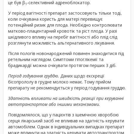
це був β
-селективний адреноблокатор.
1
У період вагітності препарат застосовують тільки тоді,
коли очікувана користь для матері перевищує
потенційний ризик для плода. Необхідно контролювати
матково-плацентарний кровотік та ріст плода. У разі
шкідливого впливу на перебіг вагітності або плід слід
розглянути можливість альтернативного лікування.
Після пологів новонароджений повинен знаходитися під
ретельним наглядом. Симптоми гіпоглікемії та
брадикардії можна очікувати протягом перших 3 діб.
Період годування груддю.
Даних щодо екскреції
бісопрололу в грудне молоко немає. Тому прийом
препарату не рекомендується у період годування груддю.
Здатність впливати на швидкість реакції при керуванні
автотранспортом або іншими механізмами.
Повідомлялося, що у пацієнтів з ішемічною хворобою
серця лікарський засіб не впливав на здатність керувати
автомобілем. Однак в індивідуальних випадках препарат
може вплинути на здатність керувати автотранспортом