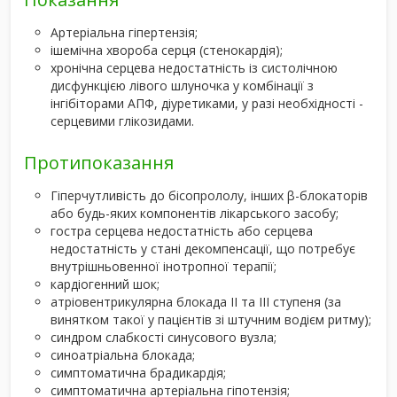
Артеріальна гіпертензія;
ішемічна хвороба серця (стенокардія);
хронічна серцева недостатність із систолічною
дисфункцією лівого шлуночка у комбінації з
інгібіторами АПФ, діуретиками, у разі необхідності -
серцевими глікозидами.
Протипоказання
Гіперчутливість до бісопрололу, інших β-блокаторів
або будь-яких компонентів лікарського засобу;
гостра серцева недостатність або серцева
недостатність у стані декомпенсації, що потребує
внутрішньовенної інотропної терапії;
кардіогенний шок;
атріовентрикулярна блокада ІІ та ІІІ ступеня (за
винятком такої у пацієнтів зі штучним водієм ритму);
синдром слабкості синусового вузла;
синоатріальна блокада;
симптоматична брадикардія;
симптоматична артеріальна гіпотензія;