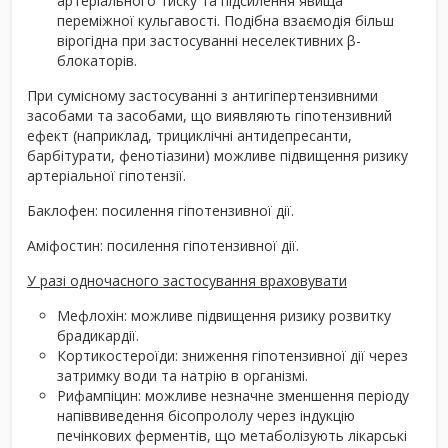
артеріального тиску та підсилення явища
переміжної кульгавості. Подібна взаємодія більш
вірогідна при застосуванні неселективних β-
блокаторів.
При сумісному застосуванні з антигіпертензивними
засобами та засобами, що виявляють гіпотензивний
ефект (наприклад, трициклічні антидепресанти,
барбітурати, фенотіазини) можливе підвищення ризику
артеріальної гіпотензії.
Баклофен: посилення гіпотензивної дії.
Аміфостин: посилення гіпотензивної дії.
У разі одночасного застосування враховувати
Мефлохін: можливе підвищення ризику розвитку
брадикардії.
Кортикостероїди: зниження гіпотензивної дії через
затримку води та натрію в організмі.
Рифампіцин: можливе незначне зменшення періоду
напіввиведення бісопрололу через індукцію
печінкових ферментів, що метаболізують лікарські