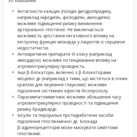
Усі показання
Антагоністи кальцію (похідні дигідропіридину,
наприклад ніфедипін, фелодипін, амлодипін):
можливе підвищення ризику виникнення
артеріальної гіпотензії. Не виключається
можливість зростання негативного впливу на
інотропну функцію міокарда у пацієнтів із серцевою
недостатністю.
Антиаритмічні препарати ІІІ класу (наприклад
аміодарон): можливе потенціювання впливу на
атріовентрикулярну провідність.
Інші β-блокатори, включно з β-блокаторами
місцевої дії (наприклад з тими, що містяться в очних
краплях для лікування глаукоми): можливе
підсилення системних ефектів бісопрололу.
Парасимпатоміметики: можливе збільшення часу
атріовентрикулярної провідності та підвищення
ризику брадикардії.
Інсулін та пероральні протидіабетичні засоби:
підсилення гіпоглікемічної дії. Блокада
β‑адренорецепторів може маскувати симптоми
гіпоглікемії.