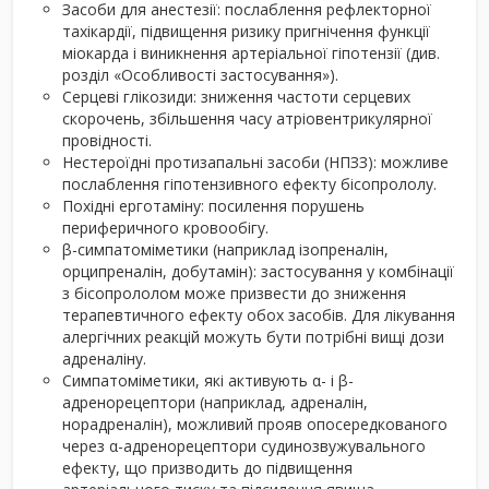
Засоби для анестезії: послаблення рефлекторної
тахікардії, підвищення ризику пригнічення функції
міокарда і виникнення артеріальної гіпотензії (див.
розділ «Особливості застосування»).
Серцеві глікозиди: зниження частоти серцевих
скорочень, збільшення часу атріовентрикулярної
провідності.
Нестероїдні протизапальні засоби (НПЗЗ): можливе
послаблення гіпотензивного ефекту бісопрололу.
Похідні ерготаміну: посилення порушень
периферичного кровообігу.
β-симпатоміметики (наприклад ізопреналін,
орципреналін, добутамін): застосування у комбінації
з бісопрололом може призвести до зниження
терапевтичного ефекту обох засобів. Для лікування
алергічних реакцій можуть бути потрібні вищі дози
адреналіну.
Симпатоміметики, які активують α- і β-
адренорецептори (наприклад, адреналін,
норадреналін), можливий прояв опосередкованого
через α-адренорецептори судинозвужувального
ефекту, що призводить до підвищення