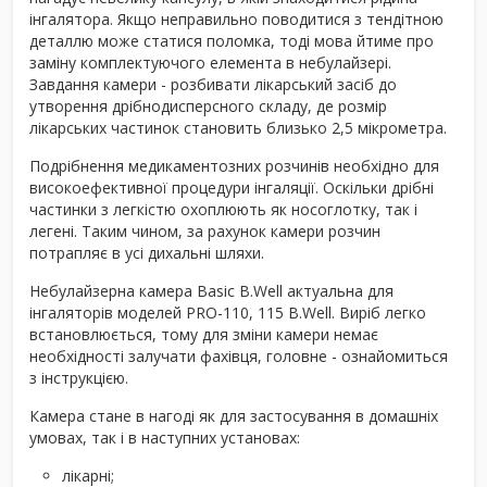
інгалятора. Якщо неправильно поводитися з тендітною
деталлю може статися поломка, тоді мова йтиме про
заміну комплектуючого елемента в небулайзері.
Завдання камери - розбивати лікарський засіб до
утворення дрібнодисперсного складу, де розмір
лікарських частинок становить близько 2,5 мікрометра.
Подрібнення медикаментозних розчинів необхідно для
високоефективної процедури інгаляції. Оскільки дрібні
частинки з легкістю охоплюють як носоглотку, так і
легені. Таким чином, за рахунок камери розчин
потрапляє в усі дихальні шляхи.
Небулайзерна камера Basic B.Well актуальна для
інгаляторів моделей PRO-110, 115 B.Well. Виріб легко
встановлюється, тому для зміни камери немає
необхідності залучати фахівця, головне - ознайомиться
з інструкцією.
Камера стане в нагоді як для застосування в домашніх
умовах, так і в наступних установах:
лікарні;