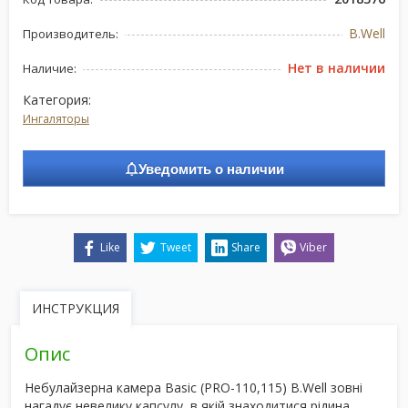
B.Well
Производитель:
Нет в наличии
Наличие:
Категория:
Ингаляторы
Уведомить о наличии
Like
Tweet
Share
Viber
ИНСТРУКЦИЯ
Опис
Небулайзерна камера Basic (PRO-110,115) B.Well зовні
нагадує невелику капсулу, в якій знаходитися рідина