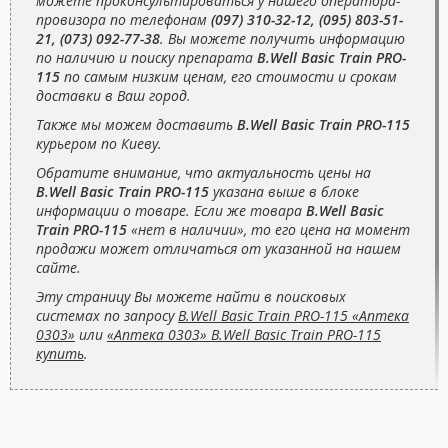
можете проконсультироваться у нашего оператора-
провизора по телефонам
(097) 310-32-12, (095) 803-51-
21, (073) 092-77-38
. Вы можете получить информацию
по наличию и поиску препарата
B.Well Basic Train PRO-
115
по самым низким ценам, его стоимости и срокам
доставки в Ваш город.
Также мы можем доставить
B.Well Basic Train PRO-115
курьером по Киеву.
Обратите внимание, что актуальность цены на
B.Well Basic Train PRO-115
указана выше в блоке
информации о товаре. Если же товара
B.Well Basic
Train PRO-115
«нет в наличии», то его цена на момент
продажи может отличаться от указанной на нашем
сайте.
Эту страницу Вы можете найти в поисковых
системах по запросу
B.Well Basic Train PRO-115 «Аптека
0303»
или
«Аптека 0303» B.Well Basic Train PRO-115
купить
.