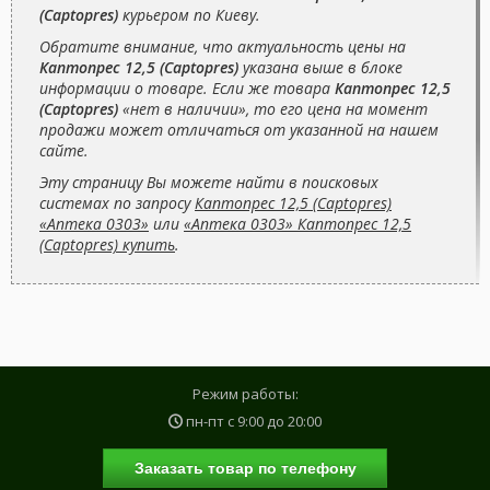
(Captopres)
курьером по Киеву.
Обратите внимание, что актуальность цены на
Каптопрес 12,5 (Captopres)
указана выше в блоке
информации о товаре. Если же товара
Каптопрес 12,5
(Captopres)
«нет в наличии», то его цена на момент
продажи может отличаться от указанной на нашем
сайте.
Эту страницу Вы можете найти в поисковых
системах по запросу
Каптопрес 12,5 (Captopres)
«Аптека 0303»
или
«Аптека 0303» Каптопрес 12,5
(Captopres) купить
.
Режим работы:
пн-пт с
9:00
до
20:00
Заказать товар по телефону