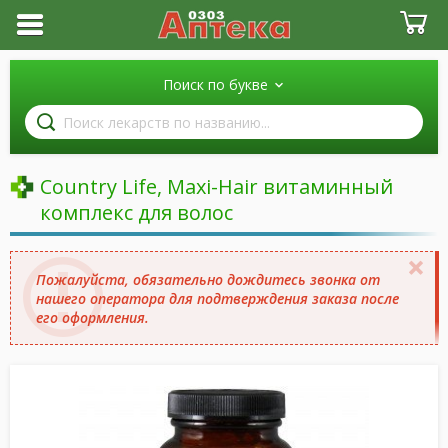
Поиск по букве
Поиск
лекарств
по
названию
Country Life, Maxi-Hair витаминный
комплекс для волос
Пожалуйста, обязательно дождитесь звонка от
нашего оператора для подтверждения заказа после
его оформления.