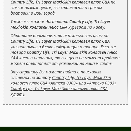
Country Life, Tri Layer Maxi-Skin коллаген плюс C&А
по
самым низким ценам, его стоимости и срокам
доставки в Ваш город.
Также мы можем доставить
Country Life, Tri Layer
Maxi-Skin коллаген плюс C&А
курьером по Киеву.
Обратите внимание, что актуальность цены на
Country Life, Tri Layer Maxi-Skin коллаген плюс C&А
указана выше в блоке информации о товаре. Если же
товара
Country Life, Tri Layer Maxi-Skin коллаген плюс
C&А
«нет в наличии», то его цена на момент продажи
может отличаться от указанной на нашем сайте.
Эту страницу Вы можете найти в поисковых
системах по запросу
Country Life, Tri Layer Maxi-Skin
коллаген плюс C&А «Аптека 0303»
или
«Аптека 0303»
Country Life, Tri Layer Maxi-Skin коллаген плюс C&А
купить
.