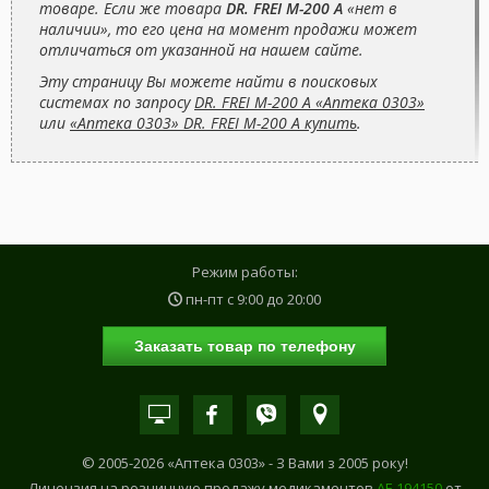
товаре. Если же товара
DR. FREI M-200 A
«нет в
наличии», то его цена на момент продажи может
отличаться от указанной на нашем сайте.
Эту страницу Вы можете найти в поисковых
системах по запросу
DR. FREI M-200 A «Аптека 0303»
или
«Аптека 0303» DR. FREI M-200 A купить
.
Режим работы:
пн-пт с
9:00
до
20:00
Заказать товар по телефону
© 2005-2026 «Аптека 0303» - З Вами з 2005 року!
Лицензия на розничную продажу медикаментов
АE 194150
от