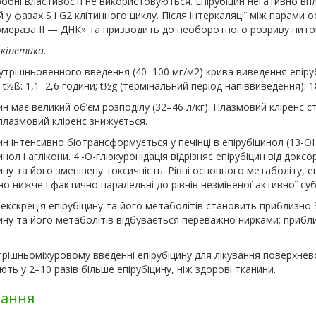
обні властивості не використовуються. Епірубіцин негативно впл
 у фазах S і G2 клітинного циклу. Після інтеркаляції між парами 
омераза II — ДНК» та призводить до необоротного розриву нит
кінетика.
нутрішньовенного введення (40–100 мг/м
2
) крива виведення епіру
 t½ß: 1,1–2,6 години; t½g (термінальний період напіввиведення): 1
ин має великий об’єм розподілу (32–46 л/кг). Плазмовий кліренс с
плазмовий кліренс знижується.
ин інтенсивно біотрансформується у печінці в епірубіцинол (13-OH
инол і аглікони. 4'-O-глюкуронідація відрізняє епірубіцин від до
ину та його зменшену токсичність. Рівні основного метаболіту, еп
но нижче і фактично паралельні до рівнів незміненої активної суб
 екскреція епірубіцину та його метаболітів становить приблизно
цину та його метаболітів відбувається переважно нирками; приб
рішньоміхуровому введенні епірубіцину для лікування поверхнев
ть у 2–10 разів більше епірубіцину, ніж здорові тканини.
зання