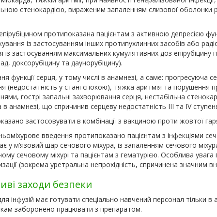
льною стенокардією, вираженим запаленням слизової оболонки
епірубіцином протипоказана пацієнтам з активною депресією фун
ікування із застосуванням інших протипухлинних засобів або раді
я із застосуванням максимальних кумулятивних доз епірубіцину г
ад, доксорубіцину та даунорубіцину).
я функції серця, у тому числі в анамнезі, а саме: прогресуюча с
ня (недостатність у стані спокою), тяжка аритмія та порушення 
ями, гострі запальні захворювання серця, нестабільна стенокар
 в анамнезі, що спричинив серцеву недостатність III та IV ступеня
казано застосовувати в комбінації з вакциною проти жовтої гар
ньоміхурове введення протипоказано пацієнтам з інфекціями сеч
є у м’язовий шар сечового міхура, із запаленням сечового міхура
му сечовому міхурі та пацієнтам з гематурією. Особлива увага п
изації (зокрема уретральна непрохідність, спричинена значним 
иві заходи безпеки
ля інфузій має готувати спеціально навчений персонал тільки в
икам заборонено працювати з препаратом.