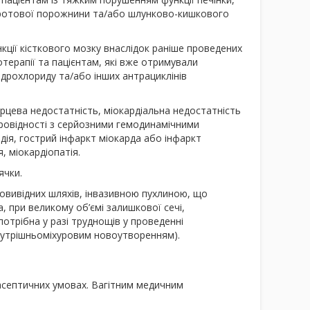
 ротової порожнини та/або шлунково-кишкового
кції кісткового мозку внаслідок раніше проведених
отерапії та пацієнтам, які вже отримували
ідрохлориду та/або інших антрациклінів
ерцева недостатність, міокардіальна недостатність
провідності з серйозними гемодинамічними
дія, гострий інфаркт міокарда або інфаркт
, міокардіопатія.
ячки.
овивідних шляхів, інвазивною пухлиною, що
, при великому об’ємі залишкової сечі,
отрібна у разі труднощів у проведенні
внутрішньоміхуровим новоутворенням).
 асептичних умовах. Вагітним медичним