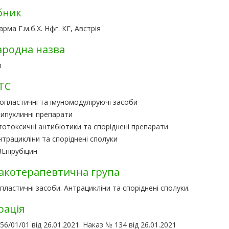
бник
рма Г.м.б.Х. Нфг. КГ, Австрія
родна назва
n
ТС
опластичні та імуномодуліруючі засоби
ипухлинні препарати
отоксичні антибіотики та споріднені препарати
нтрацикліни та споріднені сполуки
3
Епірубіцин
котерапевтична група
ластичні засоби. Антрацикліни та споріднені сполуки.
рація
6/01/01 від 26.01.2021. Наказ № 134 від 26.01.2021