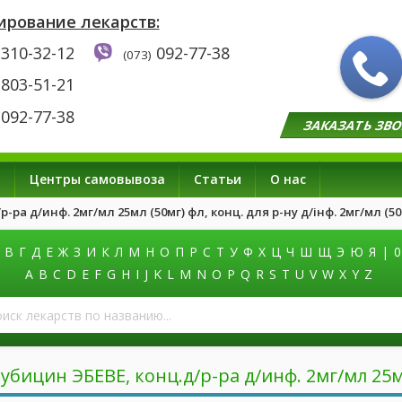
ирование лекарств:
310-32-12
092-77-38
(073)
803-51-21
092-77-38
ЗАКАЗАТЬ ЗВ
а
Центры самовывоза
Статьи
О нас
-ра д/инф. 2мг/мл 25мл (50мг) фл, конц. для р-ну д/інф. 2мг/мл (50
В
Г
Д
Е
Ж
З
И
К
Л
М
Н
О
П
Р
С
Т
У
Ф
Х
Ц
Ч
Ш
Щ
Э
Ю
Я
|
0
A
B
C
D
E
F
G
H
I
J
K
L
M
N
O
P
Q
R
S
T
U
V
W
X
Y
Z
оиск
екарств
о
азванию
убицин ЭБЕВЕ, конц.д/р-ра д/инф. 2мг/мл 25м