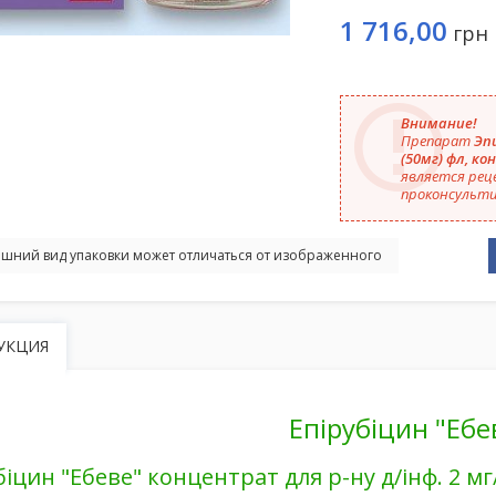
1 716,00
грн
Внимание!
Препарат
Эпи
(50мг) фл, ко
является рец
проконсульти
шний вид упаковки может отличаться от изображенного
УКЦИЯ
Епірубіцин "Ебе
біцин "Ебеве" концентрат для р-ну д/інф. 2 мг/