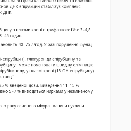
иває на всі фази клітинного циклу та найбільш
основ ДНК епірубіцин стабілізує комплекс
ок ДНК.
біцину з плазми крові є трифазною: t½µ: 3–4,8
8–45 годин.
тановить 40–75 л/год. У разі порушення функції
-епірубіцин), глюкуроніди епірубіцину та
ксорубіцину і може пояснювати швидшу елімінацію
ірубіцинолу, у плазмі крові (13-OH-епірубіцину)
станції.
 35 % введеної дози. Виведення 11–15 %
лизно 5–7 % виводиться нирками у незміненому
ого раку сечового міхура тканини пухлини