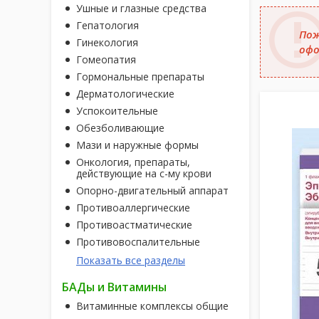
Ушные и глазные средства
Гепатология
Пож
Гинекология
офо
Гомеопатия
Гормональные препараты
Дерматологические
Успокоительные
Обезболивающие
Мази и наружные формы
Онкология, препараты,
действующие на с-му крови
Опорно-двигательный аппарат
Противоаллергические
Противоастматические
Противовоспалительные
Показать все разделы
БАДы и Витамины
Витаминные комплексы общие