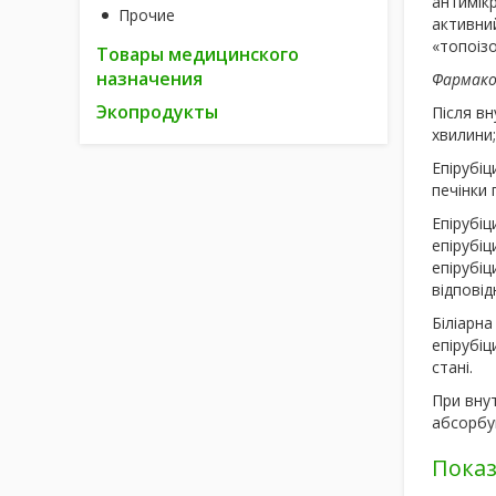
антимікр
Прочие
активний
«топоіз
Товары медицинского
назначения
Фармако
Экопродукты
Після в
хвилини;
Епірубіц
печінки 
Епірубіц
епірубіц
епірубіц
відповід
Біліарна
епірубі
стані.
При внут
абсорбую
Пока