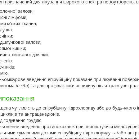
цин призначений для лікування широкого спектра новоутворень, 
олочної залози;
існі лімфоми;
ми м’яких тканин;
лунка;
ечінки;
ідшлункової залози;
рямої кишки;
ийно-лицьової ділянки;
егенів;
єчників;
мію.
ьоміхурове введення епірубіцину показане при лікуванні поверхн
рцинома
in situ
) та для профілактики рецидиву після трансуретральн
ипоказання
щена чутливість до епірубіцину гідрохлориду або до будь-якого 
циклінів та антраценедіонів.
д годування груддю.
ьовенне введення протипоказане: при персистуючій мієлосупресії,
льними сумарними дозами епірубіцину гідрохлориду та/або ант
 міокарда, тяжкій аритмії, при наявності генералізованої інфекції