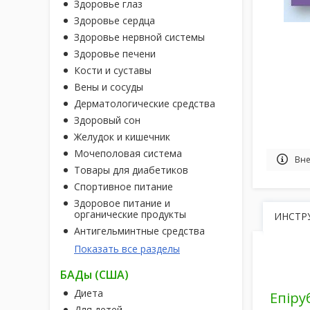
Здоровье глаз
Здоровье сердца
Здоровье нервной системы
Здоровье печени
Кости и суставы
Вены и сосуды
Дерматологические средства
Здоровый сон
Желудок и кишечник
Мочеполовая система
Вне
Товары для диабетиков
Спортивное питание
Здоровое питание и
органические продукты
ИНСТР
Антигельминтные средства
Показать все разделы
БАДы (США)
Диета
Епіру
Для детей