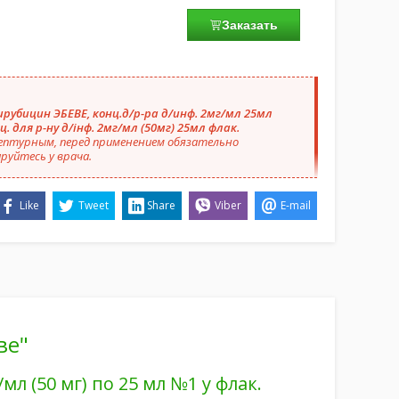
Заказать
рубицин ЭБЕВЕ, конц.д/р-ра д/инф. 2мг/мл 25мл
нц. для р-ну д/інф. 2мг/мл (50мг) 25мл флак.
ептурным, перед применением обязательно
руйтесь у врача.
Like
Tweet
Share
Viber
E-mail
ве"
мл (50 мг) по 25 мл №1 у флак.