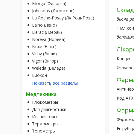
Filorga (Филорга)
Склад
Johnsons (Джонсонс)
La Roche-Posay (Ля Рош-Позе)
діюча р
Laino (Лено)
1 мл кон
Lierac (Лиерак)
допоміж
Noreva (Норева)
Nuxe (Нюкс)
Лікар
Vichy (Виши)
Концентр
Vigor (Вигор)
Основні 
Weleda (Веледа)
Биокон
Фарма
Показать все разделы
Антинеоп
Медтехника
Код АТХ
Глюкометры
Фарма
Для диагностики
Ингаляторы
Фармако
Термометры
Епірубіц
Тонометры