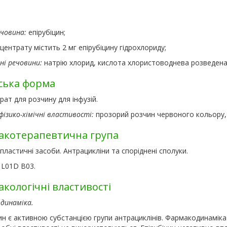
ечовина:
епірубіцин;
центрату містить 2 мг епірубіцину гідрохлориду;
ні речовини:
натрію хлорид, кислота хлористоводнева розведена, 
ська форма
ат для розчину для інфузій.
фізико-хімічні властивості:
прозорий розчин червоного кольору, 
котерапевтична група
ластичні засоби. Антрацикліни та споріднені сполуки.
 L01D B03.
кологічні властивості
динаміка.
ин є активною субстанцією групи антрациклінів. Фармакодинамік