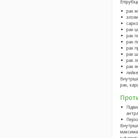
Епірубі
рак м
злояк
сарко
рак ш
рак п
рак п
рак п
рак ш
рак л
рак я
лейке
Внутрішн
рак, ка
Прот
Підви
антра
Періо
Внутрішн
максима
інфаркті