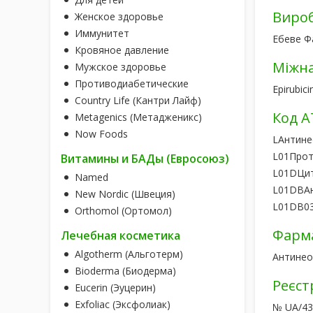
Виро
Женское здоровье
Иммунитет
Ебеве Фа
Кровяное давление
Міжна
Мужское здоровье
Противодиабетические
Epirubici
Country Life (Кантри Лайф)
Код А
Metagenics (Метадженикс)
Now Foods
L
Антине
L01
Прот
Витамины и БАДы (Евросоюз)
L01D
Цит
Named
L01DB
А
New Nordic (Швеция)
L01DB0
Orthomol (Ортомол)
Фарма
Лечебная косметика
Algotherm (Альготерм)
Антинеоп
Bioderma (Биодерма)
Реєст
Eucerin (Эуцерин)
Exfoliac (Эксфолиак)
№ UA/435