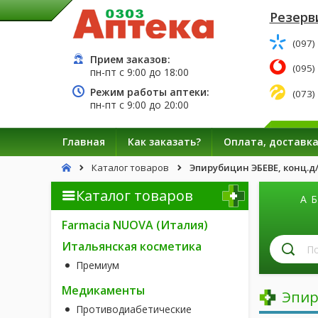
Резерв
(097)
Прием заказов:
(095)
пн-пт с
9:00
до
18:00
Режим работы аптеки:
(073)
пн-пт с
9:00
до
20:00
Главная
Как заказать?
Оплата, доставк
Каталог товаров
Эпирубицин ЭБЕВЕ, конц.д/р
Каталог товаров
А
Б
Farmacia NUOVA (Италия)
П
Итальянская косметика
л
Премиум
п
н
Медикаменты
Эпир
Противодиабетические