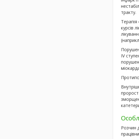
нестабі
тракту.
Терапія 
курсів л
лікуванн
(наприкл
Порушенн
IV ступе
порушенн
міокарда
Протипо
Внутріш
пророста
зморщено
катетер
Особл
Розчин д
працівн