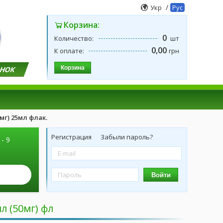
/
Укр
Рус
Корзина:
0
Количество:
шт
0,00
К оплате:
грн
Корзина
ОНОК
мг) 25мл флак.
Регистрация
Забыли пароль?
 - 9
Войти
л (50мг) фл