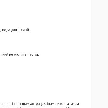
вода для ін’єкцій.
який не містить часток.
а аналогічна іншим антрациклінам-цитостатикам;