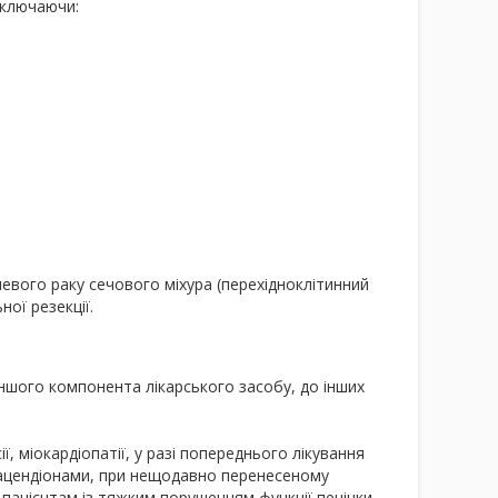
включаючи:
евого раку сечового міхура (перехідноклітинний
ої резекції.
іншого компонента лікарського засобу, до інших
 міокардіопатії, у разі попереднього лікування
рацендіонами, при нещодавно перенесеному
, пацієнтам із тяжким порушенням функції печінки,