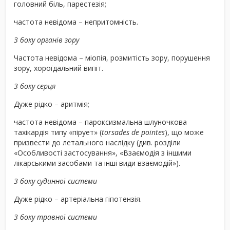
головний біль, парестезія;
частота невідома – непритомність.
З боку органів зору
Частота невідома – міопія, розмитість зору, порушення
зору, хороїдальний випіт.
З боку серця
Дуже рідко – аритмія;
частота невідома – пароксизмальна шлуночкова
тахікардія типу «пірует» (
torsades de pointes
), що може
призвести до летального наслідку (див. розділи
«Особливості застосування», «Взаємодія з іншими
лікарськими засобами та інші види взаємодій»).
З боку судинної системи
Дуже рідко – артеріальна гіпотензія.
З боку травної системи