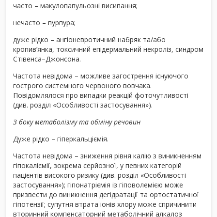
часто – макулопапульозні висипання;
нечасто – пурпура;
дуже рідко – ангіоневротичний набряк та/або
кропив’янка, токсичний епідермальний некроліз, синдром
Стівенса–Джонсона.
Частота невідома – можливе загострення існуючого
гострого системного червоного вовчака.
Повідомлялося про випадки реакцій фоточутливості
(див. розділ «Особливості застосування»).
З боку метаболізму та обміну речовин
Дуже рідко – гіперкальціємія.
Частота невідома – зниження рівня калію з виникненням
гіпокаліємії, зокрема серйозної, у певних категорій
пацієнтів високого ризику (див. розділ «Особливості
застосування»); гіпонатріємія із гіповолемією може
призвести до виникнення дегідратації та ортостатичної
гіпотензії; супутня втрата іонів хлору може спричинити
вторинний компенсаторний метаболічний алкалоз