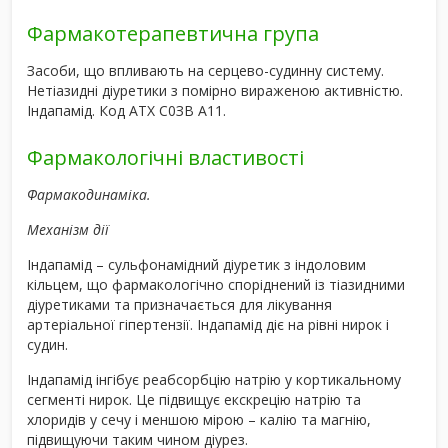
Фармакотерапевтична група
Засоби, що впливають на серцево-судинну систему.
Нетіазидні діуретики з помірно вираженою активністю.
Індапамід. Код АТХ С0ЗВ А11.
Фармакологічні властивості
Фармакодинаміка.
Механізм дії
Індапамід – сульфонамідний діуретик з індоловим
кільцем, що фармакологічно споріднений із тіазидними
діуретиками та призначається для лікування
артеріальної гіпертензії. Індапамід діє на рівні нирок і
судин.
Індапамід інгібує реабсорбцію натрію у кортикальному
сегменті нирок. Це підвищує екскрецію натрію та
хлоридів у сечу і меншою мірою – калію та магнію,
підвищуючи таким чином діурез.