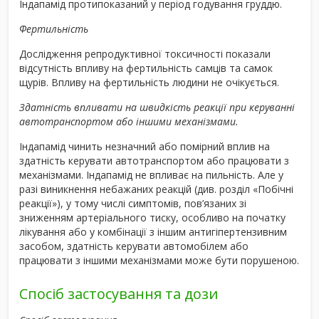
Індапамід протипоказаний у період годування груддю.
Фертильність
Дослідження репродуктивної токсичності показали
відсутність впливу на фертильність самців та самок
щурів. Впливу на фертильність людини не очікується.
Здатність впливати на швидкість реакції при керуванні
автотранспортом або іншими механізмами.
Індапамід чинить незначний або помірний вплив на
здатність керувати автотранспортом або працювати з
механізмами. Індапамід не впливає на пильність. Але у
разі виникнення небажаних реакцій (див. розділ «Побічні
реакції»), у тому числі симптомів, пов’язаних зі
зниженням артеріального тиску, особливо на початку
лікування або у комбінації з іншим антигіпертензивним
засобом, здатність керувати автомобілем або
працювати з іншими механізмами може бути порушеною.
Спосіб застосування та дози