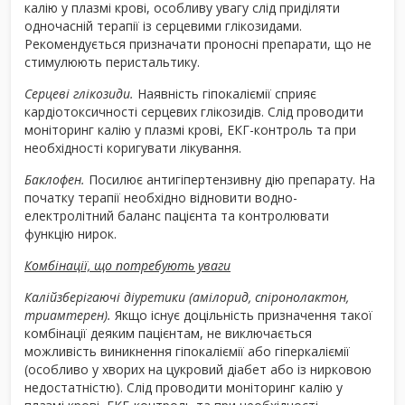
калію у плазмі крові, особливу увагу слід приділяти
одночасній терапії із серцевими глікозидами.
Рекомендується призначати проносні препарати, що не
стимулюють перистальтику.
Серцеві глікозиди.
Наявність гіпокаліємії сприяє
кардіотоксичності серцевих глікозидів. Слід проводити
моніторинг калію у плазмі крові, ЕКГ-контроль та при
необхідності коригувати лікування.
Баклофен.
Посилює антигіпертензивну дію препарату. На
початку терапії необхідно відновити водно-
електролітний баланс пацієнта та контролювати
функцію нирок.
Комбінації, що потребують уваги
Калійзберігаючі діуретики (амілорид, спіронолактон,
триамтерен).
Якщо існує доцільність призначення такої
комбінації деяким пацієнтам, не виключається
можливість виникнення гіпокаліємії або гіперкаліємії
(особливо у хворих на цукровий діабет або із нирковою
недостатністю). Слід проводити моніторинг калію у