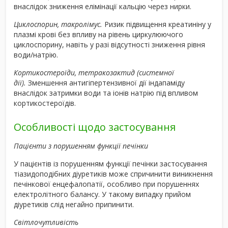
внаслідок зниження елімінації кальцію через нирки.
Циклоспорин, такролімус.
Ризик підвищення креатиніну у
плазмі крові без впливу на рівень циркулюючого
циклоспорину, навіть у разі відсутності зниження рівня
води/натрію.
Кортикостероїди, тетракозактид (системної
дії).
Зменшення антигіпертензивної дії індапаміду
внаслідок затримки води та іонів натрію під впливом
кортикостероїдів.
Особливості щодо застосування
Пацієнти з порушенням функції печінки
У пацієнтів із порушенням функції печінки застосування
тіазидоподібних діуретиків може спричинити виникнення
печінкової енцефалопатії, особливо при порушеннях
електролітного балансу. У такому випадку прийом
діуретиків слід негайно припинити.
Світлочутливість