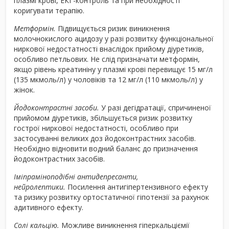
плазмі крові, ЕКГ-контроль та при необхідності
коригувати терапію.
Метформін.
Підвищується ризик виникнення
молочнокислого ацидозу у разі розвитку функціональної
ниркової недостатності внаслідок прийому діуретиків,
особливо петльових. Не слід призначати метформін,
якщо рівень креатиніну у плазмі крові перевищує 15 мг/л
(135 мкмоль/л) у чоловіків та 12 мг/л (110 мкмоль/л) у
жінок.
Йодоконтрастні засоби.
У разі дегідратації, спричиненої
прийомом діуретиків, збільшується ризик розвитку
гострої ниркової недостатності, особливо при
застосуванні великих доз йодоконтрастних засобів.
Необхідно відновити водний баланс до призначення
йодоконтрастних засобів.
Іміпраміноподібні антидепресанти,
нейролептики.
Посилення антигіпертензивного ефекту
та ризику розвитку ортостатичної гіпотензії за рахунок
адитивного ефекту.
Солі кальцію.
Можливе виникнення гіперкальціємії