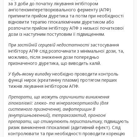
за 3 доби до початку лікування інгібітором
ангіотензинперетворювального ферменту (АПФ)
припинити прийом діуретика та потім при необхідності
відновити терапію гіпокаліємічним діуретиком або
розпочати прийом інгібітору АПФ з низької початкової
дози із наступним поступовим її підвищенням.
При
застійній серцевій недостатності
застосування
інгібітору АПФ слід розпочинати з мінімальної дози, та,
можливо, після зниження дози попередньо
призначеного діуретика, що виводить калій.
У будь-якому випадку
необхідно проводити контроль
функції нирок (креатиніну плазми) протягом перших
тижнів лікування інгібітором АПФ.
Препарати, що можуть спричинити виникнення
гіпокаліємії: глюко- та мінералокортикоїди (для
системного призначення), амфотерицин В
(внутрішньовенний), тетракозактид, проносні
препарати, що стимулюють перистальтику,
підвищують
ризик виникнення гіпокаліємії (адитивний ефект). Слід
контролювати та при необхідності проводити корекцію