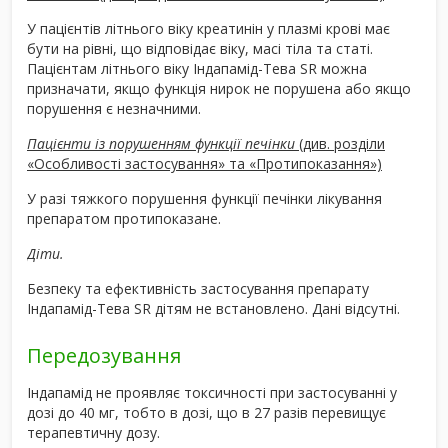
У пацієнтів літнього віку креатинін у плазмі крові має
бути на рівні, що відповідає віку, масі тіла та статі.
Пацієнтам літнього віку Індапамід-Тева SR можна
призначати, якщо функція нирок не порушена або якщо
порушення є незначними.
Пацієнти із порушенням функції печінки
(див. розділи
«Особливості застосування» та «Протипоказання»)
У разі тяжкого порушення функції печінки лікування
препаратом протипоказане.
Діти.
Безпеку та ефективність застосування препарату
Індапамід-Тева SR дітям не встановлено. Дані відсутні.
Передозування
Індапамід не проявляє токсичності при застосуванні у
дозі до 40 мг, тобто в дозі, що в 27 разів перевищує
терапевтичну дозу.