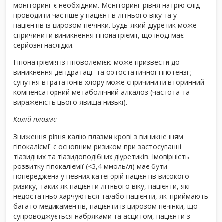
моніторинг є необхідним. Моніторинг рівня натрію слід
проводити частіше у пацієнтів літнього віку та у
пацієнтів із цирозом печінки. Будь-який діуретик може
спричинити виникнення гіпонатріємії, що іноді має
серйозні наслідки.
Гіпонатріємія із гіповолемією може призвести до
виникнення дегідратації та ортостатичної гіпотензії;
супутня втрата іонів хлору може спричинити вторинний
компенсаторний метаболічний алкалоз (частота та
вираженість цього явища низькі).
Калій плазми
Зниження рівня калію плазми крові з виникненням
гіпокаліємії є основним ризиком при застосуванні
тіазидних та тіазидоподібних діуретиків. Імовірність
розвитку гіпокаліємії (<3,4 ммоль/л) має бути
попереджена у певних категорій пацієнтів високого
ризику, таких як пацієнти літнього віку, пацієнти, які
недостатньо харчуються та/або пацієнти, які приймають
багато медикаментів, пацієнти із цирозом печінки, що
супроводжується набряками та асцитом, пацієнти з