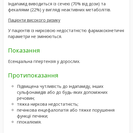
Індапамід виводиться із сечею (70% від дози) та
фекаліями (22%) у вигляді неактивних метаболітів.
Пацієнти високого ризику
У пацієнтів із нирковою недостатністю фармакокінетичні
параметри не змінюються.
Показання
Есенціальна гіпертензія у дорослих.
Протипоказання
Підвищена чутливість до індапаміду, інших
сульфонамідів або до будь-яких допоміжних
речовин;
тяжка ниркова недостатність;
печінкова енцефалопатія або тяжке порушення
функції печінки;
гіпокаліємія.