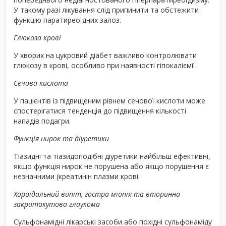
У такому разі лікування слід припинити та обстежити
функцію паратиреоїдних залоз.
Глюкоза крові
У хворих на цукровий діабет важливо контролювати
глюкозу в крові, особливо при наявності гіпокаліємії.
Сечова кислота
У пацієнтів із підвищеним рівнем сечової кислоти може
спостерігатися тенденція до підвищення кількості
нападів подагри.
Функція нирок та діуретики
Тіазидні та тіазидоподібні діуретики найбільш ефективні,
якщо функція нирок не порушена або якщо порушення є
незначними (креатинін плазми крові
Хороїдальний випіт, гостра міопія та вторинна
закритокутова глаукома
Сульфонамідні лікарські засоби або похідні сульфонаміду