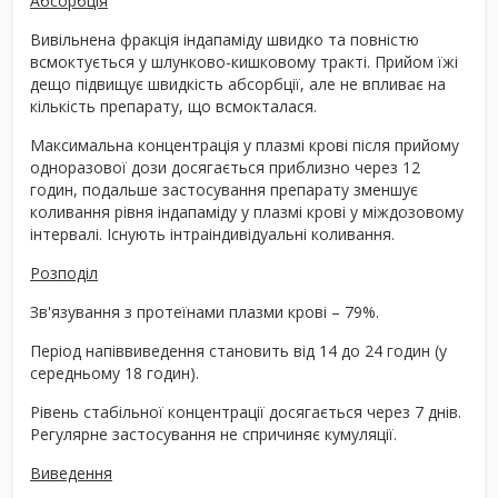
Абсорбція
Вивільнена фракція індапаміду швидко та повністю
всмоктується у шлунково-кишковому тракті. Прийом їжі
дещо підвищує швидкість абсорбції, але не впливає на
кількість препарату, що всмокталася.
Максимальна концентрація у плазмі крові після прийому
одноразової дози досягається приблизно через 12
годин, подальше застосування препарату зменшує
коливання рівня індапаміду у плазмі крові у міждозовому
інтервалі. Існують інтраіндивідуальні коливання.
Розподіл
Зв'язування з протеїнами плазми крові – 79%.
Період напіввиведення становить від 14 до 24 годин (у
середньому 18 годин).
Рівень стабільної концентрації досягається через 7 днів.
Регулярне застосування не спричиняє кумуляції.
Виведення