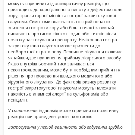
можуть спричинити ідіосинкратичну реакцію, що
призводить до хороїдального випоту з дефектом поля
зору, транзиторної міопії та гострої закритокутової
глаукоми. Симптоми включають гострий початок
зниження гостроти зору або біль в очах і зазвичай
виникають протягом кількох годин або тижнів після
початку застосування препарату. Нелікована гостра
закритокутова глаукома може призвести до
необоротної втрати зору. Первинне лікування включає
якнайшвидше припинення прийому лікарського засобу.
Якщо внутрішньоочний тиск залишається
неконтрольованим, може бути необхідним прийняття
рішення про проведення швидкого медичного або
хірургічного лікування. До факторів ризику розвитку
гострої закритокутової глаукоми можуть належати
наявність в анамнезі алергії на сульфонамід або
пеніцилін.
У
спортсменів
індапамід може спричинити позитивну
реакцію при проведенні допінг-контролю
Застосування у період вагітності або годування груддю.