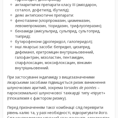
антиаритмічні препарати класу ІІІ (аміодарон,
соталол, дофетилід, ібутилід);
деякі антипсихотичні препарати:
фенотіазини (хлорпромазин, циамемазин,
левомепромазин, тіоридазин, трифлуоперазин);
бензаміди (амісульприд, сульпірид, сультоприд,
тіаприд);
бутирофенони (дроперидол, галоперидол);
інші лікарські засоби: бепридил, цизаприд,
дифеманіл, еритроміцин внутрішньовенний,
галофантрин, мізоластин, пентамідин,
спарфлоксацин, моксифлоксацин, вінкамін
внутрішньовенний.
При застосуванні індапаміду з вищезазначеними
лікарськими засобами підвищується ризик виникнення
шлуночкових аритмій, зокрема
torsades de pointes
–
пароксизмальної шлуночкової тахікардії типу «пірует»
(гіпокаліємія є фактором ризику).
Перед призначенням такої комбінації слід перевірити
рівень калію та, у разі необхідності, відкоригувати його.
Слід контролювати клінічний стан пацієнтів, електроліти