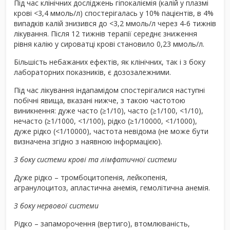
Під час клінічних досліджень гіпокаліємія (калій у плазмі
крові <3,4 ммоль/л) спостерігалась у 10% пацієнтів, в 4%
випадків калій знизився до <3,2 ммоль/л через 4‑6 тижнів
лікування. Після 12 тижнів терапії середнє зниження
рівня калію у сироватці крові становило 0,23 ммоль/л.
Більшість небажаних ефектів, як клінічних, так і з боку
лабораторних показників, є дозозалежними.
Під час лікування індапамідом спостерігалися наступні
побічні явища, вказані нижче, з такою частотою
виникнення: дуже часто (≥1/10), часто (≥1/100, <1/10),
нечасто (≥1/1000, <1/100), рідко (≥1/10000, <1/1000),
дуже рідко (<1/10000), частота невідома (не може бути
визначена згідно з наявною інформацією).
З боку системи крові та лімфатичної системи
Дуже рідко – тромбоцитопенія, лейкопенія,
агранулоцитоз, апластична анемія, гемолітична анемія.
З боку нервової системи
Рідко – запаморочення (вертиго), втомлюваність,