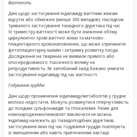
Вагітність
Дані щодо застосування індапаміду вагітним жінкам
відсутні або обмежені (менше 300 випадків). Наслідком
тривалого застосування тіазидного діуретика під час
ІІІ триместру вагітності може бути зниження об’єму
циркулюючої крові вагітної жінки та матково-
плацентарного кровонаповнення, що може спричинити
фетоплацентарну ішемію і затримку розвитку плода.
Дослідження на тваринах не виявили прямого або
опосередкованого токсичного впливу на
репродуктивність. Як запобіжний захід бажано уникати
застосування індапаміду під час вагітності.
Годування груддю
Дані щодо проникнення індапаміду/метаболітів у грудне
молоко недостатні. Можуть розвинутися гіперчутливість
до похідних сульфонамідів та гіпокаліємія. Ризик для
новонароджених/немовлят виключати не можна.
Індапамід належить до тіазидоподібних діуретиків,
застосування яких під час годування груддю пов’язують
зі зменшенням або навіть пригніченням лактації.