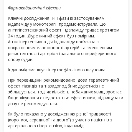
Фармакодинамічні ефекти
Клінічні дослідження II-III фази із застосуванням
індапаміду у монотерапії продемонстрували, що
антигіпертензивний ефект індапаміду триває протягом
24 годин. Діуретичний ефект був помірним.
Антигіпертензивна дія індапаміду пов’язана з
покращенням еластичності артерій та зменшенням
резистентності артеріол і загального периферичного
опору судин.
Індапамід зменшує гіпертрофію лівого шлуночка.
При перевищенні рекомендованої дози терапевтичний
ефект тіазидів та тіазидоподібних діуретиків не
збільшується, тоді як кількість небажаних явищ зростає.
Якщо лікування є недостатньо ефективним, підвищувати
дозу не рекомендується.
Як було показано у дослідженнях різної тривалості
(короткої, середньої та довгої) з участю пацієнтів з
артеріальною гіпертензією, індапамід: