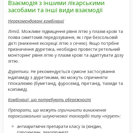
Взаємодія з іншими лікарськими
засобами та інші види взаємодії
Нерекомендовані комбінації
Літій.
Можливе підвищення рівня літію у плазмі крові та
поява симптомів передозування, як і при безсольовій
дієті (зниження екскреції літію з сечею). Якщо потрібне
призначення діуретика, необхідно провести ретельний
моніторинг рівня літію у плазмі крові та адаптувати дозу
літію.
Діуретики
. Не рекомендується сумісне застосування
індапаміду з діуретиками, які можуть спричиняти
гіпокаліємію (буметанід, фуросемід, піретанід, тіазиди та
ксипамід).
Комбінації, що потребують обережності
Препарати, що можуть спричинити виникнення
пароксизмальної шлуночкової тахікардії типу «пірует»:
антиаритмічні препарати класу Іа (хінідин,
гідрохінідин, дизопірамід);