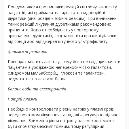
Повідомлялося про випадки реакцій світлочутливості у
пацієнтів, які приймали тіазидні та тіазидоподібні
діуретики (див. розділ «Побічні реакції»). При виникненні
таких реакцій лікування діуретиками рекомендовано
припинити. Якщо є необхідність у повторному
призначенні діуретиків, слід захистити вразливі ділянки
від сонця або від джерел штучного ультрафіолету.
Допоміжні речовини
Препарат містить лактозу, тому його не слід призначати
пацієнтам з уродженою непереносимістю галактози,
синдромом мальабсорбції глюкози та галактози,
недостатністю лактази Лаппа.
Баланс води та електролітів
Натрій плазми
Необхідно контролювати рівень натрію у плазмі крові
перед початком лікування та надалі – регулярно під час
лікування. Зниження рівня натрію у плазмі крові може
бути спочатку безсимптомним, тому регулярний