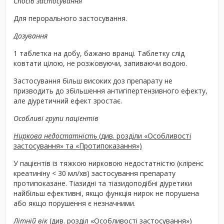
Спосіб застосування
Для перорального застосування.
Дозування
1 таблетка на добу, бажано вранці. Таблетку слід
ковтати цілою, не розжовуючи, запиваючи водою.
Застосування більш високих доз препарату не
призводить до збільшення антигіпертензивного ефекту,
але діуретичний ефект зростає.
Особливі групи пацієнтів
Ниркова недостатність
(див. розділи «Особливості
застосування» та «Протипоказання»)
У пацієнтів із тяжкою нирковою недостатністю (кліренс
креатиніну < 30 мл/хв) застосування препарату
протипоказане. Тіазидні та тіазидоподібні діуретики
найбільш ефективні, якщо функція нирок не порушена
або якщо порушення є незначними.
Літній вік
(див. розділ «Особливості застосування»)