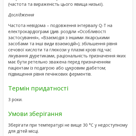
(частота та вираженість цього явища низькі).
Дослідження
Частота невідома – подовження інтервалу Q-T на
електрокардіограмі (див. розділи «Особливості
застосування», «Взаємодія з іншими лікарськими
засобами та інші види взаємодій»); збільшення рівня
сечової кислоти та глюкози у плазмі крові під час
лікування діуретиками, раціональність призначення яких
має бути ретельно зважена перед призначенням
пацієнтам із подагрою або цукровим діабетом;
підвищення рівня печінкових ферментів.
Термін придатності
3 роки.
Умови зберігання
Зберігати при температурі не вище 30 °С у недоступному
для дітей місці.