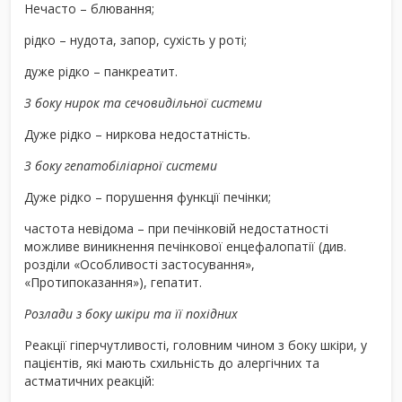
Нечасто – блювання;
рідко – нудота, запор, сухість у роті;
дуже рідко – панкреатит.
З боку нирок та сечовидільної системи
Дуже рідко – ниркова недостатність.
З боку гепатобіліарної системи
Дуже рідко – порушення функції печінки;
частота невідома – при печінковій недостатності
можливе виникнення печінкової енцефалопатії (див.
розділи «Особливості застосування»,
«Протипоказання»), гепатит.
Розлади з боку шкіри та її похідних
Реакції гіперчутливості, головним чином з боку шкіри, у
пацієнтів, які мають схильність до алергічних та
астматичних реакцій: