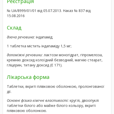
Реєстрація
№ UA/8999/01/01 від 05.07.2013. Наказ № 837 від
15.08.2016
Склад
діюча речовина:
індапамід;
1 таблетка містить індапаміду 1,5 мг;
допоміжні речовини:
лактози моногідрат, гіпромелоза,
кремнію діоксид колоїдний безводний, магнію стеарат,
гліцерин, титану діоксид (Е 171).
Лікарська форма
Таблетки, вкриті плівковою оболонкою, пролонгованої
дії.
Основні фізико-хімічні властивості:
круглі, двоопуклі
таблетки білого або майже білого кольору, вкриті
плівковою оболонкою.