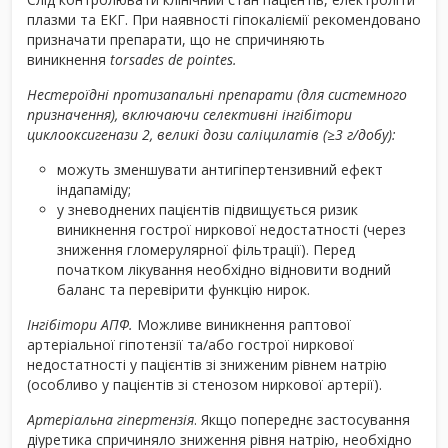
плазми та ЕКГ. При наявності гіпокаліємії рекомендовано
призначати препарати, що не спричиняють
виникнення
torsades de pointes.
Нестероїдні протизапальні препарати (для системного
призначення), включаючи селективні інгібітори
циклооксигенази 2, великі дози саліцилатів (≥3 г/добу):
можуть зменшувати антигіпертензивний ефект
індапаміду;
у зневоднених пацієнтів підвищується ризик
виникнення гострої ниркової недостатності (через
зниження гломерулярної фільтрації). Перед
початком лікування необхідно відновити водний
баланс та перевірити функцію нирок.
Інгібітори АПФ.
Можливе виникнення раптової
артеріальної гіпотензії та/або гострої ниркової
недостатності у пацієнтів зі зниженим рівнем натрію
(особливо у пацієнтів зі стенозом ниркової артерії).
Артеріальна гіпертензія
. Якщо попереднє застосування
діуретика спричиняло зниження рівня натрію, необхідно