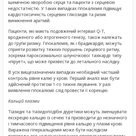
ішемічною хворобою серця та пацієнти з серцевою
недостатністю. У таких випадках гіпокаліємія підвищує
кардіотоксичність серцевих глікозидів та ризик
виникнення аритмій.
Пацієнти, які мають подовжений інтервал Q-Т,
вродженого або ятрогенного генезу, також належать
до групи ризику. Гіпокаліємія, як і брадикардія, можуть
сприяти розвитку тяжких порушень серцевого ритму,
зокрема пароксизмальної шлуночкової тахікардії типу
«пірует», що може призвести до летального наслідку.
В усіх вищезазначених випадках необхідний частіший
контроль рівня калію у крові. Перший аналіз має бути
здійснений протягом 1-го тижня лікування. У разі
виявлення гіпокаліємії слід провести її корекцію.
Кальцій плазми
Тіазидні та тіазидоподібні діуретики можуть зменшувати
екскрецію кальцію із сечею та призводити до незначного
і тимчасового підвищення рівня кальцію у плазмі крові.
Виражена гіперкальціємія може бути наслідком
попереднього недіагностованого гіперпаратиреоїдизму.