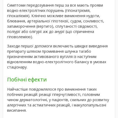
Симптоми передозування перш за все мають прояви
водно-електролітних порушень (гіпонатріємія,
гіпокаліємія). Клінічно можливе виникнення нудоти,
блювання, артеріальної гіпотензії, судом, сонливості,
запаморочення (вертиго), сплутаності свідомості,
поліурії або олігурії аж до анурії (що спричинена
гіповолемією).
Заходи першої допомоги включають швидке виведення
препарату шляхом промивання шлунка та/або
призначенням активованого вугілля із наступним
відновленням водно-електролітного балансу в умовах
стаціонару.
Побічні ефекти
Найчастіше повідомлялося про виникнення таких
побічних реакцій: реакції гіперчутливості, головним
чином дерматологічні, у пацієнтів, схильних до розвитку
алергічних та астматичних реакцій, і макулопапульозні
висипання.