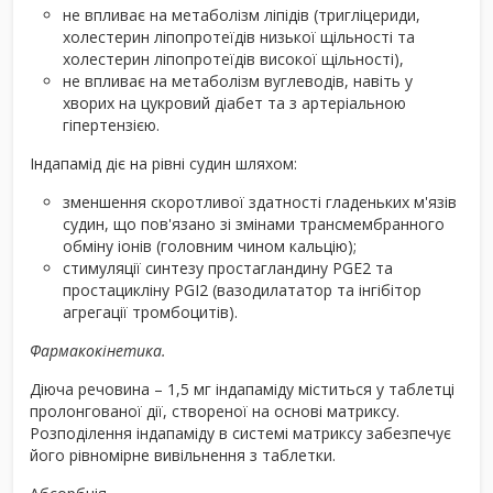
не впливає на метаболізм ліпідів (тригліцериди,
холестерин ліпопротеїдів низької щільності та
холестерин ліпопротеїдів високої щільності),
не впливає на метаболізм вуглеводів, навіть у
хворих на цукровий діабет та з артеріальною
гіпертензією.
Індапамід діє на рівні судин шляхом:
зменшення скоротливої здатності гладеньких м'язів
судин, що пов'язано зі змінами трансмембранного
обміну іонів (головним чином кальцію);
стимуляції синтезу простагландину PGE
2
та
простацикліну PGI
2
(вазодилататор та інгібітор
агрегації тромбоцитів).
Фармакокінетика.
Діюча речовина – 1,5 мг індапаміду міститься у таблетці
пролонгованої дії, створеної на основі матриксу.
Розподілення індапаміду в системі матриксу забезпечує
його рівномірне вивільнення з таблетки.