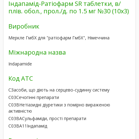
Індапамід-Ратіофарм SR таблетки, в/
плів. обол., прол./д. по 1.5 мг №30 (10х3)
Виробник
Меркле ГмбХ для "ратіофарм ГмбХ", Німеччина
Міжнародна назва
Indapamide
Код АТС
C
Засоби, що діють на серцево-судинну систему
C03
Сечогінні препарати
C03B
Нетіазидні діуретики з помірно вираженою
активністю
C03BA
Сульфаміди, прості препарати
C03BA11
Індапамід