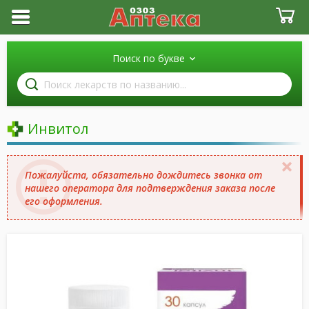
Поиск по букве
Поиск
лекарств
по
названию
Инвитол
Пожалуйста, обязательно дождитесь звонка от
нашего оператора для подтверждения заказа после
его оформления.