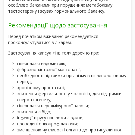
особливо бажаними при порушеннях метаболізму
тестостерону і зсувах гормонального балансу.
Рекомендації щодо застосування
Перед початком вживання рекомендується
проконсультуватися з лікарем.
Застосування капсул «Інвітол» доречно при:
гіперплазія ендометрію;
фіброзно-кістозної мастопатії;
необхідності підтримки організму в післяпологовому
періоді;
хронічному простатиті;
зниження фертильності у чоловіків, для підтримки
сперматогенезу;
гіперплазія передміхурової залози;
зниження лібідо;
інфекції вірусу папіломи людини;
проведені онкопрофілактики;
зменшеною чутливості органів до протипухлинної