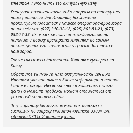
Инвитол
и уточнить его актуальную цену.
Если у вас возникли какие-либо вопросы по товару или
поиску аналогов для
Инвитол
, Вы можете
проконсультироваться у нашего оператора-провизора
по телефонам
(097) 310-32-12, (095) 803-51-21, (073)
092-77-38
. Вы можете получить информацию по
наличию и поиску препарата
Инвитол
по самым
низким ценам, его стоимости и срокам доставки в
Ваш город.
Также мы можем доставить
Инвитол
курьером по
Киеву.
Обратите внимание, что актуальность цены на
Инвитол
указана выше в блоке информации о товаре.
Если же товара
Инвитол
«нет в наличии», то его
цена на момент продажи может отличаться от
указанной на нашем сайте.
Эту страницу Вы можете найти в поисковых
системах по запросу
Инвитол «Аптека 0303»
или
«Аптека 0303» Инвитол купить
.