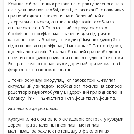
Комплекс біоактивних речовин екстракту зеленого чаю
є актуальним при необхідності детоксикації і є важливим
при необхідності зниження ваги. Зелений чай є
джерелом антиоксидантних поліфенолів, особливо
епігаллокатехін-3-Галата, який за рахунок свого
біохімічного профілю має значення для підтримки
клітинного метаболізму і стимуляції імунних функцій по
відношенню до проліферації і метаплазії. Також відомо,
що епігаллокатехін-3-галлат бажаний при необхідності
позитивного функціонування серцево-судинної системи.
Екстракт зеленого чаю дуже доречний при миоматоз і
фіброзно-кістозної мастопатії.
З точки зору імуномодуляції епігалокатехін-3-галлат
актуальний у випадках необхідності посилення експресії
рецепторів імуноглобуліну Е і доречний при відновленні
балансу Th1- і Th2-підтипів Т-лімфоцитів лімфоцитів.
Екстракт куркуми довгої.
Куркуміни, які є основною складовою екстракту куркуми,
доречні при запаленні, гіперплазії, метаплазії і
малігнізації за рахунок потенціалу в фізіологічних