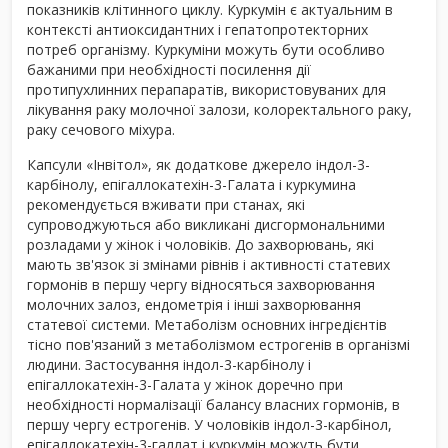
показників клітинного циклу. Куркумін є актуальним в
контексті антиоксидантних і гепатопротекторних
потреб організму. Куркуміни можуть бути особливо
бажаними при необхідності посилення дії
протипухлинних перапаратів, використовуваних для
лікування раку молочної залози, колоректального раку,
раку сечового міхура.
Капсули «Інвітол», як додаткове джерело індол-3-
карбінолу, епігаллокатехін-3-Галата і куркумина
рекомендується вживати при станах, які
супроводжуються або викликані дисгормональними
розладами у жінок і чоловіків. До захворювань, які
мають зв'язок зі змінами рівнів і активності статевих
гормонів в першу чергу відносяться захворювання
молочних залоз, ендометрія і інші захворювання
статевої системи. Метаболізм основних інгредієнтів
тісно пов'язаний з метаболізмом естрогенів в організмі
людини. Застосування індол-3-карбінолу і
епігаллокатехін-3-Галата у жінок доречно при
необхідності нормалізації балансу власних гормонів, в
першу чергу естрогенів. У чоловіків індол-3-карбінол,
епігаллокатехін-3-галлат і куркумін можуть бути