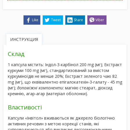
Like
Tweet
Share
Viber
ИНСТРУКЦИЯ
Склад
1 капсула містить
: Індол-3-карбінол 200 mg (мг); Екстракт
куркуми 100 mg (мг), стандартизований за вмістом
куркуміноїдів не менше 20%; Екстракт зеленого чаю 82
mg (мг), що еквівалентно епігалокатехін-3-галату - 45 mg
(мг);
допоміжні компоненти
: магнію стеарат, діоксид
кремнію, агар-агар (матеріал оболонки).
Властивості
Капсули «Інвітол» вживаються як джерело біологічно
активних речовин з метою корекції станів, які
супроводжуються або викликані дисгормональними