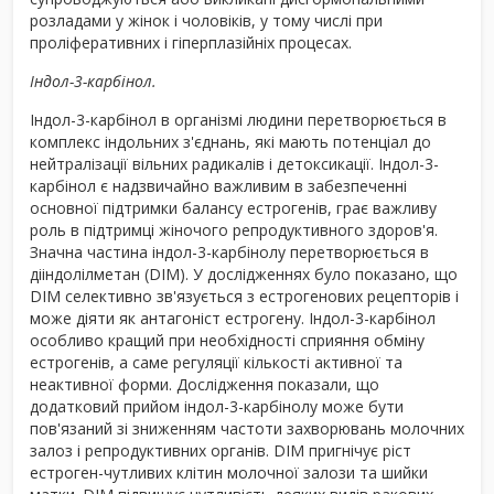
розладами у жінок і чоловіків, у тому числі при
проліферативних і гіперплазійніх процесах.
Індол-3-карбінол.
Індол-3-карбінол в організмі людини перетворюється в
комплекс індольних з'єднань, які мають потенціал до
нейтралізації вільних радикалів і детоксикації. Індол-3-
карбінол є надзвичайно важливим в забезпеченні
основної підтримки балансу естрогенів, грає важливу
роль в підтримці жіночого репродуктивного здоров'я.
Значна частина індол-3-карбінолу перетворюється в
дііндолілметан (DIM). У дослідженнях було показано, що
DIM селективно зв'язується з естрогенових рецепторів і
може діяти як антагоніст естрогену. Індол-3-карбінол
особливо кращий при необхідності сприяння обміну
естрогенів, а саме регуляції кількості активної та
неактивної форми. Дослідження показали, що
додатковий прийом індол-3-карбінолу може бути
пов'язаний зі зниженням частоти захворювань молочних
залоз і репродуктивних органів. DIM пригнічує ріст
естроген-чутливих клітин молочної залози та шийки