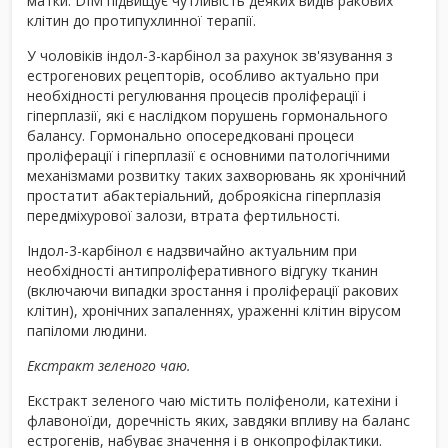
матки. DIM підвищує чутливість деяких видів ракових
клітин до протипухлинної терапії.
У чоловіків індол-3-карбінол за рахунок зв'язування з
естрогенових рецепторів, особливо актуально при
необхідності регулювання процесів проліферації і
гіперплазії, які є наслідком порушень гормонального
балансу. Гормонально опосередковані процеси
проліферації і гіперплазії є основними патологічними
механізмами розвитку таких захворювань як хронічний
простатит абактеріальний, доброякісна гіперплазія
передміхурової залози, втрата фертильності.
Індол-3-карбінол є надзвичайно актуальним при
необхідності антипроліферативного відгуку тканин
(включаючи випадки зростання і проліферації ракових
клітин), хронічних запаленнях, ураженні клітин вірусом
папіломи людини.
Екстракт зеленого чаю.
Екстракт зеленого чаю містить поліфеноли, катехіни і
флавоноїди, доречність яких, завдяки впливу на баланс
естрогенів, набуває значення і в онкопрофілактики.