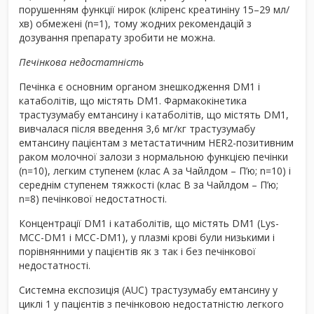
порушенням функції нирок (кліренс креатиніну 15–29 мл/
хв) обмежені (n=1), тому жодних рекомендацій з
дозування препарату зробити не можна.
Печінкова недостатність
Печінка є основним органом знешкодження DM1 і
катаболітів, що містять DM1. Фармакокінетика
трастузумабу емтансину і катаболітів, що містять DM1,
вивчалася після введення 3,6 мг/кг трастузумабу
емтансину пацієнтам з метастатичним HER2-позитивним
раком молочної залози з нормальною функцією печінки
(n=10), легким ступенем (клас A за Чайлдом – П’ю; n=10) і
середнім ступенем тяжкості (клас B за Чайлдом – П’ю;
n=8) печінкової недостатності.
Концентрації DM1 і катаболітів, що містять DM1 (Lys-
MCC-DM1 і MCC-DM1), у плазмі крові були низькими і
порівнянними у пацієнтів як з так і без печінкової
недостатності.
Системна експозиція (AUC) трастузумабу емтансину у
циклі 1 у пацієнтів з печінковою недостатністю легкого