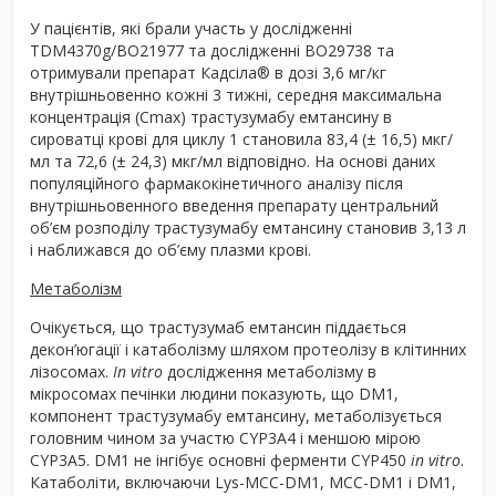
У пацієнтів, які брали участь у дослідженні
TDM4370g/BO21977 та дослідженні BO29738 та
отримували препарат Кадсіла
®
в дозі 3,6 мг/кг
внутрішньовенно кожні 3 тижні, середня максимальна
концентрація (C
max
) трастузумабу емтансину в
сироватці крові для циклу 1 становила 83,4 (± 16,5) мкг/
мл та 72,6 (± 24,3) мкг/мл відповідно. На основі даних
популяційного фармакокінетичного аналізу після
внутрішньовенного введення препарату центральний
об’єм розподілу трастузумабу емтансину становив 3,13 л
і наближався до об’єму плазми крові.
Метаболізм
Очікується, що трастузумаб емтансин піддається
декон’югації і катаболізму шляхом протеолізу в клітинних
лізосомах.
In vitro
дослідження метаболізму в
мікросомах печінки людини показують, що DM1,
компонент трастузумабу емтансину, метаболізується
головним чином за участю CYP3A4 і меншою мірою
CYP3A5. DM1 не інгібує основні ферменти CYP450
in vitro
.
Катаболіти, включаючи Lys-MCC-DM1, MCC-DM1 і DM1,