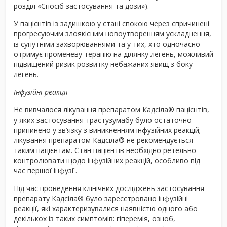
розділ «Спосіб застосування та дози»).
У пацієнтів із задишкою у стані спокою через спричинені
прогресуючим злоякісним новоутворенням ускладнення,
із супутніми захворюваннями та у тих, хто одночасно
отримує променеву терапію на ділянку легень, можливий
підвищений ризик розвитку небажаних явищ з боку
легень.
Інфузійні реакції
Не вивчалося лікування препаратом Кадсіла
®
пацієнтів,
у яких застосування трастузумабу було остаточно
припинено у зв’язку з виникненням інфузійних реакцій;
лікування препаратом Кадсіла
®
не рекомендується
таким пацієнтам. Стан пацієнтів необхідно ретельно
контролювати щодо інфузійних реакцій, особливо під
час першої інфузії.
Під час проведення клінічних досліджень застосування
препарату Кадсіла
®
було зареєстровано інфузійні
реакції, які характеризувалися наявністю одного або
декількох із таких симптомів: гіперемія, озноб,