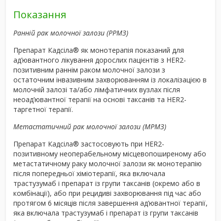
Показання
Ранній рак молочної залози (РРМЗ)
Препарат Кадсіла
®
як монотерапія показаний для
ад’ювантного лікування дорослих пацієнтів з HER2-
позитивним раннім раком молочної залози з
остаточним інвазивним захворюванням із локалізацією в
молочній залозі та/або лімфатичних вузлах після
неоад’ювантної терапії на основі таксанів та HER2-
таргетної терапії.
Метастатичний рак молочної залози (MРМЗ)
Препарат Кадсіла
®
застосовують при HER2-
позитивному неоперабельному місцевопоширеному або
метастатичному раку молочної залози як монотерапію
після попередньої хіміотерапії, яка включала
трастузумаб і препарат із групи таксанів (окремо або в
комбінації), або при рецидиві захворювання під час або
протягом 6 місяців після завершення ад’ювантної терапії,
яка включала трастузумаб і препарат із групи таксанів