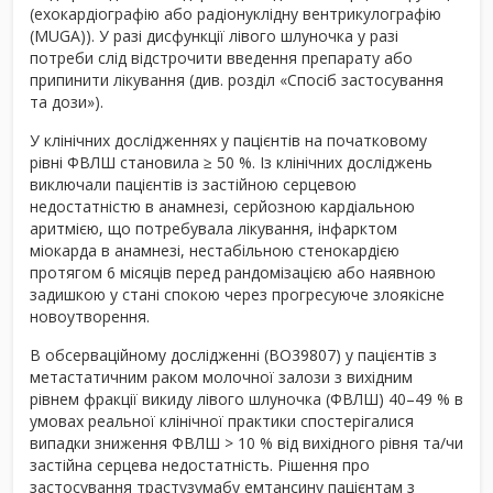
(ехокардіографію або радіонуклідну вентрикулографію
(MUGA)). У разі дисфункції лівого шлуночка у разі
потреби слід відстрочити введення препарату або
припинити лікування (див. розділ «Спосіб застосування
та дози»).
У клінічних дослідженнях у пацієнтів на початковому
рівні ФВЛШ становила ≥ 50 %. Із клінічних досліджень
виключали пацієнтів із застійною серцевою
недостатністю в анамнезі, серйозною кардіальною
аритмією, що потребувала лікування, інфарктом
міокарда в анамнезі, нестабільною стенокардією
протягом 6 місяців перед рандомізацією або наявною
задишкою у стані спокою через прогресуюче злоякісне
новоутворення.
В обсерваційному дослідженні (BO39807) у пацієнтів з
метастатичним раком молочної залози з вихідним
рівнем фракції викиду лівого шлуночка (ФВЛШ) 40–49 % в
умовах реальної клінічної практики спостерігалися
випадки зниження ФВЛШ > 10 % від вихідного рівня та/чи
застійна серцева недостатність. Рішення про
застосування трастузумабу емтансину пацієнтам з