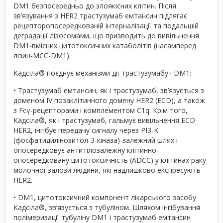
DM1 безпосередньо до злоякісних клітин. Після
зв’язування з HER2 трастузумаб емтансин підлягає
рецепторопосередкованій інтерналізації та подальшій
деградації лізосомами, що призводить до вивільнення
DM1-вмісних цитотоксичних катаболітів (насамперед
лізин-MCC-DM1).
Кадсіла
®
поєднує механізми дії трастузумабу і DM1:
• Трастузумаб емтансин, як і трастузумаб, зв’язується з
доменом IV позаклітинного домену HER2 (ECD), а також
з Fcγ-рецепторами і комплементом C1q. Крім того,
Кадсіла
®
, як і трастузумаб, гальмує вивільнення ECD
HER2, інгібує передачу сигналу через PI3-K
(фосфатидилінозитол-3-кіназа)-залежний шлях і
опосередковує антитілозалежну клітинно-
опосередковану цитотоксичність (ADCC) у клітинах раку
молочної залози людини, які надлишково експресують
HER2.
• DM1, цитотоксичний компонент лікарського засобу
Кадсіла
®
, зв’язується з тубуліном. Шляхом інгібування
полімеризації тубуліну DM1 і трастузумаб емтансин