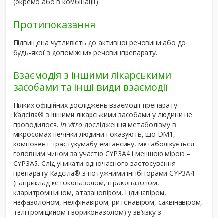
(окремо або в комбінації).
Протипоказання
Підвищена чутливість до активної речовини або до
будь-якої з допоміжних речовинпрепарату.
Взаємодія з іншими лікарськими
засобами та інші види взаємодії
Ніяких офіційних досліджень взаємодії препарату
Кадсіла
®
з іншими лікарськими засобами у людини не
проводилося.
In vitro
дослідження метаболізму в
мікросомах печінки людини показують, що DM1,
компонент трастузумабу емтансину, метаболізується
головним чином за участю CYP3A4 і меншою мірою –
CYP3A5. Слід уникати одночасного застосування
препарату Кадсіла
®
з потужними інгібіторами CYP3A4
(наприклад кетоконазолом, ітраконазолом,
кларитроміцином, атазановіром, індинавіром,
нефазолоном, нелфінавіром, ритонавіром, саквінавіром,
телітроміцином і вориконазолом) у зв’язку з