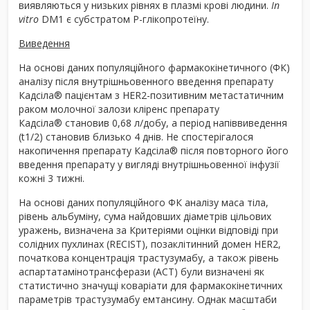
виявляються у низьких рівнях в плазмі крові людини.
In
vitro
DM1 є субстратом Р-глікопротеїну.
Виведення
На основі даних популяційного фармакокінетичного (ФК)
аналізу після внутрішньовенного введення препарату
Кадсіла
®
пацієнтам з HER2-позитивним метастатичним
раком молочної залози кліренс препарату
Кадсіла
®
становив 0,68 л/добу, а період напіввиведення
(t
1/2
) становив близько 4 днів. Не спостерігалося
накопичення препарату Кадсіла
®
після повторного його
введення препарату у вигляді внутрішньовенної інфузії
кожні 3 тижні.
На основі даних популяційного ФК аналізу маса тіла,
рівень альбуміну, сума найдовших діаметрів цільових
уражень, визначена за Критеріями оцінки відповіді при
солідних пухлинах (RECIST), позаклітинний домен HER2,
початкова концентрація трастузумабу, а також рівень
аспартатамінотрансферази (АСТ) були визначені як
статистично значущі коваріати для фармакокінетичних
параметрів трастузумабу емтансину. Однак масштаби