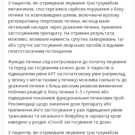
У пацієнтів, які отримували лікування трастузумабом
емтансином, спостерігалися серйозні порушення з боку
печінки та жовчовивідних шляхів, включаючи вузлову
регенеративну гіперплазію печінки, які іноді мали
летальний наслідок через ураження печінки, зумовлені
застосуванням препарату. На отримані результати,
можливо, впливали наявність супутніх захворювань та/
або супутнє застосування лікарських засобів із відомим
гепатотоксичним потенціалом.
Функцію печінки слід контролювати до початку лікування
та перед застосуванням кожної дози. У пацієнтів із
підвищенням рівня АЛТ на початковому рівні (наприклад,
у зв’язку з метастазами у печінку) можлива схильність до
ураження печінки з більш високим ризиком виникнення
побічних реакцій із боку печінки 3–5 ступеня або
підвищення показників функціональних печінкових проб.
Рекомендації щодо зниження дози препарату або
припинення його застосування у разі підвищення рівнів
трансаміназ та загального білірубіну в сироватці крові
наведено у розділі «Спосіб застосування та дози».
У пацієнтів, які отримували лікування трастузумабом