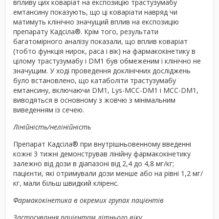
впливу цих коваріат на експозицію трастузумабу
емтансину показують, що ці коваріати навряд чи
матимуть клінічно значущий вплив на експозицію
препарату Кадсіла
®
. Крім того, результати
багатомірного аналізу показали, що вплив коваріат
(тобто функція нирок, раса і вік) на фармакокінетику в
цілому трастузумабу і DM1 був обмеженим і клінічно не
значущим. У ході проведення доклінічних досліджень
було встановлено, що катаболіти трастузумабу
емтансину, включаючи DM1, Lys-MCC-DM1 і MCC-DM1,
виводяться в основному з жовчю з мінімальним
виведенням із сечею.
Лінійність/нелінійність
Препарат Кадсіла
®
при внутрішньовенному введенні
кожні 3 тижні демонстрував лінійну фармакокінетику
залежно від дози в діапазоні від 2,4 до 4,8 мг/кг;
пацієнти, які отримували дози менше або на рівні 1,2 мг/
кг, мали більш швидкий кліренс.
Фармакокінетика в окремих групах пацієнтів
Застосування пацієнтам літнього віку