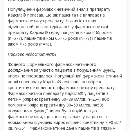
Популяційний фармакокінетичний аналіз препарату
Кадсіла
®
показав, що вік пацієнта не впливає на
фармакокінетику препарату. Ніяких істотних
відмінностей не спостерігалося у фармакокінетиці
препарату Кадсіла
®
серед пацієнтів віком < 65 років
(n=577), пацієнтів віком 65–75 років (n=78) і пацієнтів
віком >75 років (n=16).
Ниркова недостатність
Жодного формального фармакокінетичного
дослідження за участю пацієнтів з порушенням функції
нирок не проводилося. Популяційний фармакокінетичний
аналіз препарату Кадсіла
®
показав, що кліренс
креатиніну не впливає на фармакокінетику препарату.
Фармакокінетика препарату Кадсіла
®
у пацієнтів з
легким (кліренс креатиніну 60–89 мл/хв, n=254) або
помірним (кліренс креатиніну 30–59 мл/хв, n=53)
порушенням функції нирок була подібною до
фармакокінетики, що спостерігалася у пацієнтів з
нормальною функцією нирок (кліренс креатиніну ≥ 90 мл/
хв, n=361). Фармакокінетичні дані у пацієнтів з тяжким