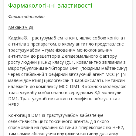
Фармакологічні властивості
Фармакодинаміка.
Механізм дії
Кадсіла
®
, трастузумаб емтансин, являє собою кон’югат
антитіла з препаратом, в якому антитіло представлене
трастузумабом – гуманізованим моноклональним
антитілом до рецепторів 2 епідермального фактору
росту людини (HER2) класу IgG1, ковалентно зв’язаним з
мікротубулярним інгібітором DM1 (похідним майтансину)
через стабільний тіоефірний зв’язуючий агент MCC (4-[N-
малеімідометил] циклогексан-1-карбоксилат). Емтансин
належить до комплексу MCC-DM1. З кожною молекулою
трастузумабу кон’юговано в середньому 3,5 молекули
DM1. Трастузумаб емтансин специфічно зв’язується з
HER2.
Кон’югація DM1 із трастузумабом забезпечує
селективність цитотоксичного агента, дія якого
спрямована на пухлинні клітини з гіперекспресією HER2,
тим самим збільшуючи внутрішньоклітинну доставку