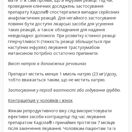
мати ті ж самі прояви, що й інфузійні реакції. Під час
проведення клінічних досліджень застосування
препарату Кадсіла
®
спостерігалися випадки серйозних
анафілактичних реакцій. Для негайного застосування
повинні бути доступні лікарські засоби для усунення
таких реакцій, а також обладнання для надання
невідкладної допомоги. При розвитку істинної реакції
гіперчутливості (тяжкість реакції збільшується при
наступних інфузіях) лікування трастузумабом
емтансином потрібно остаточно припинити.
Вміст натрію в допоміжних речовинах
Препарат містить менше 1 ммоль натрію (23 мг)/дозу,
тобто вважається таким, що не містить натрію.
Застосування у період вагітності або годування груддю.
Контрацепція у чоловіків і жінок
Жінкам репродуктивного віку слід використовувати
ефективні засоби контрацепції під час лікування
препаратом Кадсіла
®
і принаймні протягом 7 місяців
після закінчення лікування. Чоловікам-пацієнтам та їх