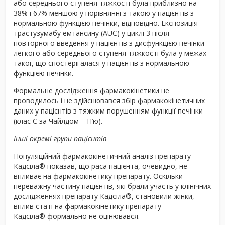
або середнього ступеня тяжкості була приблизно на
38% і 67% меншою у порівнянні з такою у пацієнтів з
нормальною функцією печінки, відповідно. Експозиція
трастузумабу емтансину (AUC) у циклі 3 після
повторного введення у пацієнтів з дисфункцією печінки
легкого або середнього ступеня тяжкості була у межах
такої, що спостерігалася у пацієнтів з нормальною
функцією печінки.
Формальне дослідження фармакокінетики не
проводилось і не здійснювався збір фармакокінетичних
даних у пацієнтів з тяжким порушенням функції печінки
(клас С за Чайлдом – П’ю).
Інші окремі групи пацієнтів
Популяційний фармакокінетичний аналіз препарату
Кадсіла
®
показав, що раса пацієнта, очевидно, не
впливає на фармакокінетику препарату. Оскільки
переважну частину пацієнтів, які брали участь у клінічних
дослідженнях препарату Кадсіла
®
, становили жінки,
вплив статі на фармакокінетику препарату
Кадсіла
®
формально не оцінювався.