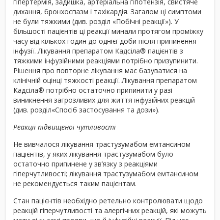
гіпертермія, задишка, артеріальна гіпотензія, свистяче
дихання, бронхоспазм і тахікардія. Загалом ці симптоми
не були тяжкими (див. розділ «Побічні реакції»). У
більшості пацієнтів ці реакції минали протягом проміжку
часу від кількох годин до однієї доби після припинення
інфузії. Лікування препаратом Кадсіла
®
пацієнтів з
тяжкими інфузійними реакціями потрібно призупинити.
Рішення про повторне лікування має базуватися на
клінічній оцінці тяжкості реакції. Лікування препаратом
Кадсіла
®
потрібно остаточно припинити у разі
виникнення загрозливих для життя інфузійних реакцій
(див. розділ«Спосіб застосування та дози»).
Реакції підвищеної чутливості
Не вивчалося лікування трастузумабом емтансином
пацієнтів, у яких лікування трастузумабом було
остаточно припинене у зв’язку з реакціями
гіперчутливості; лікування трастузумабом емтансином
не рекомендується таким пацієнтам.
Стан пацієнтів необхідно ретельно контролювати щодо
реакцій гіперчутливості та алергічних реакцій, які можуть