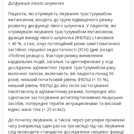
Дисфункція лівого шлуночка
Пацієнти, які отримують лікування трастузумабом
емтансином, входять до групи підвищеного ризику
розвитку дисфункції лівого шлуночка. У пацієнтів, які
отримували лікування трастузумабом емтансином,
фракція викиду лівого шлуночка (ФВЛШ) становила
< 40 %, отже, існує потенційний ризик симптоматичної
застійної серцевої недостатності (ЗСН) (див. розділ
«Побічні реакції»). Фактори ризику виникнення
кардіальних подій, загальні та ідентифіковані у ході
досліджень ад’ювантної терапії трастузумабом раку
молочної залози, включають: вік пацієнта понад 50
років, низький початковий рівень ФВЛШ (< 55 %),
низький рівень ФВЛШ до або після застосування
паклітакселу в ад’ювантному режимі, попереднє або
одночасне застосування антигіпертензивних лікарських
засобів, попередня терапія антрациклінами та високий
індекс маси тіла (> 25 кг/м
2
).
До початку лікування, а також через регулярні проміжки
часу (наприклад один раз на три місяці) під час лікування
слід проводити стандартні дослідження серцевої функції