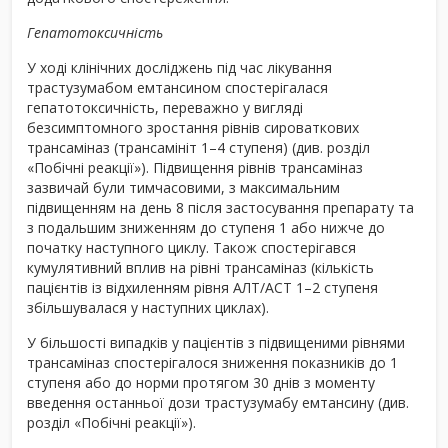
Гепатотоксичність
У ході клінічних досліджень під час лікування
трастузумабом емтансином спостерігалася
гепатотоксичність, переважно у вигляді
безсимптомного зростання рівнів сироваткових
трансаміназ (трансамініт 1–4 ступеня) (див. розділ
«Побічні реакції»). Підвищення рівнів трансаміназ
зазвичай були тимчасовими, з максимальним
підвищенням на день 8 після застосування препарату та
з подальшим зниженням до ступеня 1 або нижче до
початку наступного циклу. Також спостерігався
кумулятивний вплив на рівні трансаміназ (кількість
пацієнтів із відхиленням рівня АЛТ/АСТ 1–2 ступеня
збільшувалася у наступних циклах).
У більшості випадків у пацієнтів з підвищеними рівнями
трансаміназ спостерігалося зниження показників до 1
ступеня або до норми протягом 30 днів з моменту
введення останньої дози трастузумабу емтансину (див.
розділ «Побічні реакції»).