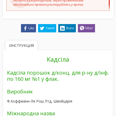
является рецептурным, перед применением
обязательно проконсультируйтесь у врача.
Like
Tweet
Share
Viber
ИНСТРУКЦИЯ
Кадсіла
Кадсіла порошок д/конц. для р-ну д/інф.
по 160 мг №1 у флак.
Виробник
Ф.Хоффманн-Ля Рош Лтд, Швейцарія
Міжнародна назва