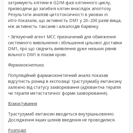
затримують клітини в G2/M-фазі клітинного циклу,
призводячи до загибелі клітин внаслідок апоптозу.
Результати аналізів цитотоксичності в умовах
in
vitro
показали, що активність DM1 у 20–200 разів вища,
ніж активність таксанів і алкалоїдів барвінку.
• Зв’язуючий агент MCC призначений для обмеження
системного вивільнення і збільшення цільової доставки
DM1, про що свідчить виявлення дуже низьких рівнів
вільного DM1 в плазмі крові.
Фармакокінетика.
Популяційний фармакокінетичний аналіз показав
відсутність різниці в експозиції трастузумабу емтансину
залежно від статусу захворювання (ад’ювантна терапія
чи терапія метастатичної форми захворювання).
Всмоктування
Трастузумаб емтансин вводиться внутрішньовенно.
Дослідження інших шляхів введення не проводилися.
Розподіл