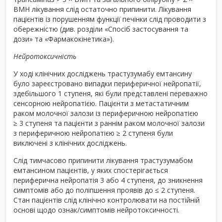
ВМН лікування слід остаточно припинити. Лікування
пацієнтів із порушенням функції печінки слід проводити з
обережністю (див. розділи «Спосіб застосування та
дози» та «Фармакокінетика»).
Нейротоксичність
У ході клінічних досліджень трастузумабу емтансину
було зареєстровано випадки периферичної нейропатії,
здебільшого 1 ступеня, які були представлені переважно
сенсорною нейропатією. Пацієнти з метастатичним
раком молочної залози із периферичною нейропатією
≥ 3 ступеня та пацієнти з раннім раком молочної залози
з периферичною нейропатією ≥ 2 ступеня були
виключені з клінічних досліджень.
Слід тимчасово припинити лікування трастузумабом
емтансином пацієнтів, у яких спостерігається
периферична нейропатія 3 або 4 ступеня, до зникнення
симптомів або до поліпшення проявів до ≤ 2 ступеня.
Стан пацієнтів слід клінічно контролювати на постійній
основі щодо ознак/симптомів нейротоксичності.