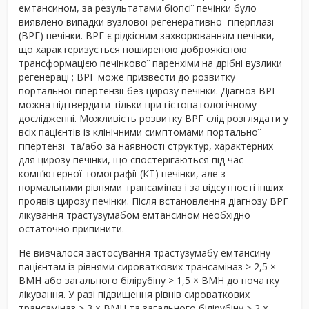
емтансином, за результатами біопсії печінки було
виявлено випадки вузлової регенеративної гіперплазії
(ВРГ) печінки. ВРГ є рідкісним захворюванням печінки,
що характеризується поширеною доброякісною
трансформацією печінкової паренхіми на дрібні вузлики
регенерації; ВРГ може призвести до розвитку
портальної гіпертензії без цирозу печінки. Діагноз ВРГ
можна підтвердити тільки при гістопатологічному
дослідженні. Можливість розвитку ВРГ слід розглядати у
всіх пацієнтів із клінічними симптомами портальної
гіпертензії та/або за наявності структур, характерних
для цирозу печінки, що спостерігаються під час
комп’ютерної томографії (КТ) печінки, але з
нормальними рівнями трансаміназ і за відсутності інших
проявів цирозу печінки. Після встановлення діагнозу ВРГ
лікування трастузумабом емтансином необхідно
остаточно припинити.
Не вивчалося застосування трастузумабу емтансину
пацієнтам із рівнями сироваткових трансаміназ > 2,5 ×
ВМН або загального білірубіну > 1,5 × ВМН до початку
лікування. У разі підвищення рівнів сироваткових
трансаміназ > 3 × ВМН та загального білірубіну > 2 ×