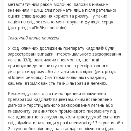
метастатичним раком молочної залози з низьким
значенням ФВЛШ слід приймати лише після ретельної
оцінки співвідношення користі та ризику, і у таких
пацієнтів слід ретельно моніторувати функцію серця
(див. розділ «Побічні реакції»).
Токсичний вплив на легені
У ході клінічних досліджень препарату Кадсіла
®
були
зареєстровані випадки інтерстиціального захворювання
легень (ІЗЛ), включаючи пневмоніти, що іноді
призводили до розвитку гострого респіраторного
дистрес-синдрому або летальних наслідків (див. розділ
«Побічні реакції»). Симптоми включають задишку,
кашель, втомлюваність та інфільтрати в легенях.
Рекомендується остаточно припинити лікування
препаратом Кадсіла
®
пацієнтам, яким встановлено
діагноз інтерстиціального захворювання легень або
пневмоніту, за винятком променевого пневмоніту під
час ад’ювантного лікування, коли трастузумаб емтансин
слід відмінити назавжди у разі пневмоніту ³ 3 ступеня або
2 ступеня без відповіді на стандартне лікування (див.