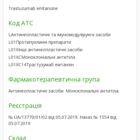
Trastuzumab emtansine
Код АТС
L
Антинеопластичні та імуномодуліруючі засоби
L01
Протипухлинні препарати
L01X
Інші антинеопластичні засоби
L01XC
Моноклоніальні антитіла
L01XC14
Трастузумаб емтанзін
Фармакотерапевтична група
Антинеопластичні засоби. Моноклональні антитіла.
Реєстрація
№ UA/13770/01/02 від 05.07.2019. Наказ № 1554 від
05.07.2019
Склад