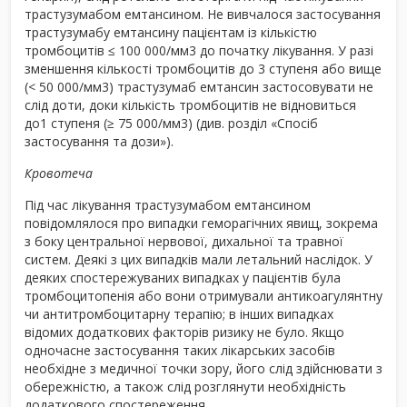
трастузумабом емтансином. Не вивчалося застосування
трастузумабу емтансину пацієнтам із кількістю
тромбоцитів ≤ 100 000/мм
3
до початку лікування. У разі
зменшення кількості тромбоцитів до 3 ступеня або вище
(< 50 000/мм
3
) трастузумаб емтансин застосовувати не
слід доти, доки кількість тромбоцитів не відновиться
до1 ступеня (≥ 75 000/мм
3
) (див. розділ «Спосіб
застосування та дози»).
Кровотеча
Під час лікування трастузумабом емтансином
повідомлялося про випадки геморагічних явищ, зокрема
з боку центральної нервової, дихальної та травної
систем. Деякі з цих випадків мали летальний наслідок. У
деяких спостережуваних випадках у пацієнтів була
тромбоцитопенія або вони отримували антикоагулянтну
чи антитромбоцитарну терапію; в інших випадках
відомих додаткових факторів ризику не було. Якщо
одночасне застосування таких лікарських засобів
необхідне з медичної точки зору, його слід здійснювати з
обережністю, а також слід розглянути необхідність
додаткового спостереження.