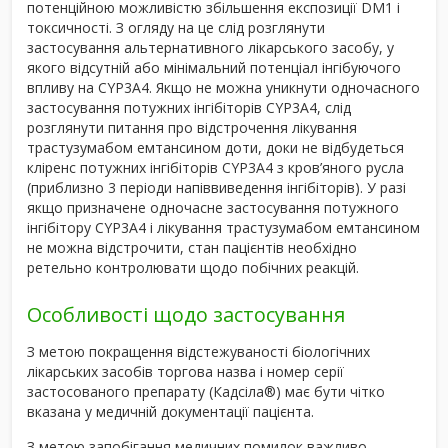
потенційною можливістю збільшення експозиції DM1 і
токсичності. З огляду на це слід розглянути
застосування альтернативного лікарського засобу, у
якого відсутній або мінімальний потенціал інгібуючого
впливу на CYP3A4. Якщо не можна уникнути одночасного
застосування потужних інгібіторів CYP3A4, слід
розглянути питання про відстрочення лікування
трастузумабом емтансином доти, доки не відбудеться
кліренс потужних інгібіторів CYP3A4 з кров’яного русла
(приблизно 3 періоди напіввиведення інгібіторів). У разі
якщо призначене одночасне застосування потужного
інгібітору CYP3A4 і лікування трастузумабом емтансином
не можна відстрочити, стан пацієнтів необхідно
ретельно контролювати щодо побічних реакцій.
Особливості щодо застосування
З метою покращення відстежуваності біологічних
лікарських засобів торгова назва і номер серії
застосованого препарату (Кадсіла
®
) має бути чітко
вказана у медичній документації пацієнта.
З метою запобігання медичних помилок важливо