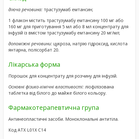
діюча речовина:
трастузумаб емтансин;
1 флакон містить трастузумабу емтансину 100 мг або
160 мг для приготування 5 мл або 8 мл концентрату для
інфузій із вмістом трастузумабу емтансину 20 мг/мл;
допоміжні речовини:
цукроза, натрію гідроксид, кислота
янтарна, полісорбат 20.
Лікарська форма
Порошок для концентрату для розчину для інфузій.
Основні фізико-хімічні властивості:
ліофілізована
таблетка від білого до майже білого кольору.
Фармакотерапевтична група
Антинеопластичні засоби. Моноклональні антитіла.
Код АТХ L01X С14