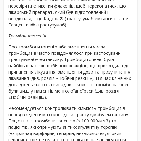
перевірити етикетки флаконів, щоб переконатися, що
лікарський препарат, який був підготовлений і
вводиться, – це Кадсіла
®
(трастузумаб емтансин), а не
Герцептин
®
(трастузумаб).
Тромбоцитопенія
Про тромбоцитопенію або зменшення числа
тромбоцитів часто повідомлялося при застосуванні
трастузумабу емтансину. Тромбоцитопенія була
найбільш частою побічною реакцією, що призводила до
припинення лікування, зменшення дози та призупинення
лікування (див. розділ «Побічні реакції»). Під час клінічних
досліджень частота випадків і тяжкість тромбоцитопенії
були вищі у пацієнтів монголоїдноїраси (див. розділ
«Побічні реакції»).
Рекомендується контролювати кількість тромбоцитів
перед введенням кожної дози трастузумабу емтансину.
Пацієнтів із тромбоцитопенією (≤ 100 000/мм
3
) та
пацієнтів, які отримують антикоагулянтну терапію
(наприклад варфарин, гепарин, низькомолекулярний
гепарин), слід ретельно спостерігати під час лікування