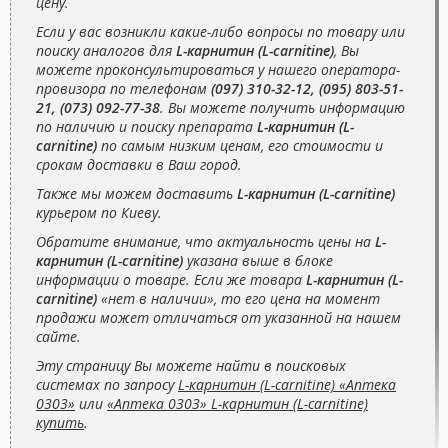
цену.
Если у вас возникли какие-либо вопросы по товару или
поиску аналогов для
L-карнитин (L-carnitine)
, Вы
можете проконсультироваться у нашего оператора-
провизора по телефонам
(097) 310-32-12, (095) 803-51-
21, (073) 092-77-38
. Вы можете получить информацию
по наличию и поиску препарата
L-карнитин (L-
carnitine)
по самым низким ценам, его стоимости и
срокам доставки в Ваш город.
Также мы можем доставить
L-карнитин (L-carnitine)
курьером по Киеву.
Обратите внимание, что актуальность цены на
L-
карнитин (L-carnitine)
указана выше в блоке
информации о товаре. Если же товара
L-карнитин (L-
carnitine)
«нет в наличии», то его цена на момент
продажи может отличаться от указанной на нашем
сайте.
Эту страницу Вы можете найти в поисковых
системах по запросу
L-карнитин (L-carnitine) «Аптека
0303»
или
«Аптека 0303» L-карнитин (L-carnitine)
купить
.