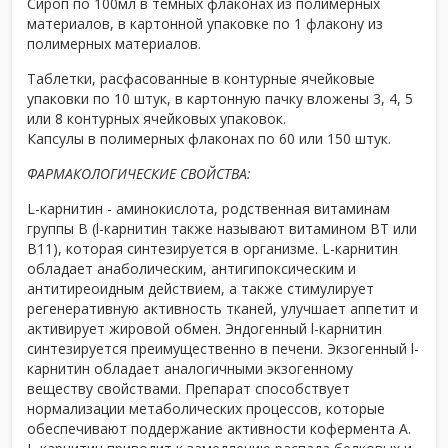
Сироп по 100мл в темных флаконах из полимерных
материалов, в картонной упаковке по 1 флакону из
полимерных материалов.
Таблетки, расфасованные в контурные ячейковые
упаковки по 10 штук, в картонную пачку вложены 3, 4, 5
или 8 контурных ячейковых упаковок.
Капсулы в полимерных флаконах по 60 или 150 штук.
ФАРМАКОЛОГИЧЕСКИЕ СВОЙСТВА:
L-карнитин - аминокислота, родственная витаминам
группы В (l-карнитин также называют витамином BT или
B11), которая синтезируется в организме. L-карнитин
обладает анаболическим, антигипоксическим и
антитиреоидным действием, а также стимулирует
регенеративную активность тканей, улучшает аппетит и
активирует жировой обмен. Эндогенный l-карнитин
синтезируется преимущественно в печени. Экзогенный l-
карнитин обладает аналогичными экзогенному
веществу свойствами. Препарат способствует
нормализации метаболических процессов, которые
обеспечивают поддержание активности кофермента А.