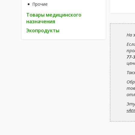
Прочие
Товары медицинского
назначения
Экопродукты
На 
Есл
про
77-
цен
Так
Обр
тов
отл
Эту
«Ап