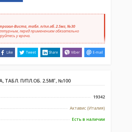
розол-Виста, табл. п/пл.об. 2.5мг, №30
ептурным, перед применением обязательно
руйтесь у врача.
Like
Tweet
Share
Viber
E-mail
 ТАБЛ. П/ПЛ.ОБ. 2.5МГ, №100
19342
Актавис (Италия)
Есть в наличии