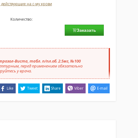
 действующие на с-му крови
Количество:
Заказать
розол-Виста, табл. п/пл.об. 2.5мг, №100
ептурным, перед применением обязательно
руйтесь у врача.
Like
Tweet
Share
Viber
E-mail