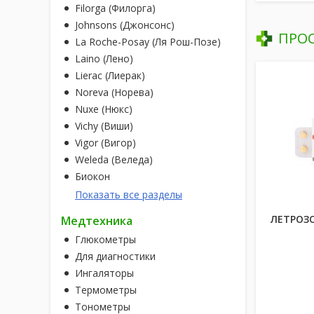
Filorga (Филорга)
Johnsons (Джонсонс)
ПРО
La Roche-Posay (Ля Рош-Позе)
Laino (Лено)
Lierac (Лиерак)
Noreva (Норева)
Nuxe (Нюкс)
Vichy (Виши)
Vigor (Вигор)
Weleda (Веледа)
Биокон
Показать все разделы
ЛЕТРОЗО
Медтехника
Глюкометры
Для диагностики
Ингаляторы
Термометры
Тонометры