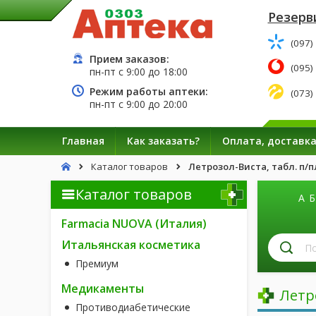
Резерв
(097)
Прием заказов:
(095)
пн-пт с
9:00
до
18:00
Режим работы аптеки:
(073)
пн-пт с
9:00
до
20:00
Главная
Как заказать?
Оплата, доставк
Каталог товаров
Летрозол-Виста, табл. п/пл
Каталог товаров
А
Б
Farmacia NUOVA (Италия)
П
Итальянская косметика
л
Премиум
п
н
Медикаменты
Летр
Противодиабетические