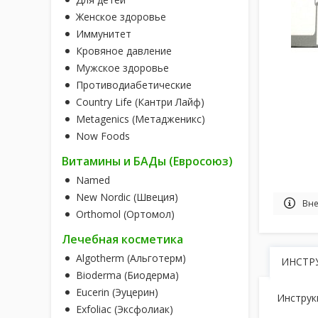
Женское здоровье
Иммунитет
Кровяное давление
Мужское здоровье
Противодиабетические
Country Life (Кантри Лайф)
Metagenics (Метадженикс)
Now Foods
Витамины и БАДы (Евросоюз)
Named
New Nordic (Швеция)
Вне
Orthomol (Ортомол)
Лечебная косметика
Algotherm (Альготерм)
ИНСТР
Bioderma (Биодерма)
Eucerin (Эуцерин)
Инструк
Exfoliac (Эксфолиак)