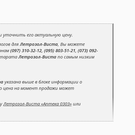
и уточнить его актуальную цену.
логов для
Летрозол-Виста
, Вы можете
фонам
(097) 310-32-12, (095) 803-51-21, (073) 092-
репарата
Летрозол-Виста
по самым низким
та
указана выше в блоке информации о
го цена на момент продажи может
су
Летрозол-Виста «Аптека 0303»
или