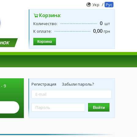
/
Укр
Рус
Корзина:
0
Количество:
шт
0,00
К оплате:
грн
Корзина
ОНОК
Регистрация
Забыли пароль?
 - 9
Войти