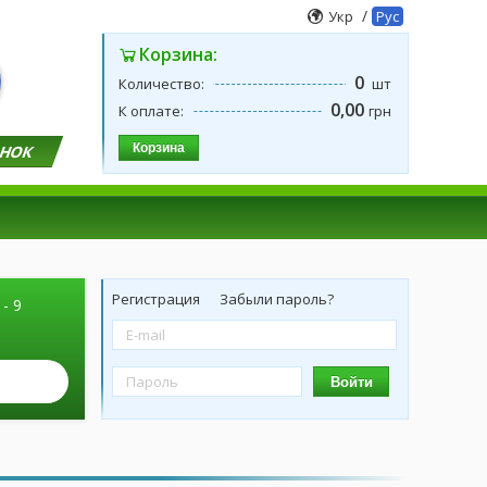
/
Укр
Рус
Корзина:
0
Количество:
шт
0,00
К оплате:
грн
Корзина
ОНОК
Регистрация
Забыли пароль?
 - 9
Войти