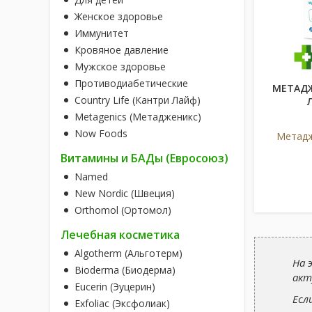
Женское здоровье
Иммунитет
Кровяное давление
Мужское здоровье
Противодиабетические
МЕТАД
Country Life (Кантри Лайф)
Metagenics (Метадженикс)
Now Foods
Метадж
Витамины и БАДы (Евросоюз)
Named
New Nordic (Швеция)
Orthomol (Ортомол)
Лечебная косметика
Algotherm (Альготерм)
На 
Bioderma (Биодерма)
акт
Eucerin (Эуцерин)
Есл
Exfoliac (Эксфолиак)