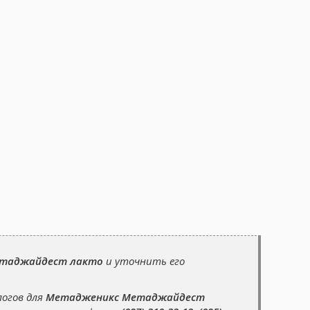
таджайдест лакто
и уточнить его
логов для
Метадженикс Метаджайдест