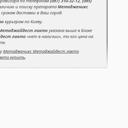
провизора по телефонам
(097) 310-32-12, (095)
аличию и поиску препарата
Метадженикс
срокам доставки в Ваш город.
то
курьером по Киеву.
Метаджайдест лакто
указана выше в блоке
дест лакто
«нет в наличии», то его цена на
те.
су
Метадженикс Метаджайдест лакто
акто купить
.