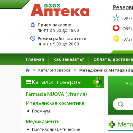
Резерв
(097)
Прием заказов:
(095)
пн-пт с
9:00
до
18:00
Режим работы аптеки:
(073)
пн-пт с
9:00
до
20:00
Главная
Как заказать?
Оплата, доставк
Каталог товаров
Метадженикс Метаджайдес
Каталог товаров
А
Б
Farmacia NUOVA (Италия)
П
Итальянская косметика
л
Премиум
п
н
Медикаменты
Мета
Противодиабетические