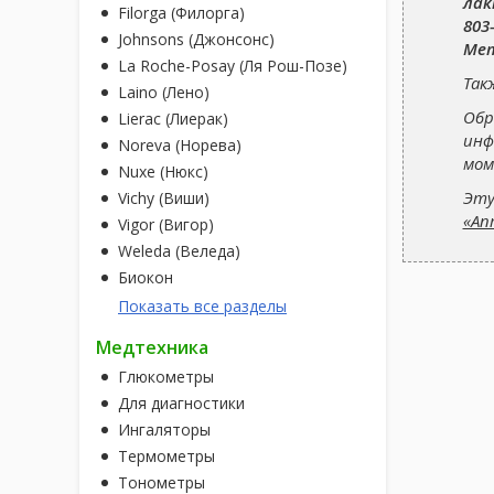
ла
Filorga (Филорга)
803-
Johnsons (Джонсонс)
Ме
La Roche-Posay (Ля Рош-Позе)
Так
Laino (Лено)
Обр
Lierac (Лиерак)
инф
Noreva (Норева)
мом
Nuxe (Нюкс)
Эту
Vichy (Виши)
«Ап
Vigor (Вигор)
Weleda (Веледа)
Биокон
Показать все разделы
Медтехника
Глюкометры
Для диагностики
Ингаляторы
Термометры
Тонометры