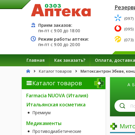
Резерв
(097)
Прием заказов:
(095)
пн-пт с
9:00
до
18:00
Режим работы аптеки:
(073)
пн-пт с
9:00
до
20:00
Главная
Как заказать?
Оплата, доставк
Каталог товаров
Митоксантрон Эбеве, конц. 
Каталог товаров
А
Б
Farmacia NUOVA (Италия)
П
Итальянская косметика
л
Премиум
п
н
Медикаменты
Мито
Противодиабетические