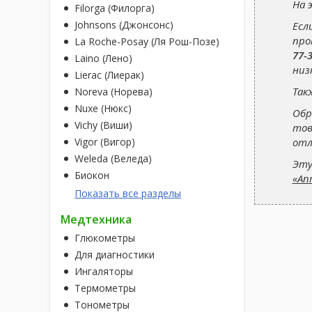
На 
Filorga (Филорга)
Johnsons (Джонсонс)
Есл
про
La Roche-Posay (Ля Рош-Позе)
77-
Laino (Лено)
низ
Lierac (Лиерак)
Так
Noreva (Норева)
Nuxe (Нюкс)
Обр
Vichy (Виши)
тов
отл
Vigor (Вигор)
Weleda (Веледа)
Эту
Биокон
«Ап
Показать все разделы
Медтехника
Глюкометры
Для диагностики
Ингаляторы
Термометры
Тонометры