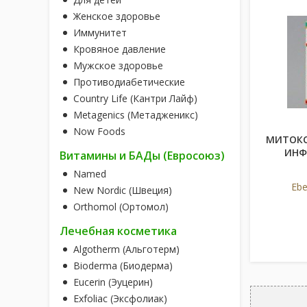
Женское здоровье
Иммунитет
Кровяное давление
Мужское здоровье
Противодиабетические
Country Life (Кантри Лайф)
Metagenics (Метадженикс)
Now Foods
МИТОКС
ИНФ.
Витамины и БАДы (Евросоюз)
Named
Ebe
New Nordic (Швеция)
Orthomol (Ортомол)
Лечебная косметика
Algotherm (Альготерм)
Bioderma (Биодерма)
Eucerin (Эуцерин)
Exfoliac (Эксфолиак)