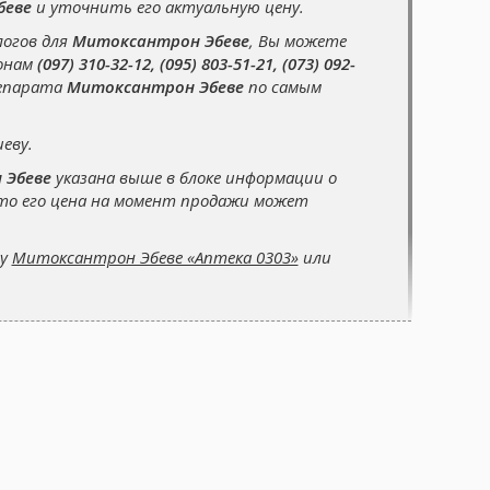
беве
и уточнить его актуальную цену.
логов для
Митоксантрон Эбеве
, Вы можете
фонам
(097) 310-32-12, (095) 803-51-21, (073) 092-
репарата
Митоксантрон Эбеве
по самым
еву.
 Эбеве
указана выше в блоке информации о
 то его цена на момент продажи может
су
Митоксантрон Эбеве «Аптека 0303»
или