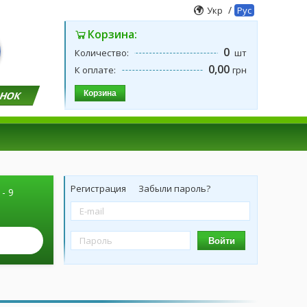
/
Укр
Рус
Корзина:
0
Количество:
шт
0,00
К оплате:
грн
Корзина
ОНОК
Регистрация
Забыли пароль?
 - 9
Войти