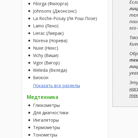
Есл
Filorga (Филорга)
лиц
Johnsons (Джонсонс)
тел
La Roche-Posay (Ля Рош-Позе)
пои
Laino (Лено)
его
Lierac (Лиерак)
Так
Noreva (Норева)
Кие
Nuxe (Нюкс)
Обр
Vichy (Виши)
тек
Vigor (Вигор)
лиц
Weleda (Веледа)
ука
Биокон
Эту
Показать все разделы
нас
тек
Медтехника
Глюкометры
Для диагностики
Ингаляторы
Термометры
Тонометры