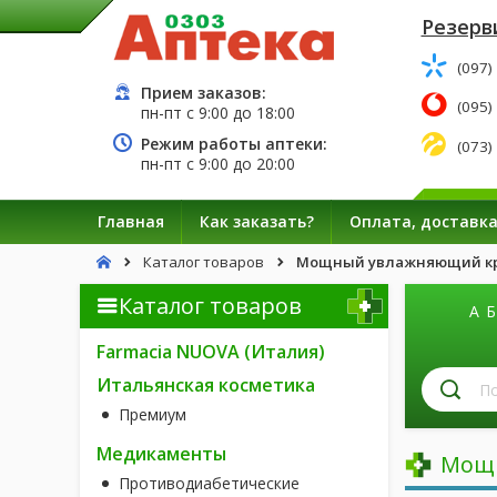
Резерв
(097)
Прием заказов:
(095)
пн-пт с
9:00
до
18:00
Режим работы аптеки:
(073)
пн-пт с
9:00
до
20:00
Главная
Как заказать?
Оплата, доставк
Каталог товаров
Мощный увлажняющий кре
Каталог товаров
А
Б
Farmacia NUOVA (Италия)
П
Итальянская косметика
л
Премиум
п
н
Медикаменты
Мощн
Противодиабетические