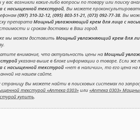
и у вас возникли какие-либо вопросы по товару или поиску ана
а с насыщенной текстурой
, Вы можете проконсультировать
ефонам
(097) 310-32-12, (095) 803-51-21, (073) 092-77-38
. Вы мо
ску препарата
Мощный увлажняющий крем для лица с нас
 стоимости и срокам доставки в Ваш город.
же мы можем доставить
Мощный увлажняющий крем для ли
ву.
атите внимание, что актуальность цены на
Мощный увлажн
стурой
указана выше в блоке информации о товаре. Если же
а с насыщенной текстурой
«нет в наличии», то его цена н
занной на нашем сайте.
 страницу Вы можете найти в поисковых системах по запро
ыщенной текстурой «Аптека 0303»
или
«Аптека 0303» Мощны
стурой купить
.