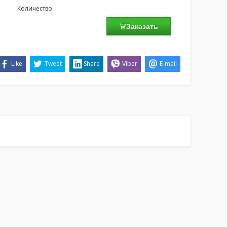
Количество:
Заказать
Like
Tweet
Share
Viber
E-mail