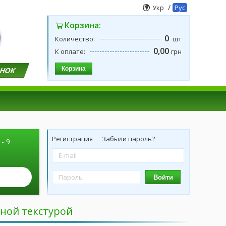
/
Укр
Рус
Корзина:
0
Количество:
шт
0,00
К оплате:
грн
Корзина
ОНОК
Регистрация
Забыли пароль?
 - 9
Войти
ной текстурой