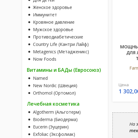
Женское здоровье
Иммунитет
Кровяное давление
Мужское здоровье
Противодиабетические
Country Life (Кантри Лайф)
МОЩНЫ
Metagenics (Метадженикс)
ДЛЯ 
Now Foods
Far
Витамины и БАДы (Евросоюз)
Named
Цена
New Nordic (Швеция)
1 302,0
Orthomol (Ортомол)
Лечебная косметика
Algotherm (Альготерм)
Bioderma (Биодерма)
На 
Eucerin (Эуцерин)
тек
Exfoliac (Эксфолиак)