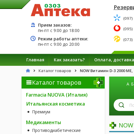
Резерв
(097)
Прием заказов:
(095)
пн-пт с
9:00
до
18:00
Режим работы аптеки:
(073)
пн-пт с
9:00
до
20:00
Главная
Как заказать?
Оплата, доставк
Каталог товаров
NOW Витамин D-3 2000 МЕ,
Каталог товаров
А
Б
Farmacia NUOVA (Италия)
П
Итальянская косметика
л
Премиум
п
н
Медикаменты
NOW 
Противодиабетические