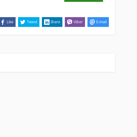
Like
Tweet
Share
Viber
E-mail