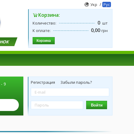
/
Укр
Рус
Корзина:
0
Количество:
шт
0,00
К оплате:
грн
Корзина
ОНОК
Регистрация
Забыли пароль?
 - 9
Войти