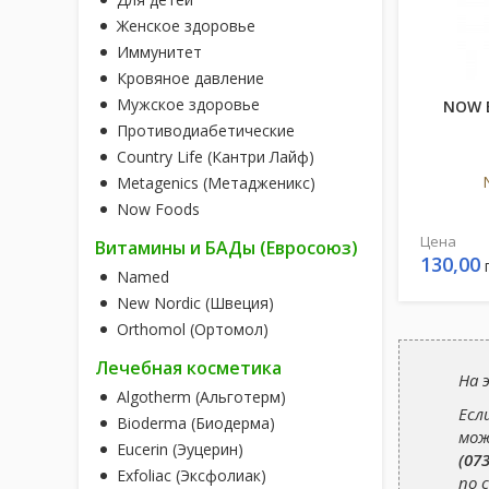
Женское здоровье
Иммунитет
Кровяное давление
Мужское здоровье
NOW 
Противодиабетические
Country Life (Кантри Лайф)
Metagenics (Метадженикс)
Now Foods
Цена
Витамины и БАДы (Евросоюз)
130,00
Named
New Nordic (Швеция)
Orthomol (Ортомол)
Лечебная косметика
На 
Algotherm (Альготерм)
Есл
Bioderma (Биодерма)
мож
Eucerin (Эуцерин)
(073
Exfoliac (Эксфолиак)
по 