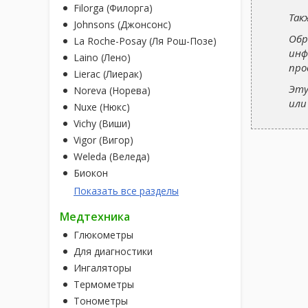
Filorga (Филорга)
Так
Johnsons (Джонсонс)
Обр
La Roche-Posay (Ля Рош-Позе)
инф
Laino (Лено)
про
Lierac (Лиерак)
Эту
Noreva (Норева)
ил
Nuxe (Нюкс)
Vichy (Виши)
Vigor (Вигор)
Weleda (Веледа)
Биокон
Показать все разделы
Медтехника
Глюкометры
Для диагностики
Ингаляторы
Термометры
Тонометры