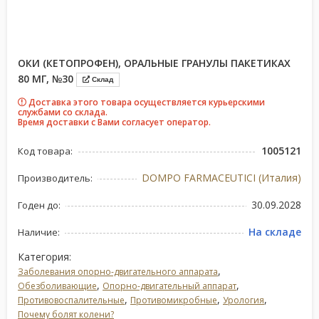
ОКИ (КЕТОПРОФЕН), ОРАЛЬНЫЕ ГРАНУЛЫ ПАКЕТИКАХ
80 МГ, №30
Склад
Доставка этого товара осуществляется курьерскими
службами со склада.
Время доставки с Вами согласует оператор.
1005121
Код товара:
DOMPO FARMACEUTICI (Италия)
Производитель:
30.09.2028
Годен до:
На складе
Наличие:
Категория:
,
Заболевания опорно-двигательного аппарата
,
,
Обезболивающие
Опорно-двигательный аппарат
,
,
,
Противовоспалительные
Противомикробные
Урология
Почему болят колени?