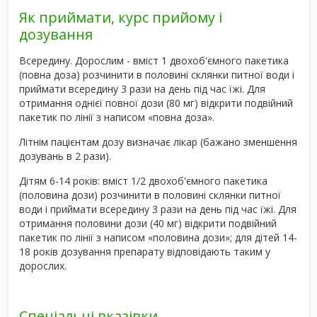
Як приймати, курс прийому і
дозування
Всередину. Дорослим - вміст 1 двохоб'ємного пакетика
(повна доза) розчинити в половині склянки питної води і
приймати всередину 3 рази на день під час їжі. Для
отримання однієї повної дози (80 мг) відкрити подвійний
пакетик по лінії з написом «повна доза».
Літнім пацієнтам дозу визначає лікар (бажано зменшення
дозувань в 2 рази).
Дітям 6-14 років: вміст 1/2 двохоб'ємного пакетика
(половина дози) розчинити в половині склянки питної
води і приймати всередину 3 рази на день під час їжі. Для
отримання половини дози (40 мг) відкрити подвійний
пакетик по лінії з написом «половина дози»; для дітей 14-
18 років дозування препарату відповідають таким у
дорослих.
Спеціальні вказівки