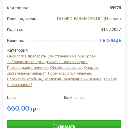
69976
Код товара:
DOMPO FARMACEUTICI (Италия)
Производитель:
31.07.2027
Годен до:
На складе
Наличие:
Категория:
,
Онкология, препараты, действующие на с-му крови
,
Заболевания опорно-двигательного аппарата
,
,
Противодиабетические
Обезболивающие
Опорно-
,
,
двигательный аппарат
Противовоспалительные
,
,
,
Противомикробные
Урология
Желудочно-кишечные
Почему
болят колени?
Цена:
Количество:
660,00
грн
Заказать