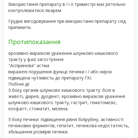
Використання препарату в I і II триместрі має ретельно
контролюватися лікарем.
Грудне вигодовування при використанні препарату слід
припинити.
Протипоказання
ерозивно-виразкові ураження шлунково-кишкового
тракту у фазі загострення
"Аспіринова" астма
виражені порушення функції печінки і / або нирок
підвищена чутливість до препарату ГКІ.
Побічні дії
З боку органів шлунково-кишкового тракту: болі в
животі, діарея, дуоденіт, ерозивно-виразкові ураження
шлунково-кишкового тракту, гастрит, гематомезіс,
езофагіт, стоматит, мелена.
З боку печінки: підвищення рівня білірубіну, активності
печінкових ферментів, гепатит, печінкова недостатність,
збільшення розмірів печінки.