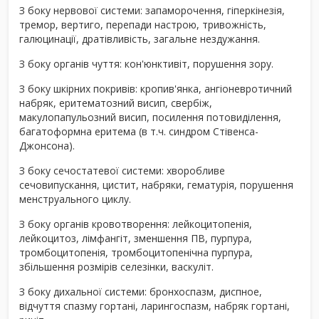
З боку нервової системи: запаморочення, гіперкінезія,
тремор, вертиго, перепади настрою, тривожність,
галюцинації, дратівливість, загальне нездужання.
З боку органів чуття: кон'юнктивіт, порушення зору.
З боку шкірних покривів: кропив'янка, ангіоневротичний
набряк, еритематозний висип, свербіж,
макулопапульозний висип, посилення потовиділення,
багатоформна еритема (в т.ч. синдром Стівенса-
Джонсона).
З боку сечостатевої системи: хворобливе
сечовипускання, цистит, набряки, гематурія, порушення
менструального циклу.
З боку органів кровотворення: лейкоцитопенія,
лейкоцитоз, лімфангіт, зменшення ПВ, пурпура,
тромбоцитопенія, тромбоцитопенічна пурпура,
збільшення розмірів селезінки, васкуліт.
З боку дихальної системи: бронхоспазм, диспное,
відчуття спазму гортані, ларингоспазм, набряк гортані,