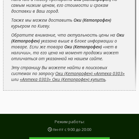
самым низким ценам, его стоимости и срокам
доставки в Ваш город.
Также мы можем доставить
Оки (Кетопрофен)
курьером по Киеву.
Обратите внимание, что актуальность цены на
Оки
(Кетопрофен)
указана выше в блоке информации о
товаре. Если же товара
Оки (Кетопрофен)
«нет в
наличии», то его цена на момент продажи может
отличаться от указанной на нашем сайте.
Эту страницу Вы можете найти в поисковых
системах по запросу
Оки (Кетопрофен) «Аптека 0303»
или
«Аптека 0303» Оки (Кетопрофен) купить
.
Режим работы:
пн-пт с
9:00
до
20:00