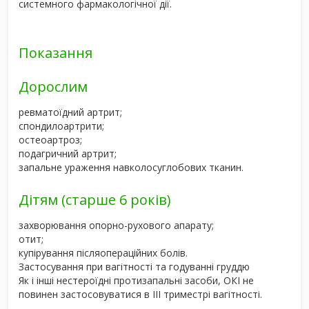
системного фармакологічної дії.
Показання
Дорослим
ревматоїдний артрит;
спондилоартрити;
остеоартроз;
подагричний артрит;
запальне ураження навколосуглобових тканин.
Дітям (старше 6 років)
захворювання опорно-рухового апарату;
отит;
купірування післяопераційних болів.
Застосування при вагітності та годуванні груддю
Як і інші нестероїдні протизапальні засоби, ОКІ не
повинен застосовуватися в III триместрі вагітності.