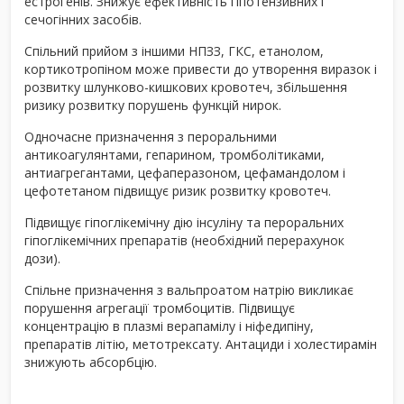
естрогенів. Знижує ефективність гіпотензивних і
сечогінних засобів.
Спільний прийом з іншими НПЗЗ, ГКС, етанолом,
кортикотропіном може привести до утворення виразок і
розвитку шлунково-кишкових кровотеч, збільшення
ризику розвитку порушень функцій нирок.
Одночасне призначення з пероральними
антикоагулянтами, гепарином, тромболітиками,
антиагрегантами, цефаперазоном, цефамандолом і
цефотетаном підвищує ризик розвитку кровотеч.
Підвищує гіпоглікемічну дію інсуліну та пероральних
гіпоглікемічних препаратів (необхідний перерахунок
дози).
Спільне призначення з вальпроатом натрію викликає
порушення агрегації тромбоцитів. Підвищує
концентрацію в плазмі верапамілу і ніфедипіну,
препаратів літію, метотрексату. Антациди і холестирамін
знижують абсорбцію.