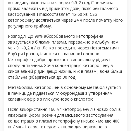
всередину відзначається через 0,5-2 год, її величина
прямо залежить від прийнятої дози; після ректального
застосування Tmaxсоставляет 45-60 хв. CSS
кетопрофену досягається через 24 ч поcле початку його
регулярного прийому.
Розподіл. До 99% абсорбованого кетопрофена
зв'язується з білками плазми, переважно з альбуміном.
Vd - 0,1-0,2 л / кг. Легко проходить через гістогематичні
бар'єри і розподіляється в тканинах і органах.
Кетопрофен добре проникає в синовіальну рідину і
сполучні тканини. Хоча концентрація кетопрофену в
синовіальній рідині дещо нижча, ніж в плазмі, вона більш
стабільна (зберігається до 30 год).
Метаболізм. Кетопрофен в основному метаболізується
в печінці, де піддається глюкуронідації з утворенням
складних ефірів з глюкуроновою кислотою.
Після використання 160 мг кетопрофену лізінових солі в
лікарській формі розчин для місцевого застосування
концентрація в плазмі кетопрофену низька - менше 400
нг / мл - і, отже, є недостатньою для вираженого