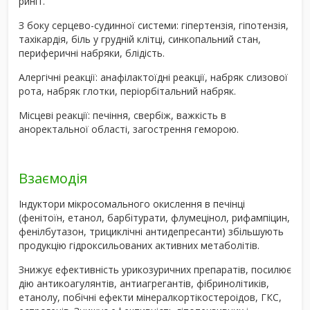
риніт.
З боку серцево-судинної системи: гіпертензія, гіпотензія,
тахікардія, біль у грудній клітці, синкопальний стан,
периферичні набряки, блідість.
Алергічні реакції: анафілактоїдні реакції, набряк слизової
рота, набряк глотки, періорбітальний набряк.
Місцеві реакції: печіння, свербіж, важкість в
аноректальної області, загострення геморою.
Взаємодія
Індуктори мікросомального окислення в печінці
(фенітоїн, етанол, барбітурати, флумецінол, рифампіцин,
фенілбутазон, трициклічні антидепресанти) збільшують
продукцію гідроксильованих активних метаболітів.
Знижує ефективність урикозуричних препаратів, посилює
дію антикоагулянтів, антиагрегантів, фібринолітиків,
етанолу, побічні ефекти мінералкортікостероідов, ГКС,