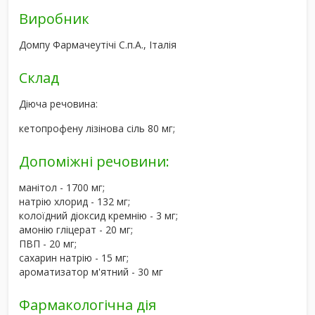
Виробник
Домпу Фармачеутічі С.п.А., Італія
Склад
Діюча речовина:
кетопрофену лізінова сіль 80 мг;
Допоміжні речовини:
манітол - 1700 мг;
натрію хлорид - 132 мг;
колоїдний діоксид кремнію - 3 мг;
амонію гліцерат - 20 мг;
ПВП - 20 мг;
сахарин натрію - 15 мг;
ароматизатор м'ятний - 30 мг
Фармакологічна дія