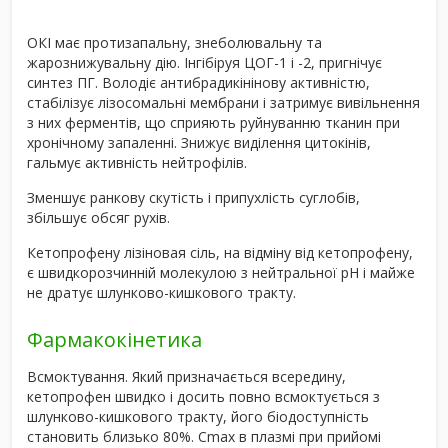
ОКІ має протизапальну, знеболювальну та
жарознижувальну дію. Інгібіруя ЦОГ-1 і -2, пригнічує
синтез ПГ. Володіє антибрадикінінову активністю,
стабілізує лізосомальні мембрани і затримує вивільнення
з них ферментів, що сприяють руйнуванню тканин при
хронічному запаленні. Знижує виділення цитокінів,
гальмує активність нейтрофілів.
Зменшує ранкову скутість і припухлість суглобів,
збільшує обсяг рухів.
Кетопрофену лізіновая сіль, на відміну від кетопрофену,
є швидкорозчинній молекулою з нейтральної рН і майже
не дратує шлунково-кишкового тракту.
Фармакокінетика
Всмоктування. Який призначається всередину,
кетопрофен швидко і досить повно всмоктується з
шлунково-кишкового тракту, його біодоступність
становить близько 80%. Cmax в плазмі при прийомі