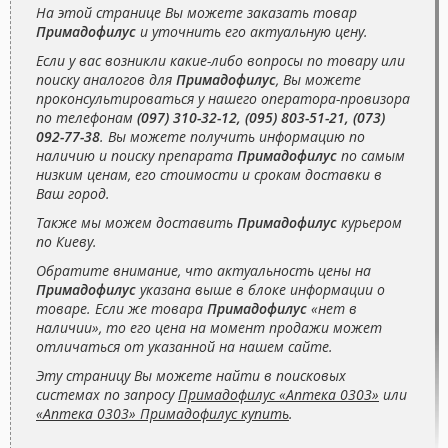
На этой странице Вы можете заказать товар
Примадофилус
и уточнить его актуальную цену.
Если у вас возникли какие-либо вопросы по товару или
поиску аналогов для
Примадофилус
, Вы можете
проконсультироваться у нашего оператора-провизора
по телефонам
(097) 310-32-12, (095) 803-51-21, (073)
092-77-38
. Вы можете получить информацию по
наличию и поиску препарата
Примадофилус
по самым
низким ценам, его стоимости и срокам доставки в
Ваш город.
Также мы можем доставить
Примадофилус
курьером
по Киеву.
Обратите внимание, что актуальность цены на
Примадофилус
указана выше в блоке информации о
товаре. Если же товара
Примадофилус
«нет в
наличии», то его цена на момент продажи может
отличаться от указанной на нашем сайте.
Эту страницу Вы можете найти в поисковых
системах по запросу
Примадофилус «Аптека 0303»
или
«Аптека 0303» Примадофилус купить
.