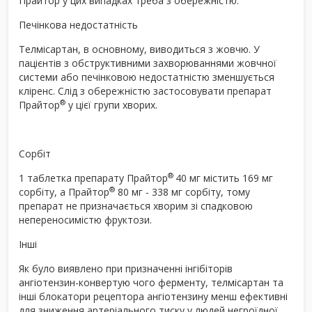
Прайтор у цих випадках треба з обережністю.
Печінкова недостатність
Телмісартан, в основному, виводиться з жовчю. У
пацієнтів з обструктивними захворюваннями жовчної
системи або печінковою недостатністю зменшується
кліренс. Слід з обережністю застосовувати препарат
®
Прайтор
у цієї групи хворих.
Сорбіт
®
1 таблетка препарату Прайтор
40 мг містить 169 мг
®
сорбіту, а Прайтор
80 мг - 338 мг сорбіту, тому
препарат не призначається хворим зі спадковою
непереносимістю фруктози.
Інші
Як було виявлено при призначенні інгібіторів
ангіотензин-конвертую чого ферменту, телмісартан та
інші блокатори рецептора ангіотензину менш ефективні
для зниження артеріального тиску у людей негроїдної