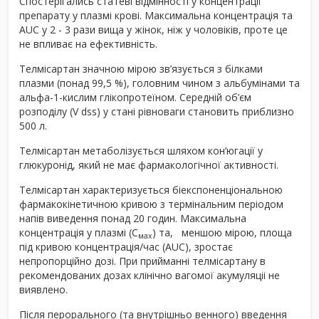
Спостерігались статеві відмінності у концентрації
препарату у плазмі крові. Максимальна концентрація та
АUС у 2 - 3 рази вища у жінок, ніж у чоловіків, проте це
не впливає на ефективність.
Телмісартан значною мірою зв’язується з білками
плазми (понад 99,5 %), головним чином з альбумінами та
альфа-1-кислим глікопротеїном. Середній об’єм
розподілу (V dss) у стані рівноваги становить приблизно
500 л.
Телмісартан метаболізується шляхом кон’югації у
глюкуронід, який не має фармакологічної активності.
Телмісартан характеризується біекспоненціональною
фармакокінетичною кривою з термінальним періодом
напів виведення понад 20 годин. Максимальна
концентрація у плазмі (С
) та, меншою мірою, площа
мах
під кривою концентрація/час (АUС), зростає
непропорційно дозі. При прийманні телмісартану в
рекомендованих дозах клінічно вагомої акумуляціі не
виявлено.
Після перорального (та внутрішньо венного) введення