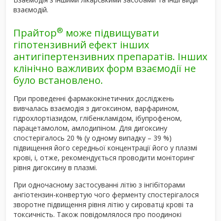
взаємодій.
®
Прайтор
може підвищувати
гіпотензивний ефект інших
антигіпертензивних препаратів. Інших
клінічно важливих форм взаємодії не
було встановлено.
При проведенні фармакокінетичних досліджень
вивчалась взаємодія з дигоксином, варфарином,
гідрохлортіазидом, глібенкламідом, ібупрофеном,
парацетамолом, амлодипіном. Для дигоксину
спостерігалось 20 % (у одному випадку – 39 %)
підвищення його середньої концентрації його у плазмі
крові, і, отже, рекомендується проводити моніторинг
рівня дигоксину в плазмі.
При одночасному застосуванні літію з інгібіторами
ангіотензин-конвертую чого ферменту спостерігалося
зворотне підвищення рівня літію у сироватці крові та
токсичність. Також повідомлялося про поодинокі