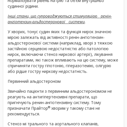
нормалізувати рівень натрію та об’єм внутрішньо
судинної рідини.
Інші стани, що супроводжуються стимуляцією ренін-
ангіотензин-альдостеронової системи
.
У хворих, тонус судин яких та функція нирок значною
мірою залежать від активності ренін-ангіотензин-
альдостеронової системи (наприклад, хворі з тяжкою
застійною серцевою недостатністю або патологією
нирок, включаючи стеноз ниркової артерії), лікування
препаратами, які також впливають на цю систему, може
спричиняти гостру гіпотонію, гіперазотемію, олігурію
або рідше гостру ниркову недостатність.
Первинний альдостеронізм
Звичайно пацієнти з первинним альдостеронізмом не
реагують на антигіпертензивні препарати, що
пригнічують ренин-ангіотензивну систему. Тому
®
призначати Прайтор
хворим у такому стані не
рекомендується.
Стеноз мі трального та аортального клапанів,