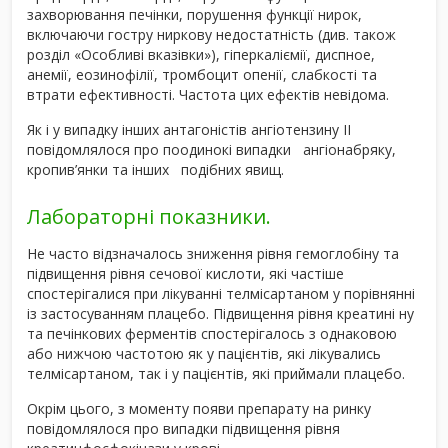
захворювання печінки, порушення функції нирок,
включаючи гостру ниркову недостатність (див. також
розділ «Особливі вказівки»), гіперкаліємії, диспное,
анемії, еозинофілії, тромбоцит опенії, слабкості та
втрати ефективності. Частота цих ефектів невідома.
Як і у випадку інших антагоністів ангіотензину ІІ
повідомлялося про поодинокі випадки ангіонабряку,
кропив’янки та інших подібних явищ.
Лабораторні показники.
Не часто відзначалось зниження рівня гемоглобіну та
підвищення рівня сечової кислоти, які частіше
спостерігалися при лікуванні телмісартаном у порівнянні
із застосуванням плацебо. Підвищення рівня креатині ну
та печінкових ферментів спостерігалось з однаковою
або нижчою частотою як у пацієнтів, які лікувались
телмісартаном, так і у пацієнтів, які приймали плацебо.
Окрім цього, з моменту появи препарату на ринку
повідомлялося про випадки підвищення рівня