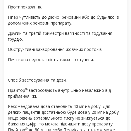
Протипоказання.
Гіпер чутливість до діючої речовини або до будь-якої з
допоміжних речовин препарату.
Другий та третій триместри вагітності та годування
груддю.
Обструктивні захворювання жовчних протоків.
Печінкова недостатність тяжкого ступеня.
Спосіб застосування та дози.
®
Прайтор
застосовують внутрішньо незалежно від
приймання їжі.
Рекомендована доза становить 40 мг на добу. Для
деяких пацієнтів достатньою буде доза у 20 мг на добу.
Якщо рівень артеріального тиску не знижується до
бажаних цифр, то можна підвищити дозу препарату
®
Прайтор
до 80 мг на добу. Телмісартан також може