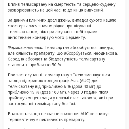
Вплив телмісартану на смертність та серцево-судинну
захворюваність на цей час не до кінця вивчений.
За даними клінічних досліджень, випадки сухого кашлю
спостерігалися значно рідше при лікуванні
телмісартаном, ніж при лікуванні інгібіторами
ангіотензин-конвертую чого ферменту.
Фармакокінетика.
Телмісартан абсорбується швидко,
але кількість препарату, що абсорбується, неоднакова.
Середня абсолютна біодоступність телмісартану
становить приблизно 50 %.
При застосуванні телмісартану з їжею зменшується
площа під кривою концентрація/час (AUC) для
телмісартану від приблизно 6 % (доза 40 мг) до
приблизно 19 % (доза 160 мг). Через 3 години після
прийому концентрація у плазмі стає такою ж, як і при
застосуванні телмісартану без їжі.
Вважається, що незначне зниження AUC не знижує
терапевтичну ефективність препарату.