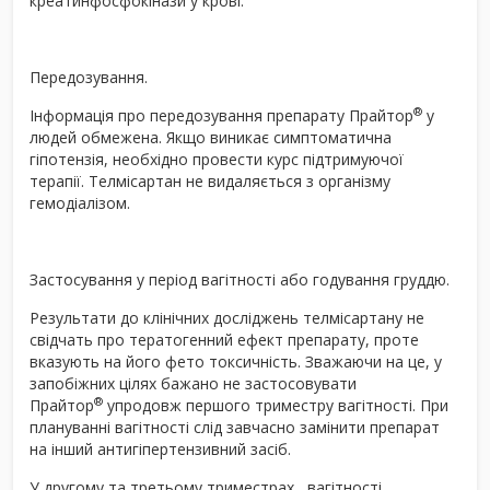
креатинфосфокінази у крові.
Передозування.
®
Інформація про передозування препарату Прайтор
у
людей обмежена. Якщо виникає симптоматична
гіпотензія, необхідно провести курс підтримуючої
терапії. Телмісартан не видаляється з організму
гемодіалізом.
Застосування у період вагітності або годування груддю.
Результати до клінічних досліджень телмісартану не
свідчать про тератогенний ефект препарату, проте
вказують на його фето токсичність. Зважаючи на це, у
запобіжних цілях бажано не застосовувати
®
Прайтор
упродовж першого триместру вагітності. При
плануванні вагітності слід завчасно замінити препарат
на інший антигіпертензивний засіб.
У другому та третьому триместрах вагітності