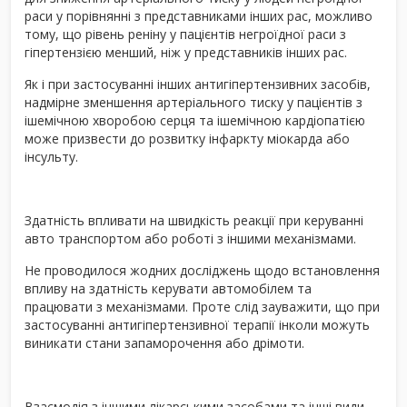
раси у порівнянні з представниками інших рас, можливо
тому, що рівень реніну у пацієнтів негроїдної раси з
гіпертензією менший, ніж у представників інших рас.
Як і при застосуванні інших антигіпертензивних засобів,
надмірне зменшення артеріального тиску у пацієнтів з
ішемічною хворобою серця та ішемічною кардіопатією
може призвести до розвитку інфаркту міокарда або
інсульту.
Здатність впливати на швидкість реакції при керуванні
авто транспортом або роботі з іншими механізмами.
Не проводилося жодних досліджень щодо встановлення
впливу на здатність керувати автомобілем та
працювати з механізмами. Проте слід зауважити, що при
застосуванні антигіпертензивної терапії інколи можуть
виникати стани запаморочення або дрімоти.
Взаємодія з іншими лікарськими засобами та інші види