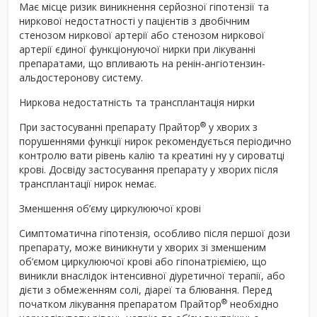
Має місце ризик виникнення серйозної гіпотензії та
ниркової недостатності у пацієнтів з двобічним
стенозом ниркової артерії або стенозом ниркової
артерії єдиної функціонуючої нирки при лікуванні
препаратами, що впливають на ренін-ангіотензин-
альдостеронову систему.
Ниркова недостатність та трансплантація нирки
®
При застосуванні препарату Прайтор
у хворих з
порушеннями функції нирок рекомендується періодично
контролю вати рівень калію та креатині ну у сироватці
крові. Досвіду застосування препарату у хворих після
трансплантації нирок немає.
Зменшення об’єму циркулюючої крові
Симптоматична гіпотензія, особливо після першої дози
препарату, може виникнути у хворих зі зменшеним
об’ємом циркулюючої крові або гіпонатріємією, що
виникли внаслідок інтенсивної діуретичної терапії, або
дієти з обмеженням солі, діареї та блювання. Перед
®
початком лікування препаратом Прайтор
необхідно