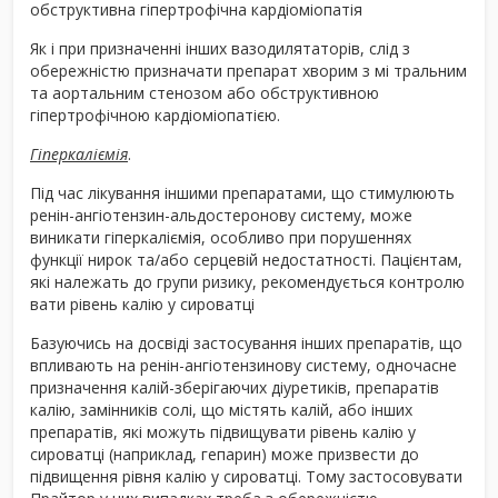
обструктивна гіпертрофічна кардіоміопатія
Як і при призначенні інших вазодилятаторів, слід з
обережністю призначати препарат хворим з мі тральним
та аортальним стенозом або обструктивною
гіпертрофічною кардіоміопатією.
Гіперкаліємія
.
Під час лікування іншими препаратами, що стимулюють
ренін-ангіотензин-альдостеронову систему, може
виникати гіперкаліємія, особливо при порушеннях
функції нирок та/або серцевій недостатності. Пацієнтам,
які належать до групи ризику, рекомендується контролю
вати рівень калію у сироватці
Базуючись на досвіді застосування інших препаратів, що
впливають на ренін-ангіотензинову систему, одночасне
призначення калій-зберігаючих діуретиків, препаратів
калію, замінників солі, що містять калій, або інших
препаратів, які можуть підвищувати рівень калію у
сироватці (наприклад, гепарин) може призвести до
підвищення рівня калію у сироватці. Тому застосовувати