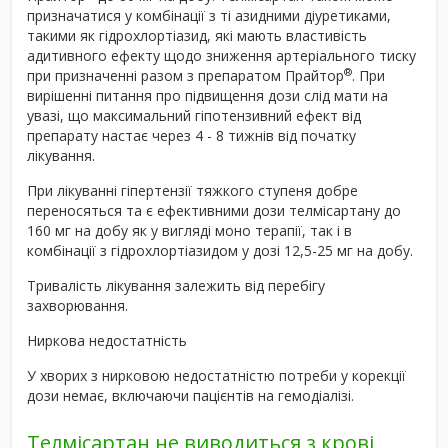
призначатися у комбінації з ті азидними діуретиками,
такими як гідрохлортіазид, які мають властивість
адитивного ефекту щодо зниження артеріального тиску
®
при призначенні разом з препаратом Прайтор
. При
вирішенні питання про підвищення дози слід мати на
увазі, що максимальний гіпотензивний ефект від
препарату настає через 4 - 8 тижнів від початку
лікування.
При лікуванні гіпертензії тяжкого ступеня добре
переносяться та є ефективними дози телмісартану до
160 мг на добу як у вигляді моно терапії, так і в
комбінації з гідрохлортіазидом у дозі 12,5-25 мг на добу.
Тривалість лікування залежить від перебігу
захворювання.
Ниркова недостатність
У хворих з нирковою недостатністю потреби у корекції
дози немає, включаючи пацієнтів на гемодіалізі.
Телмісартан не виводиться з крові