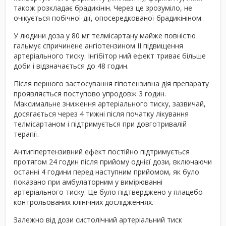
також розкладає брадикінін. Через це зрозуміло, не
очікується побічної дії, опосередкованої брадикініном.
У людини доза у 80 мг телмісартану майже повністю
гальмує спричинене ангіотензином ІІ підвищення
артеріального тиску. Інгібітор ний ефект триває більше
доби і відзначається до 48 годин.
Після першого застосування гіпотензивна дія препарату
проявляється поступово упродовж 3 годин.
Максимальне зниження артеріального тиску, зазвичай,
досягається через 4 тижні після початку лікування
телмісартаном і підтримується при довготривалій
терапії.
Антигіпертензивний ефект постійно підтримується
протягом 24 годин після прийому однієї дози, включаючи
останні 4 години перед наступним прийомом, як було
показано при амбулаторним у вимірюванні
артеріального тиску. Це було підтверджено у плацебо
контрольованих клінічних дослідженнях.
Залежно від дози систолічний артеріальний тиск