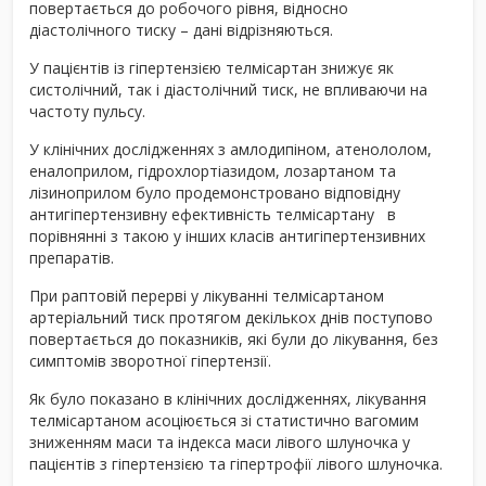
повертається до робочого рівня, відносно
діастолічного тиску – дані відрізняються.
У пацієнтів із гіпертензією телмісартан знижує як
систолічний, так і діастолічний тиск, не впливаючи на
частоту пульсу.
У клінічних дослідженнях з амлодипіном, атенололом,
еналоприлом, гідрохлортіазидом, лозартаном та
лізиноприлом було продемонстровано відповідну
антигіпертензивну ефективність телмісартану в
порівнянні з такою у інших класів антигіпертензивних
препаратів.
При раптовій перерві у лікуванні телмісартаном
артеріальний тиск протягом декількох днів поступово
повертається до показників, які були до лікування, без
симптомів зворотної гіпертензії.
Як було показано в клінічних дослідженнях, лікування
телмісартаном асоціюється зі статистично вагомим
зниженням маси та індекса маси лівого шлуночка у
пацієнтів з гіпертензією та гіпертрофії лівого шлуночка.