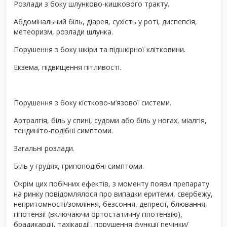
Розлади з боку шлунково-кишкового тракту.
Абдомінальний біль, діарея, сухість у роті, диспепсія,
метеоризм, розлади шлунка.
Порушення з боку шкіри та підшкірної клітковини.
Екзема, підвищення пітливості.
Порушення з боку кістково-м’язової системи.
Артралгія, біль у спині, судоми або біль у ногах, міалгія,
тендиніто-подібні симптоми.
Загальні розлади.
Біль у грудях, грипоподібні симптоми.
Окрім цих побічних ефектів, з моменту появи препарату
на ринку повідомлялося про випадки еритеми, свербежу,
непритомності/зомління, безсоння, депресії, блювання,
гіпотензії (включаючи ортостатичну гіпотензію),
брадикардії, тахікардії, порушення функції печінки/