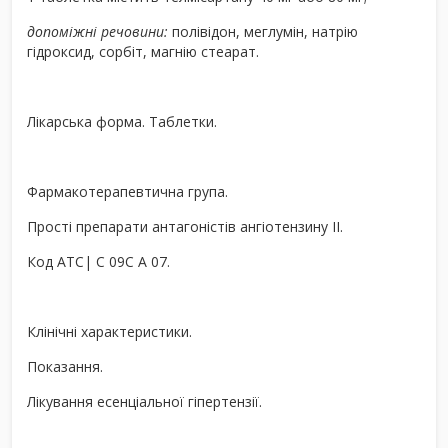
допоміжні речовини:
полівідон, меглумін, натрію
гідроксид, сорбіт, магнію стеарат.
Лікарська форма.
Таблетки.
Фармакотерапевтична група.
Прості препарати антагоністів ангіотензину ІІ.
Код АТС|
С 09С А 07.
Клінічні характеристики.
Показання.
Лікування есенціальної гіпертензії.