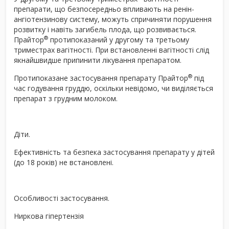
препарати, що безпосередньо впливають на ренін-
ангіотензинову систему, можуть спричиняти порушення
розвитку і навіть загибель плода, що розвивається.
®
Прайтор
протипоказаний у другому та третьому
триместрах вагітності. При встановленні вагітності слід
якнайшвидше припинити лікування препаратом.
®
Протипоказане застосування препарату Прайтор
під
час годування груддю, оскільки невідомо, чи виділяється
препарат з грудним молоком.
Діти.
Ефективність та безпека застосування препарату у дітей
(до 18 років) не встановлені.
Особливості застосування.
Ниркова гіпертензія