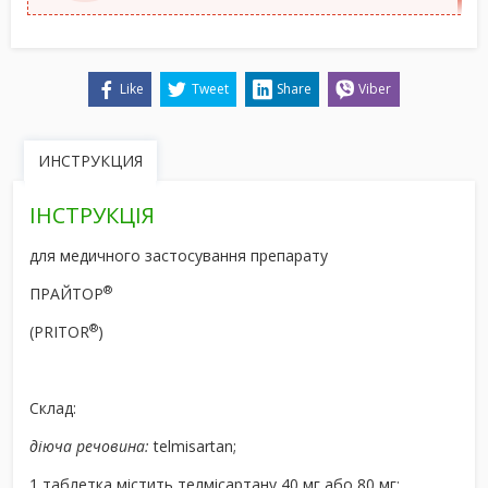
Like
Tweet
Share
Viber
ИНСТРУКЦИЯ
ІНСТРУКЦІЯ
для медичного застосування препарату
®
ПРАЙТОР
®
(PRITOR
)
Склад:
діюча речовина:
telmisartan;
1 таблетка містить телмісартану 40 мг або 80 мг;