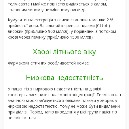
телмісартан майже повністю виділяється з калом,
головним чином у незміненому вигляді.
Кумулятивна екскреція з сечею становить менше 2 %
прийнятої дози. Загальний кліренс із плазми (CLtot )
високий (приблизно 900 мл/хв), у порівнянні з потоком
крові через печінку (приблизно 1500 мл/хв).
Хворі літнього віку
Фармакокінетичних особливостей немає.
Ниркова недостатність
У пацієнтів з нирковою недостатність на діалізі
спостерігалися нижчі плазмові концентрації. Телмісартан
значною мірою зв’язується з білками плазми у хворих з
нирковою недостатністю, тому не може бути видалений
при діалізі. Період напів виведення у цієї групи пацієнтів
не змінюється.