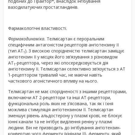
подібних до Прайтор
, внаслідок інгібування
вазодилатуючих простагландинів.
Фармакологічні властивості.
Фармакодинаміка.
Телмісартан є пероральним
специфічним антагоністом рецепторів ангіотензину ІІ
(тип АТ
). З високою спорідненістю телмісартан заміщує
1
ангіотензин ІІ у місцях його зв’язування з різновидом
АТ
-рецептора, через які опосередковується дія
1
ангіотензину ІІ. Телмісартан селективно зв’язується з АТ
1-рецептором тривалий час, не маючи навіть
часткового агоністичного впливу на нього.
Телмісартан не має спорідненості з іншими рецепторами,
включаючи АТ 2-рецептори та інші АТ-рецептори,
функціональна роль яких не з’ясована, так як і їхня
можлива стимуляція ангіотензином ІІ. Телмісартан
зменшує рівень альдостерону у плазмі крові, не блокує
іонні канали та не інгібує виділення реніну у плазмі
людини. Він не призводить до інгібування ангіотензин-
конвертую чого ферменту (кінінази ІІ), ферменту, який