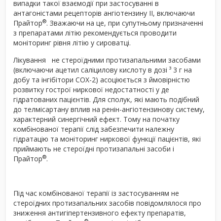
випадки такої взаємодії при застосуванні в
антагоністами рецепторів ангіотензину ІІ, включаючи
®
Прайтор
. Зважаючи на це, при супутньому призначенні
з препаратами літію рекомендується проводити
моніторинг рівня літію у сироватці.
Лікування не стероїдними протизапальними засобами
(включаючи ацетил саліцилову кислоту в дозі ³ 3 г на
добу та інгібітори СОХ-2) асоціюється з ймовірністю
розвитку гострої ниркової недостатності у де
гідратованих пацієнтів. Для сполук, які мають подібний
до телмісартану вплив на ренін-ангіотензинову систему,
характерний синергічний ефект. Тому на початку
комбінованої терапії слід забезпечити належну
гідратацію та моніторинг ниркової функції пацієнтів, які
приймають не стероїдні протизапальні засоби і
®
Прайтор
.
Під час комбінованої терапії із застосуванням не
стероїдних протизапальних засобів повідомлялося про
зниження антигіпертензивного ефекту препаратів,
®