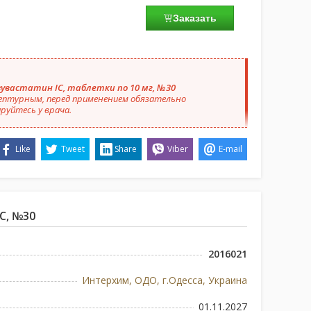
Заказать
зувастатин IC, таблетки по 10 мг, №30
ептурным, перед применением обязательно
руйтесь у врача.
Like
Tweet
Share
Viber
E-mail
C, №30
2016021
Интерхим, ОДО, г.Одесса, Украина
01.11.2027