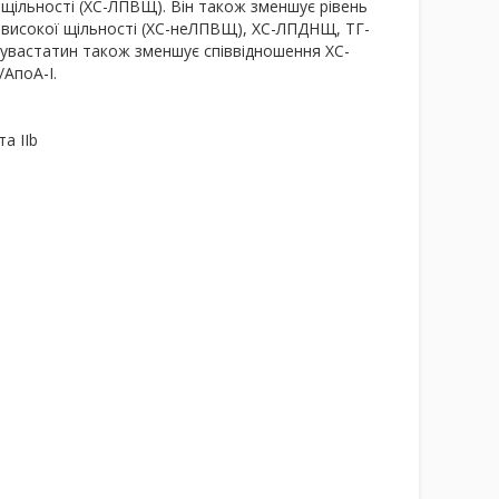
ї щільності (ХС-ЛПВЩ). Він також зменшує рівень
и високої щільності (ХС-неЛПВЩ), ХС-ЛПДНЩ, ТГ-
озувастатин також зменшує співвідношення ХС-
АпоА-І.
а IІb