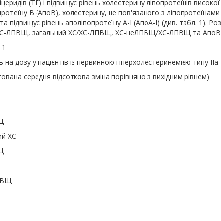
іцеридів (ТГ) і підвищує рівень холестерину ліпопротеїнів високо
ротеїну В (АпоВ), холестерину, не пов'язаного з ліпопротеїнам
 підвищує рівень аполіпопротеїну А-І (АпоА-І) (див. табл. 1). Р
-ЛПВЩ, загальний ХС/ХС-ЛПВЩ, ХС-неЛПВЩ/ХС-ЛПВЩ та АпоВ/
 1
ь на дозу у пацієнтів із первинною гіперхолестеринемією типу IIa т
гована середня відсоткова зміна порівняно з вихідним рівнем)
Щ
ий ХС
Щ
ПВЩ