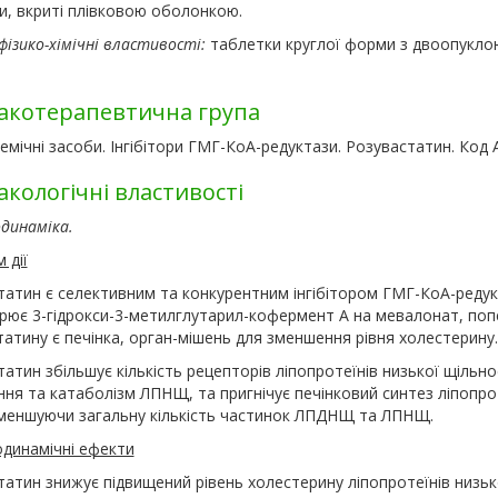
и, вкриті плівковою оболонкою.
фізико-хімічні властивості:
таблетки круглої форми з двоопуклою
.
котерапевтична група
демічні засоби. Інгібітори ГМГ-КоА-редуктази. Розувастатин. Код 
кологічні властивості
динаміка.
 дії
татин є селективним та конкурентним інгібітором ГМГ-КоА-редукт
рює 3-гідрокси-3-метилглутарил-кофермент А на мевалонат, попе
атину є печінка, орган-мішень для зменшення рівня холестерину.
атин збільшує кількість рецепторів ліпопротеїнів низької щільн
ня та катаболізм ЛПНЩ, та пригнічує печінковий синтез ліпопро
меншуючи загальну кількість частинок ЛПДНЩ та ЛПНЩ.
динамічні ефекти
татин знижує підвищений рівень холестерину ліпопротеїнів низьк