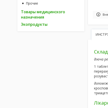
Прочие
Товары медицинского
Вне
назначения
Экопродукты
ИНСТР
Склад
діюча р
1 таблет
перераху
розуваст
допоміж
кроспові
триацети
Лікар