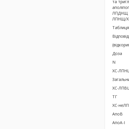
та тригл
аполіпоп
ЛПДНЩ та
ЛПНЩ/ХС
Таблиця
Відповід
(відкори
Доза
N
ХС-ЛПН
Загальн
ХС-ЛПВ
ТГ
ХС-неЛ
АпоВ
АпоА-I