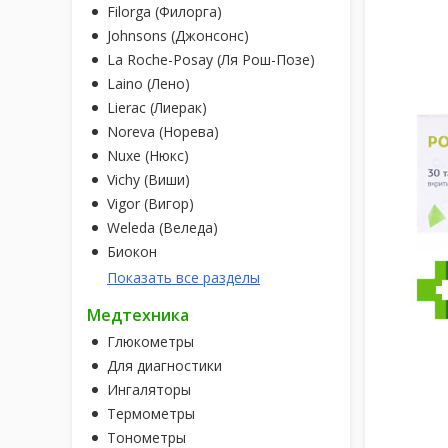
Filorga (Филорга)
Johnsons (Джонсонс)
La Roche-Posay (Ля Рош-Позе)
Laino (Лено)
Lierac (Лиерак)
Noreva (Норева)
Nuxe (Нюкс)
Vichy (Виши)
Vigor (Вигор)
Weleda (Веледа)
Биокон
Показать все разделы
Медтехника
Глюкометры
Для диагностики
Ингаляторы
Термометры
Тонометры