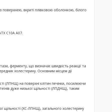
 поверхнею, вкриті плівковою оболонкою, білого
АТХ С10А А07.
ази, ферменту, що визначає швидкість реакції та
редник холестерину. Основним місцем дії
ості (ЛПНЩ) на поверхні клітин печінки, посилюючи
теїнів дуже низької щільності (ЛПДНЩ), таким
ої щільності (ХС-ЛПНЩ), загального холестерину