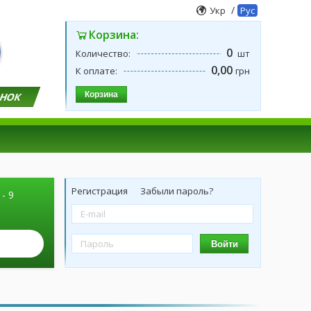
/
Укр
Рус
Корзина:
0
Количество:
шт
0,00
К оплате:
грн
Корзина
ОНОК
Регистрация
Забыли пароль?
 - 9
Войти