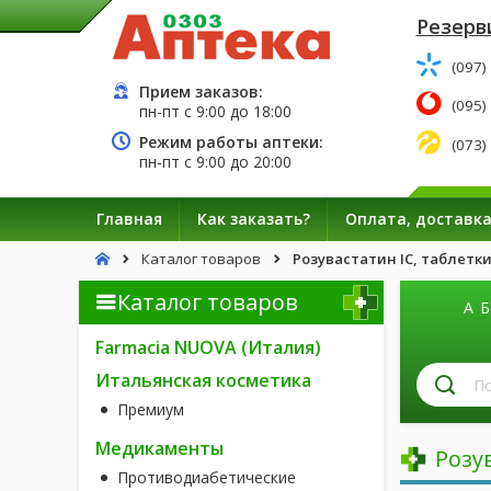
Резерв
(097)
Прием заказов:
(095)
пн-пт с
9:00
до
18:00
Режим работы аптеки:
(073)
пн-пт с
9:00
до
20:00
Главная
Как заказать?
Оплата, доставк
Каталог товаров
Розувастатин IC, таблетки 
Каталог товаров
А
Б
Farmacia NUOVA (Италия)
П
Итальянская косметика
л
Премиум
п
н
Медикаменты
Розу
Противодиабетические