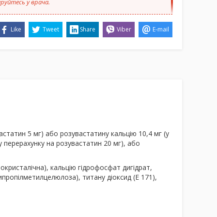
руйтесь у врача.
Like
Tweet
Share
Viber
E-mail
астатин 5 мг) або розувастатину кальцію 10,4 мг (у
у перерахунку на розувастатин 20 мг), або
окристалічна), кальцію гідрофосфат дигідрат,
ипропілметилцелюлоза), титану діоксид (Е 171),