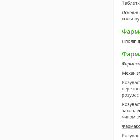
Таблетк
Основні 
кольору
Фарма
Гіполіпі
Фарма
Фармако
Механізм
Розувас
перетво
розуваст
Розуваст
захоплен
чином з
Фармако
Розувас