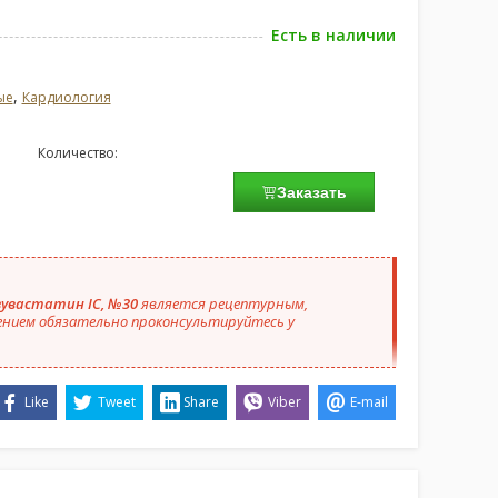
Есть в наличии
,
ые
Кардиология
Количество:
Заказать
зувастатин IC, №30
является рецептурным,
ением обязательно проконсультируйтесь у
Like
Tweet
Share
Viber
E-mail