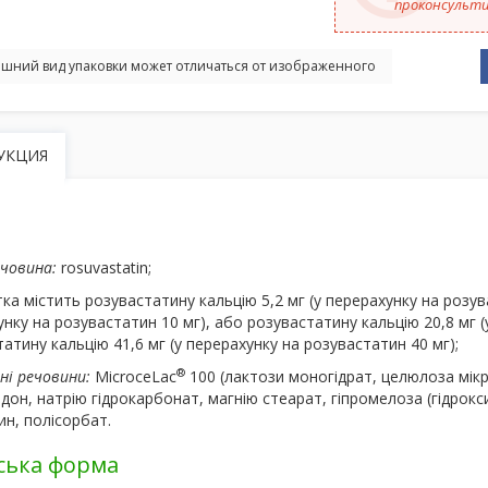
проконсульти
шний вид упаковки может отличаться от изображенного
УКЦИЯ
ечовина:
rosuvastatin;
ка містить розувастатину кальцію 5,2 мг (у перерахунку на розув
нку на розувастатин 10 мг), або розувастатину кальцію 20,8 мг (
атину кальцію 41,6 мг (у перерахунку на розувастатин 40 мг);
®
ні речовини:
MicroceLac
100 (лактози моногідрат, целюлоза мікр
дон, натрію гідрокарбонат, магнію стеарат, гіпромелоза (гідрокс
н, полісорбат.
ська форма