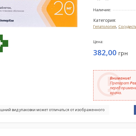
Наличие:
Категория:
,
Гепатология
Сосудист
Цена:
382,00
грн
Внимание!
Препарат
Ро
перед примен
врача.
шний вид упаковки может отличаться от изображенного