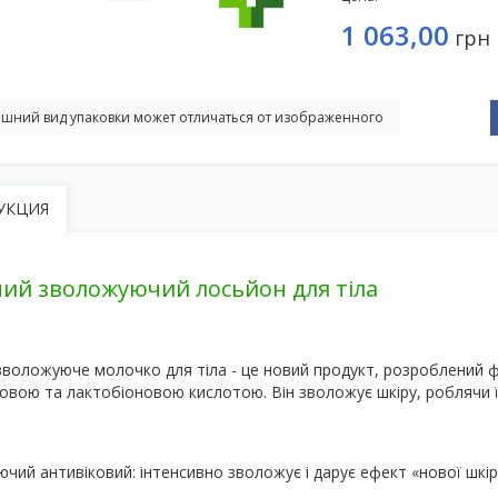
1 063,00
грн
шний вид упаковки может отличаться от изображенного
УКЦИЯ
ий зволожуючий лосьйон для тіла
зволожуюче молочко для тіла
- це новий продукт, розроблений ф
новою та лактобіоновою кислотою
. Він зволожує шкіру, роблячи 
чий антивіковий:
інтенсивно зволожує і дарує ефект «нової шкір