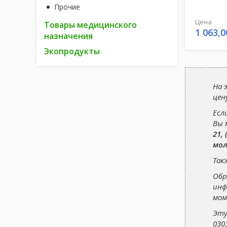
Прочие
Цена
Товары медицинского
1 063,0
назначения
Экопродукты
На 
цен
Есл
Вы 
21, 
мол
Так
Обр
инф
мом
Эту
030