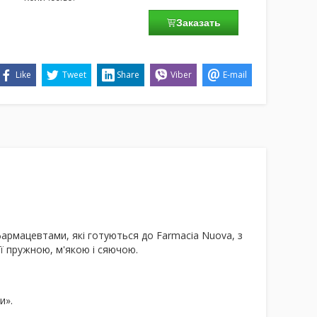
Заказать
Like
Tweet
Share
Viber
E-mail
армацевтами, які готуються до Farmacia Nuova, з
її пружною, м'якою і сяючою.
и».