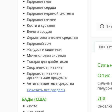
Здоровье глаз
Здоровье сердца
Здоровье нервной системы
Здоровье печени
Кости и суставы
Вне
Вены и сосуды
Дерматологические средства
Здоровый сон
ИНСТР
Желудок и кишечник
Мочеполовая система
Товары для диабетиков
Сильн
Спортивное питание
Здоровое питание и
Опис
органические продукты
Сильне 
Антигельминтные средства
гіалуро
Показать все разделы
Дія
БАДы (США)
Диета
Оновлюю
Для детей