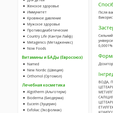
Спосі
Женское здоровье
Иммунитет
Після ва
Використ
Кровяное давление
Мужское здоровье
Засте
Противодиабетические
Сильний
Country Life (Кантри Лайф)
універси
Metagenics (Метадженикс)
0,0001% 
Now Foods
Форм
Витамины и БАДы (Евросоюз)
Дозатор
Named
New Nordic (Швеция)
Інгре
Orthomol (Ортомол)
ВОДА, 
Лечебная косметика
ЦЕТЕАРИ
Algotherm (Альготерм)
МЕТИЛГ
САЛІЦИЛ
Bioderma (Биодерма)
ЦЕТЕАР
Eucerin (Эуцерин)
ЕТИЛГЕ
Exfoliac (Эксфолиак)
КОМПОЗ