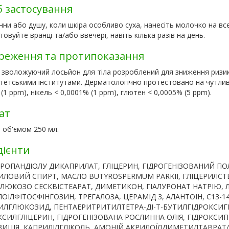
б застосування
нни або душу, коли шкіра особливо суха, нанесіть молочко на вс
овуйте вранці та/або ввечері, навіть кілька разів на день.
реження та протипоказання
 зволожуючий лосьйон для тіла розроблений для
зниження ризик
тетськими інститутами. Дерматологічно протестовано на чутливі
(1 ppm), нікель < 0,0001% (1 ppm), глютен < 0,0005% (5 ppm).
ат
 об'ємом 250 мл.
дієнти
ПРОПАНДІОЛУ ДИКАПРИЛАТ, ГЛІЦЕРИН, ГІДРОГЕНІЗОВАНИЙ ПОЛ
ЛОВИЙ СПИРТ, МАСЛО BUTYROSPERMUM PARKII, ГЛІЦЕРИЛСТЕА
ЛЮКОЗО СЕСКВІСТЕАРАТ, ДИМЕТИКОН, ГІАЛУРОНАТ НАТРІЮ, 
ОІЛФІТОСФІНГОЗИН, ТРЕГАЛОЗА, ЦЕРАМІД 3, АЛАНТОЇН, C13-14
ИЛГЛЮКОЗИД, ПЕНТАЕРИТРИТИЛТЕТРА-ДІ-Т-БУТИЛГІДРОКСИГ
КСИЛГЛІЦЕРИН, ГІДРОГЕНІЗОВАНА РОСЛИННА ОЛІЯ, ГІДРОКСИ
ИЦІЯ, КАПРИЛІЛГЛІКОЛЬ, АМОНІЙ АКРИЛОЇЛДИМЕТИЛТАВРАТ/