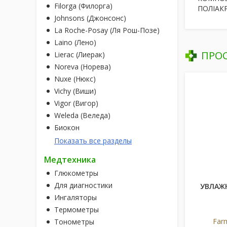
Filorga (Филорга)
ПОЛІАК
Johnsons (Джонсонс)
La Roche-Posay (Ля Рош-Позе)
Laino (Лено)
ПРО
Lierac (Лиерак)
Noreva (Норева)
Nuxe (Нюкс)
Vichy (Виши)
Vigor (Вигор)
Weleda (Веледа)
Биокон
Показать все разделы
Медтехника
Глюкометры
Для диагностики
УВЛАЖ
Ингаляторы
Термометры
Far
Тонометры