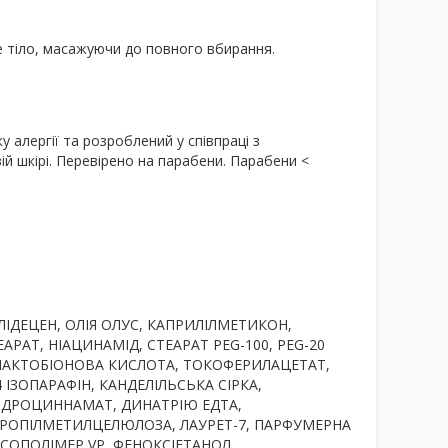
е тіло, масажуючи до повного вбирання.
у алергії
та розроблений у співпраці з
й шкірі.
Перевірено на парабени
. Парабени <
ІДЕЦЕН, ОЛІЯ ОЛУС, КАПРИЛІЛМЕТИКОН,
РАТ, НІАЦИНАМІД, СТЕАРАТ PEG-100, PEG-20
ЛАКТОБІОНОВА КИСЛОТА, ТОКОФЕРИЛАЦЕТАТ,
 ІЗОПАРАФІН, КАНДЕЛІЛЬСЬКА СІРКА,
ІДРОЦИННАМАТ, ДИНАТРІЮ ЕДТА,
ПРОПІЛМЕТИЛЦЕЛЮЛОЗА, ЛАУРЕТ-7, ПАРФУМЕРНА
СОПОЛІМЕР VP, ФЕНОКСІЕТАНОЛ,