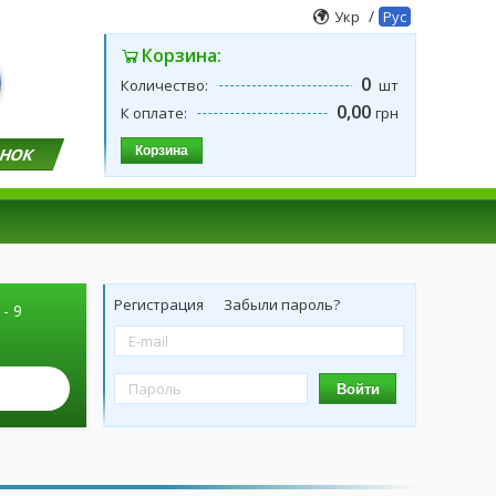
/
Укр
Рус
Корзина:
0
Количество:
шт
0,00
К оплате:
грн
Корзина
ОНОК
Регистрация
Забыли пароль?
 - 9
Войти