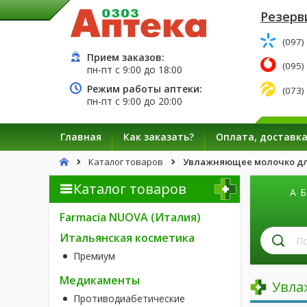
Резерв
(097)
Прием заказов:
(095)
пн-пт с
9:00
до
18:00
Режим работы аптеки:
(073)
пн-пт с
9:00
до
20:00
Главная
Как заказать?
Оплата, доставк
Каталог товаров
Увлажняющее молочко для
Каталог товаров
А
Б
Farmacia NUOVA (Италия)
П
Итальянская косметика
л
Премиум
п
н
Медикаменты
Увла
Противодиабетические