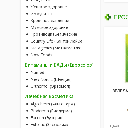
Женское здоровье
Иммунитет
ПРО
Кровяное давление
Мужское здоровье
Противодиабетические
Country Life (Кантри Лайф)
Metagenics (Метадженикс)
Now Foods
Витамины и БАДы (Евросоюз)
Named
New Nordic (Швеция)
Orthomol (Ортомол)
ВЕЛЕДА
Лечебная косметика
Algotherm (Альготерм)
Bioderma (Биодерма)
Eucerin (Эуцерин)
Exfoliac (Эксфолиак)
Цена