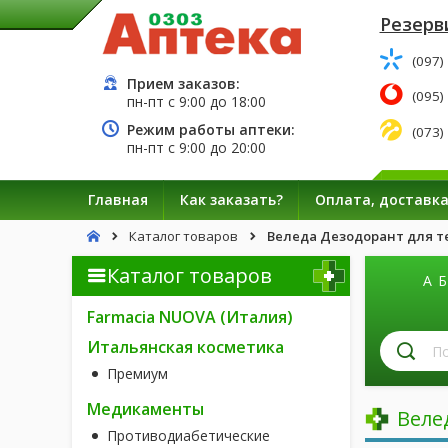
Резерв
(097)
Прием заказов:
(095)
пн-пт с
9:00
до
18:00
Режим работы аптеки:
(073)
пн-пт с
9:00
до
20:00
Главная
Как заказать?
Оплата, доставк
Каталог товаров
Веледа Дезодорант для те
Каталог товаров
А
Б
Farmacia NUOVA (Италия)
П
Итальянская косметика
л
Премиум
п
н
Медикаменты
Веле
Противодиабетические