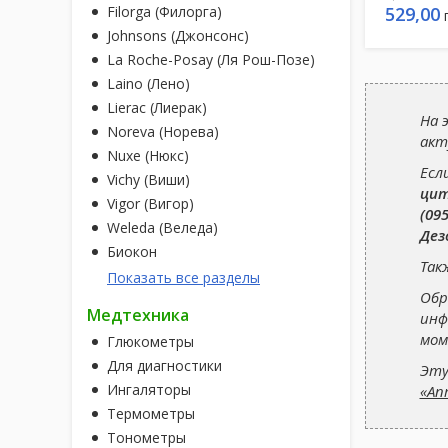
529,00
Filorga (Филорга)
Johnsons (Джонсонс)
La Roche-Posay (Ля Рош-Позе)
Laino (Лено)
Lierac (Лиерак)
На 
Noreva (Норева)
акт
Nuxe (Нюкс)
Есл
Vichy (Виши)
цит
Vigor (Вигор)
(095
Weleda (Веледа)
Дез
Биокон
Так
Показать все разделы
Обр
Медтехника
инф
мом
Глюкометры
Для диагностики
Эту
Ингаляторы
«Ап
Термометры
Тонометры