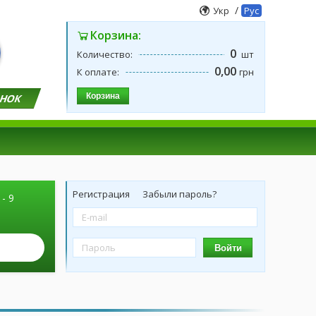
/
Укр
Рус
Корзина:
0
Количество:
шт
0,00
К оплате:
грн
Корзина
ОНОК
Регистрация
Забыли пароль?
 - 9
Войти