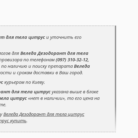
нт для тела цитрус
и уточнить его
логов для
Веледа Дезодорант для тела
-провизора по телефонам
(097) 310-32-12,
 по наличию и поиску препарата
Веледа
ости и срокам доставки в Ваш город.
ус
курьером по Киеву.
рант для тела цитрус
указана выше в блоке
тела цитрус
«нет в наличии», то его цена на
те.
су
Веледа Дезодорант для тела цитрус
трус купить
.