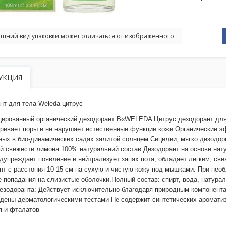
шний вид упаковки может отличаться от изображенного
УКЦИЯ
нт для тела Weleda цитрус
ированный органический дезодорант В«WELEDA Цитрус дезодорант для 
оривает поры и не нарушает естественные функции кожи.Органические э
ых в био-динамических садах залитой солнцем Сицилии, мягко дезодор
й свежести лимона.100% натуральний состав.Дезодорант на основе на
едупреждает появление и нейтрализует запах пота, обладает легким, с
нт с расстония 10-15 см на сухую и чистую кожу под мышками. При нео
е попадания на слизистые оболочки.Полный состав: спирт, вода, нату
езодоранта: Действует исключительно благодаря природным компонент
дены дерматологическими тестами Не содержит синтетических ароматиза
 и фталатов