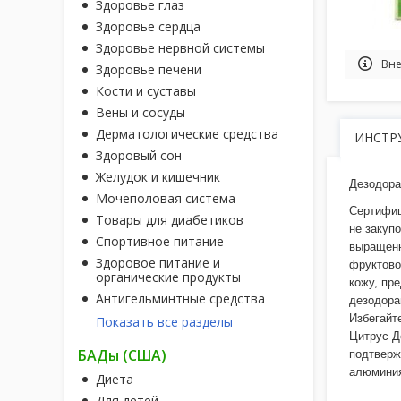
Здоровье глаз
Здоровье сердца
Здоровье нервной системы
Вне
Здоровье печени
Кости и суставы
Вены и сосуды
Дерматологические средства
ИНСТР
Здоровый сон
Желудок и кишечник
Дезодора
Мочеполовая система
Сертифиц
Товары для диабетиков
не закуп
Спортивное питание
выращенн
Здоровое питание и
фруктово
органические продукты
кожу, пр
Антигельминтные средства
дезодора
Избегайт
Показать все разделы
Цитрус Д
БАДы (США)
подтверж
алюминия
Диета
Для детей