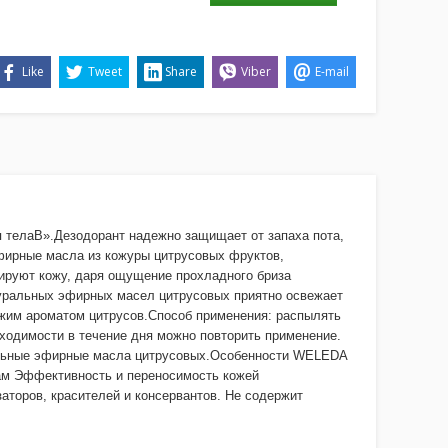
Like
Tweet
Share
Viber
E-mail
телаВ».Дезодорант надежно защищает от запаха пота,
фирные масла из кожуры цитрусовых фруктов,
ируют кожу, даря ощущение прохладного бриза
туральных эфирных масел цитрусовых приятно освежает
вежим ароматом цитрусов.Способ применения: распылять
бходимости в течение дня можно повторить применение.
ральные эфирные масла цитрусовых.Особенности WELEDA
ам Эффективность и переносимость кожей
торов, красителей и консервантов. Не содержит