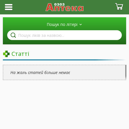
Пошук по літері
Пошук
ліків
за
назвою
Статті
На жаль статей більше немає