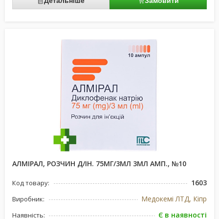
Детальніше
Замовити
АЛМІРАЛ, РОЗЧИН Д/ІН. 75МГ/3МЛ 3МЛ АМП., №10
1603
Код товару:
Медокемі ЛТД, Кіпр
Виробник:
Є в наявності
Наявність: