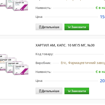
Є в н
Наявність:
15
Ціна:
Детальніше
Замовити
ХАРТИЛ АМ, КАПС. 10 МГ/5 МГ, №30
Код товару:
Виробник:
Є в н
Наявність:
20
Ціна:
Детальніше
Замовити