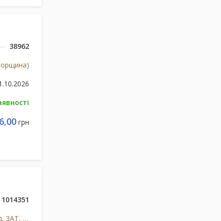
38962
Угорщина)
1.10.2026
аявності
6,00
грн
1014351
Егіс, Фармацевтичний завод, ЗАТ, Угорщина