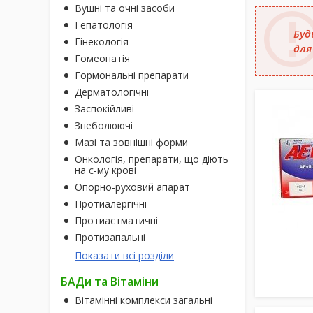
Вушні та очні засоби
Гепатологія
Буд
Гінекологія
для
Гомеопатія
Гормональні препарати
Дерматологічні
Заспокійливі
Знеболюючі
Мазі та зовнішні форми
Онкологія, препарати, що діють
на с-му крові
Опорно-руховий апарат
Протиалергічні
Протиастматичні
Протизапальні
Показати всі розділи
БАДи та Вітаміни
Вітамінні комплекси загальні