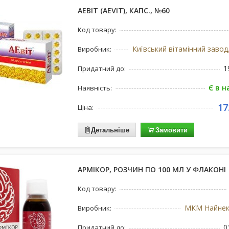
АЕВІТ (AEVIT), КАПС., №60
Код товару:
Виробник:
1
Придатний до:
Є в н
Наявність:
17
Ціна:
Детальніше
Замовити
АРМІКОР, РОЗЧИН ПО 100 МЛ У ФЛАКОНІ
Код товару:
МКМ Найнекс
Виробник:
0
Придатний до: