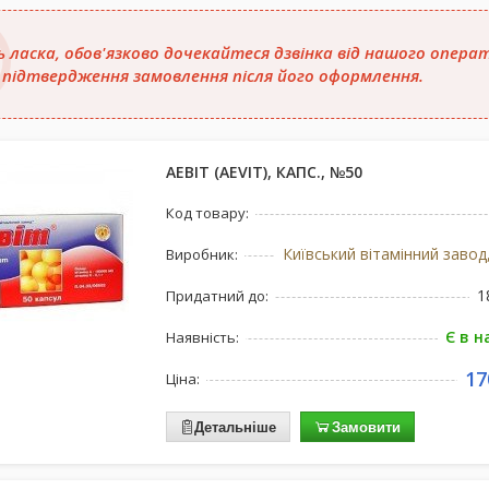
ь ласка, обов'язково дочекайтеся дзвінка від нашого опера
 підтвердження замовлення після його оформлення.
АЕВІТ (AEVIT), КАПС., №50
Код товару:
Виробник:
1
Придатний до:
Є в н
Наявність:
17
Ціна:
Детальніше
Замовити