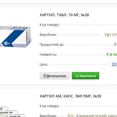
ХАРТИЛ, ТАБЛ. 10 МГ, №28
Код товару:
Egis (
Виробник:
0
Придатний до:
Є в н
Наявність:
32
Ціна:
Детальніше
Замовити
ХАРТИЛ АМ, КАПС. 5МГ/5МГ, №30
Код товару:
Виробник: