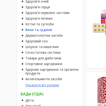
Здоров'я очей
Здоров'я серця
Здоров'я нервової системи
Здоров'я печінки
Кістки та суглоби
Вени та судини
Дерматологічні засоби
Здоровий сон
Шлунок та кишечник
Сечостатева система
Товари для діабетиків
Спортивне харчування
Здорове харчування та органічні
продукти
Антигельмінтні засоби
Показати всі розділи
БАДи (США)
Дієта
Для дітей