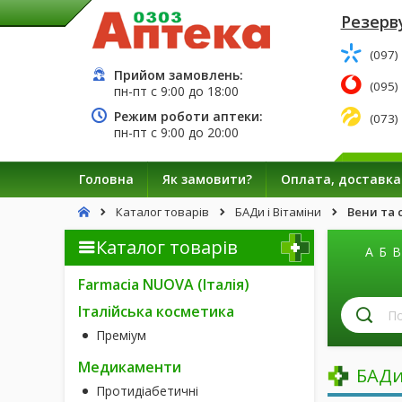
Резерву
(097)
Прийом замовлень:
(095)
пн-пт с
9:00
до
18:00
Режим роботи аптеки:
(073)
пн-пт с
9:00
до
20:00
Головна
Як замовити?
Оплата, доставка
Каталог товарів
БАДи і Вітаміни
Вени та 
Каталог товарів
А
Б
В
Farmacia NUOVA (Італія)
П
Італійська косметика
лі
Преміум
за
н
Медикаменти
БАДи
Протидіабетичні