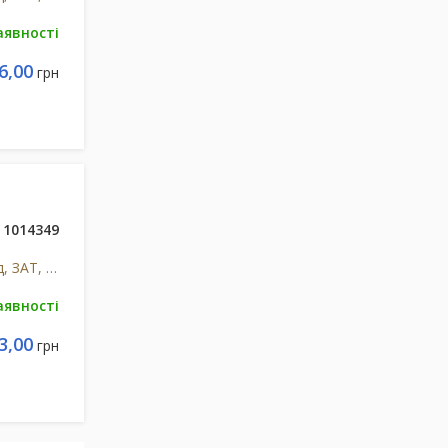
аявності
6,00
грн
1014349
Егіс, Фармацевтичний завод, ЗАТ, Угорщина
аявності
3,00
грн