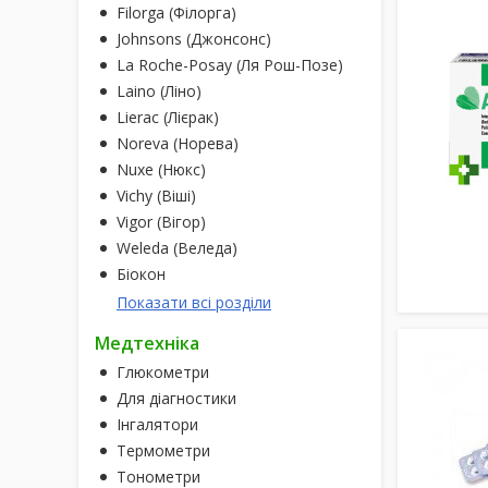
Filorga (Філорга)
Johnsons (Джонсонс)
La Roche-Posay (Ля Рош-Позе)
Laino (Ліно)
Lierac (Лієрак)
Noreva (Норева)
Nuxe (Нюкс)
Vichy (Віші)
Vigor (Вігор)
Weleda (Веледа)
Біокон
Показати всі розділи
Медтехніка
Глюкометри
Для діагностики
Інгалятори
Термометри
Тонометри