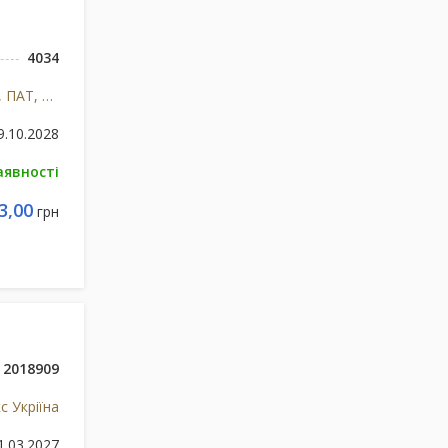
4034
Київський вітамінний завод, ПАТ, м.Київ, Україна
9.10.2028
аявності
3,00
грн
2018909
 Укріїна
1.03.2027