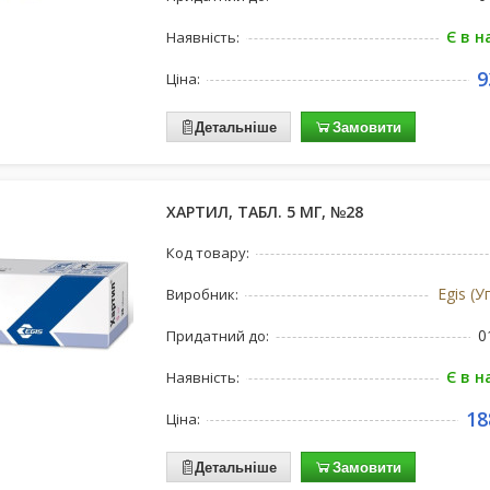
Є в н
Наявність:
9
Ціна:
Детальніше
Замовити
ХАРТИЛ, ТАБЛ. 5 МГ, №28
Код товару:
Egis (
Виробник:
0
Придатний до:
Є в н
Наявність:
18
Ціна:
Детальніше
Замовити