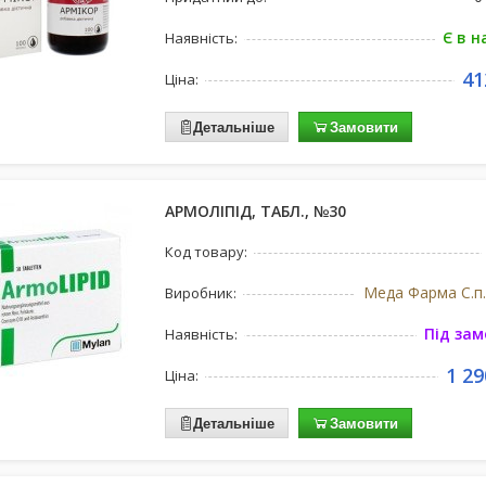
Є в н
Наявність:
41
Ціна:
Детальніше
Замовити
АРМОЛІПІД, ТАБЛ., №30
Код товару:
Меда Фарма С.п.А
Виробник:
Під за
Наявність:
1 29
Ціна:
Детальніше
Замовити