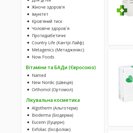
Жіноче здоров'я
Імунітет
Кров'яний тиск
Чоловіче здоров`я
Протидіабетичні
Country Life (Кантрі Лайф)
Metagenics (Метадженікс)
Now Foods
Вітаміни та БАДи (Євросоюз)
Named
New Nordic (Швеція)
Orthomol (Ортомол)
Лікувальна косметика
Algotherm (Альготерм)
Bioderma (Біодерма)
Eucerin (Еуцерін)
Exfoliac (Ексфоліак)