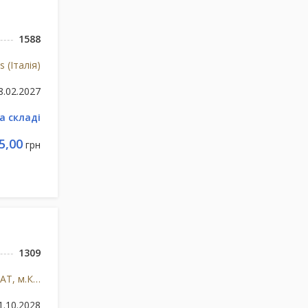
1588
is (Італія)
8.02.2027
а складі
5,00
грн
1309
Борщагівський ХФЗ, НВЦ, ПАТ, м.Київ, Україна
1.10.2028