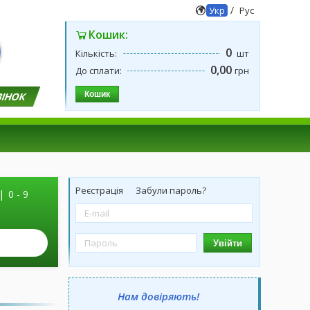
/
Укр
Рус
Кошик:
0
Кількість:
шт
0,00
До сплати:
грн
Кошик
ВІНОК
Реєстрація
Забули пароль?
|
0 - 9
Увійти
Нам довіряють!