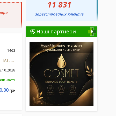
11 831
тора
зареєстрованих клієнтів
Наші партнери
Новий Інтернет-магазин
лікувальної косметики
1463
Київський вітамінний завод, ПАТ, м.Київ, Україна
8.10.2028
аявності
0,00
грн