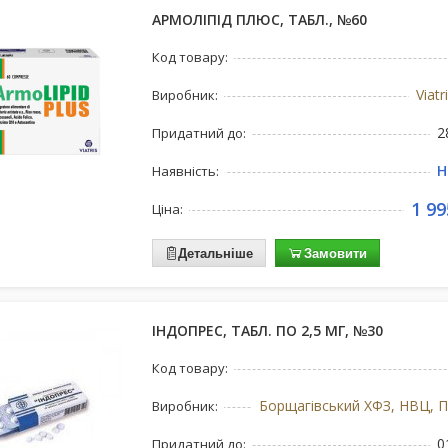
АРМОЛІПІД ПЛЮС, ТАБЛ., №60
Код товару:
Viatr
Виробник:
2
Придатний до:
Н
Наявність:
1 99
Ціна:
Детальніше
Замовити
ІНДОПРЕС, ТАБЛ. ПО 2,5 МГ, №30
Код товару:
Виробник:
0
Придатний до: