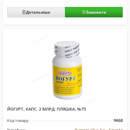
Детальніше
Замовити
ЙОГУРТ, КАПС. 2 МЛРД. ПЛЯШКА, №75
9668
Код товару:
Фармасайнс Інк., Канада