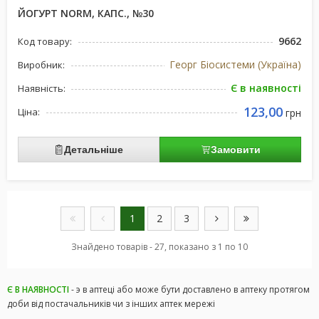
ЙОГУРТ NORM, КАПС., №30
9662
Код товару:
Георг Біосистеми (Україна)
Виробник:
Є в наявності
Наявність:
123,00
Ціна:
грн
Детальніше
Замовити
1
2
3
Знайдено товарів - 27, показано з 1 по 10
Є В НАЯВНОСТІ
- э в аптеці або може бути доставлено в аптеку протягом
доби від постачальників чи з інших аптек мережі