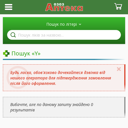
Пошук по літері
Пошук
ліків
за
назвою
Пошук «Y»
Будь ласка, обов'язково дочекайтеся дзвінка від
нашого оператора для підтвердження замовлення
після його оформлення.
Вибачте, але по даному запиту знайдено 0
результатів