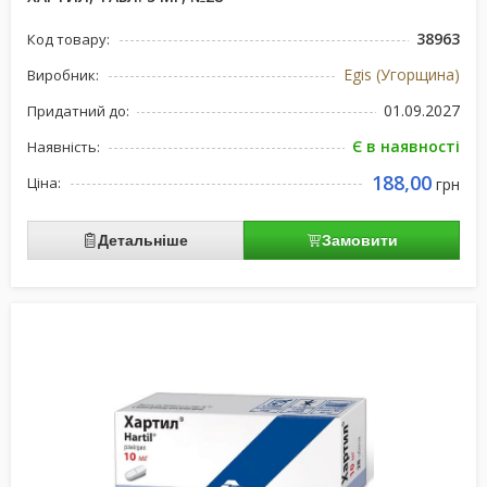
38963
Код товару:
Egis (Угорщина)
Виробник:
01.09.2027
Придатний до:
Є в наявності
Наявність:
188,00
Ціна:
грн
Детальніше
Замовити