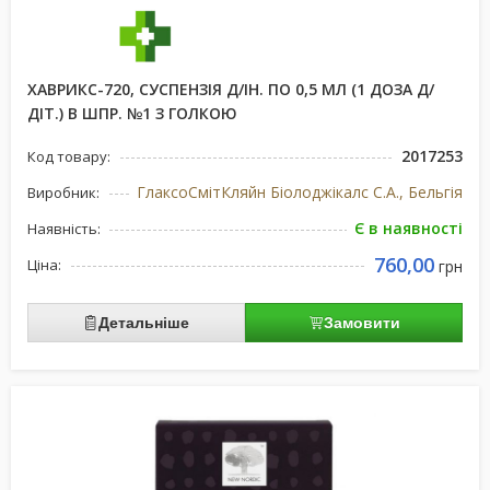
ХАВРИКС-720, СУСПЕНЗІЯ Д/ІН. ПО 0,5 МЛ (1 ДОЗА Д/
ДІТ.) В ШПР. №1 З ГОЛКОЮ
2017253
Код товару:
ГлаксоСмітКляйн Біолоджікалс С.А., Бельгія
Виробник:
Є в наявності
Наявність:
760,00
Ціна:
грн
Детальніше
Замовити