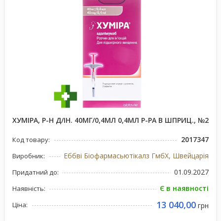
ХУМІРА, Р-Н Д/ІН. 40МГ/0,4МЛ 0,4МЛ Р-РА В ШПРИЦ., №2
2017347
Код товару:
Еббві Біофармасьютікалз ГмбХ, Швейцарія
Виробник:
01.09.2027
Придатний до:
Є в наявності
Наявність:
13 040,00
Ціна:
грн