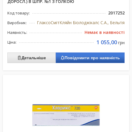
ДОРОСЛ.) В ШПР. №1 З ГОЛКОЮ
2017252
Код товару:
ГлаксоСмітКляйн Біолоджікалс С.А., Бельгія
Виробник:
Немає в наявності
Наявність:
1 055,00
Ціна:
грн
Детальніше
Повідомити про наявність