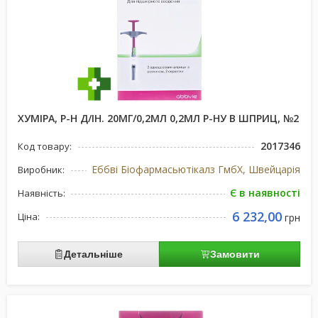
ХУМІРА, Р-Н Д/ІН. 20МГ/0,2МЛ 0,2МЛ Р-НУ В ШПРИЦ, №2
2017346
Код товару:
Еббві Біофармасьютікалз ГмбХ, Швейцарія
Виробник:
Є в наявності
Наявність:
6 232,00
Ціна:
грн
Детальніше
Замовити