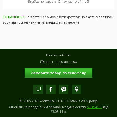
Знайдено товарів - 5, показано з 1 по 5
Є В НАЯВНОСТІ
- э в аптеці або може бути доставлено в аптеку протягом
доби від постачальників чи з інших аптек мережі
Режим роботи:
пн-пт с
9:00
до
20:00
Замовити товар по телефону
© 2005-2026 «Аптека 0303» - З Вами з 2005 року!
Ліцензія на роздрібний продаж медикаментів
АE 194150
від
23.05.14 р.