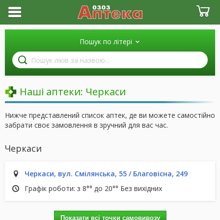
Пошук по літері
Пошук
ліків
за
назвою
Наші аптеки:
Черкаси
Нижче представлений список аптек, де ви можете самостійно
забрати своє замовлення в зручний для вас час.
Черкаси
Черкаси, вул. Смілянська, 55 / Благовісна, 249
Графік роботи: з 8°° до 20°° Без вихідних
Показати всі точки самовивозу