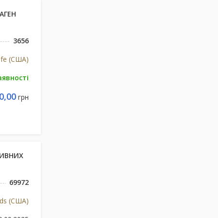
ЛАГЕН
3656
ife (США)
аявності
0,00
грн
ТИВНИХ
69972
s (США)