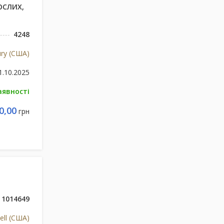
ОСЛИХ,
4248
ury (США)
1.10.2025
аявності
0,00
грн
1014649
ell (США)