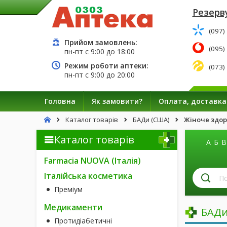
Резерву
(097)
Прийом замовлень:
(095)
пн-пт с
9:00
до
18:00
Режим роботи аптеки:
(073)
пн-пт с
9:00
до
20:00
Головна
Як замовити?
Оплата, доставка
Каталог товарів
БАДи (США)
Жіноче здор
Каталог товарів
А
Б
В
Farmacia NUOVA (Італія)
П
Італійська косметика
лі
Преміум
за
н
Медикаменти
БАДи
Протидіабетичні