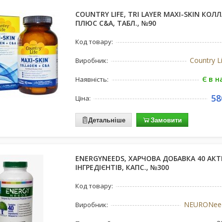
COUNTRY LIFE, TRI LAYER MAXI-SKIN КОЛ
ПЛЮС C&А, ТАБЛ., №90
Код товару:
Country L
Виробник:
Є в н
Наявність:
58
Ціна:
Детальніше
Замовити
ENERGYNEEDS, ХАРЧОВА ДОБАВКА 40 АК
ІНГРЕДІЄНТІВ, КАПС., №300
Код товару:
NEURONeed
Виробник: