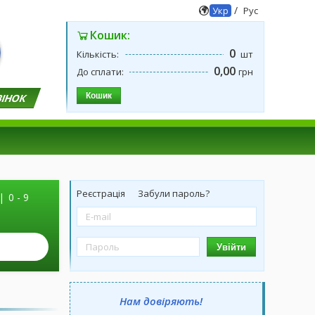
/
Укр
Рус
Кошик:
0
Кількість:
шт
0,00
До сплати:
грн
Кошик
ВІНОК
Реєстрація
Забули пароль?
|
0 - 9
Увійти
Нам довіряють!