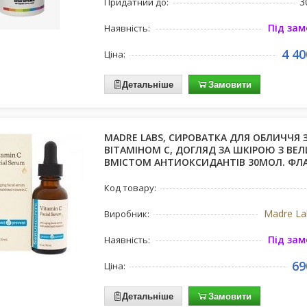
3
Придатний до:
Під за
Наявність:
4 40
Ціна:
Детальніше
Замовити
MADRE LABS, СИРОВАТКА ДЛЯ ОБЛИЧЧЯ 
ВІТАМІНОМ C, ДОГЛЯД ЗА ШКІРОЮ З ВЕ
ВМІСТОМ АНТИОКСИДАНТІВ 30МОЛ. ФЛ
Код товару:
Madre La
Виробник:
Під за
Наявність:
69
Ціна:
Детальніше
Замовити