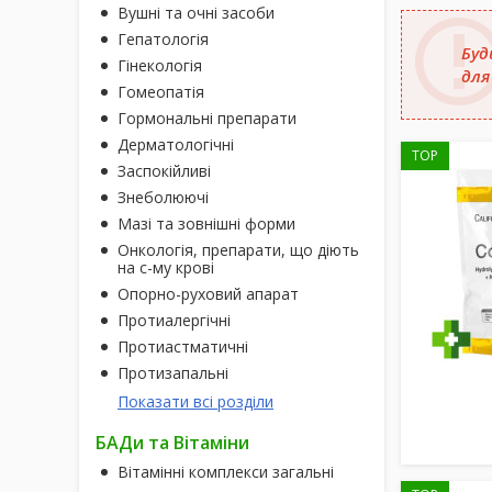
Вушні та очні засоби
Гепатологія
Буд
Гінекологія
для
Гомеопатія
Гормональні препарати
Дерматологічні
TOP
Заспокійливі
Знеболюючі
Мазі та зовнішні форми
Онкологія, препарати, що діють
на с-му крові
Опорно-руховий апарат
Протиалергічні
Протиастматичні
Протизапальні
Показати всі розділи
БАДи та Вітаміни
Вітамінні комплекси загальні