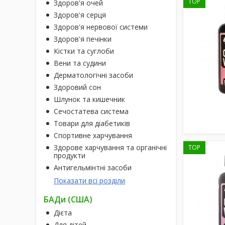
TOP
Здоров'я очей
Здоров'я серця
Здоров'я нервової системи
Здоров'я печінки
Кістки та суглоби
Вени та судини
Дерматологічні засоби
Здоровий сон
Шлунок та кишечник
Сечостатева система
Товари для діабетиків
Спортивне харчування
Здорове харчування та органічні
TOP
продукти
Антигельмінтні засоби
Показати всі розділи
БАДи (США)
Дієта
Для дітей