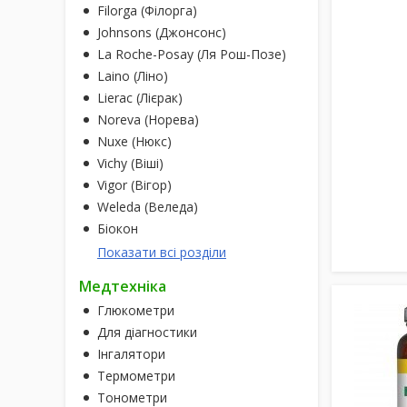
Filorga (Філорга)
Johnsons (Джонсонс)
La Roche-Posay (Ля Рош-Позе)
Laino (Ліно)
Lierac (Лієрак)
Noreva (Норева)
Nuxe (Нюкс)
Vichy (Віші)
Vigor (Вігор)
Weleda (Веледа)
Біокон
Показати всі розділи
Медтехніка
Глюкометри
Для діагностики
Інгалятори
Термометри
Тонометри