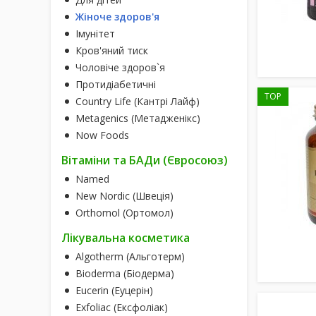
Жіноче здоров'я
Імунітет
Кров'яний тиск
Чоловіче здоров`я
Протидіабетичні
TOP
Country Life (Кантрі Лайф)
Metagenics (Метадженікс)
Now Foods
Вітаміни та БАДи (Євросоюз)
Named
New Nordic (Швеція)
Orthomol (Ортомол)
Лікувальна косметика
Algotherm (Альготерм)
Bioderma (Біодерма)
Eucerin (Еуцерін)
Exfoliac (Ексфоліак)