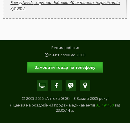
EnergyNeeds, харчова добавка 40 активних інгредієнтів
купити
.
Режим роботи:
пн-пт с
9:00
до
20:00
Замовити товар по телефону
© 2005-2026 «Аптека 0303» - З Вами з 2005 року!
Ліцензія на роздрібний продаж медикаментів
АE 194150
від
23.05.14 р.
САМОЛІКУВАННЯ МОЖЕ БУТИ НЕБЕЗПЕЧНИМ ДЛЯ ВАШОГО ЗДОРОВ'Я!