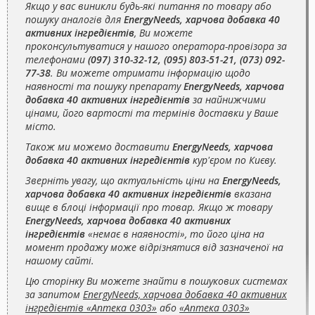
Якщо у вас виникли будь-які питання по товару або
пошуку аналогів для
EnergyNeeds, харчова добавка 40
активних інгредієнтів
, Ви можете
проконсультуватися у нашого оператора-провізора за
телефонами
(097) 310-32-12, (095) 803-51-21, (073) 092-
77-38
. Ви можете отримати інформацію щодо
наявності та пошуку препарату
EnergyNeeds, харчова
добавка 40 активних інгредієнтів
за найнижчими
цінами, його вартості та термінів доставки у Ваше
місто.
Також ми можемо доставити
EnergyNeeds, харчова
добавка 40 активних інгредієнтів
кур'єром по Києву.
Зверніть увагу, що актуальність ціни на
EnergyNeeds,
харчова добавка 40 активних інгредієнтів
вказана
вище в блоці інформації про товар. Якщо ж товару
EnergyNeeds, харчова добавка 40 активних
інгредієнтів
«немає в наявності», то його ціна на
момент продажу може відрізнятися від зазначеної на
нашому сайті.
Цю сторінку Ви можете знайти в пошукових системах
за запитом
EnergyNeeds, харчова добавка 40 активних
інгредієнтів «Аптека 0303»
або
«Аптека 0303»