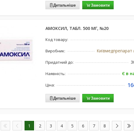
Детальніше
Замовити
АМОКСИЛ, ТАБЛ. 500 МГ, №20
Код товару:
Київмедпрепарат (
Виробник:
3
Придатний до:
Є в н
Наявність:
16
Ціна:
Детальніше
Замовити
1
2
3
4
5
6
7
8