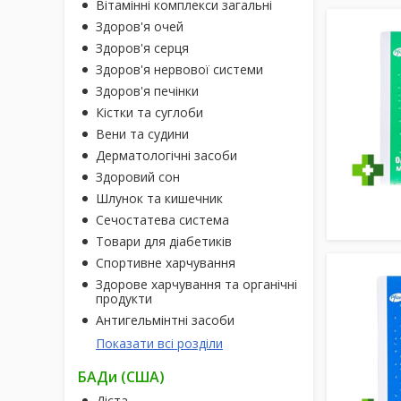
Вітамінні комплекси загальні
Здоров'я очей
Здоров'я серця
Здоров'я нервової системи
Здоров'я печінки
Кістки та суглоби
Вени та судини
Дерматологічні засоби
Здоровий сон
Шлунок та кишечник
Сечостатева система
Товари для діабетиків
Спортивне харчування
Здорове харчування та органічні
продукти
Антигельмінтні засоби
Показати всі розділи
БАДи (США)
Дієта