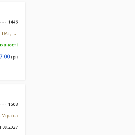
1446
Київський вітамінний завод, ПАТ, м.Київ, Україна
аявності
7,00
грн
1503
, Україна
1.09.2027