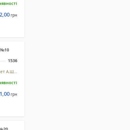
аявності
2,00
грн
 №10
1536
Нобел Ілач Санаї Ве Тіджарет А.Ш., Туреччина
аявності
1,00
грн
 №20