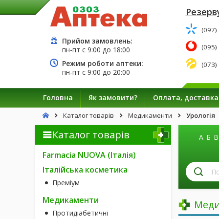
Резерву
(097)
Прийом замовлень:
(095)
пн-пт с
9:00
до
18:00
Режим роботи аптеки:
(073)
пн-пт с
9:00
до
20:00
Головна
Як замовити?
Оплата, доставка
Каталог товарів
Медикаменти
Урологія
Каталог товарів
А
Б
В
Farmacia NUOVA (Італія)
П
Італійська косметика
лі
Преміум
за
н
Медикаменти
Меди
Протидіабетичні