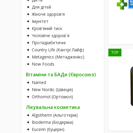
Для дітей
Жіноче здоров'я
Імунітет
Кров'яний тиск
Чоловіче здоров`я
Протидіабетичні
Country Life (Кантрі Лайф)
TOP
Metagenics (Метадженікс)
Now Foods
Вітаміни та БАДи (Євросоюз)
Named
New Nordic (Швеція)
Orthomol (Ортомол)
Лікувальна косметика
Algotherm (Альготерм)
Bioderma (Біодерма)
Eucerin (Еуцерін)