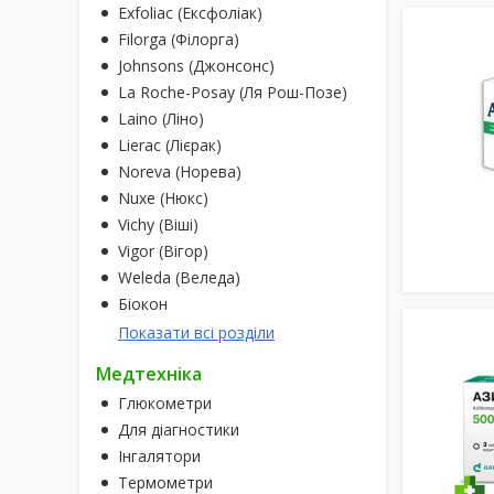
Exfoliac (Ексфоліак)
Filorga (Філорга)
Johnsons (Джонсонс)
La Roche-Posay (Ля Рош-Позе)
Laino (Ліно)
Lierac (Лієрак)
Noreva (Норева)
Nuxe (Нюкс)
Vichy (Віші)
Vigor (Вігор)
Weleda (Веледа)
Біокон
Показати всі розділи
Медтехніка
Глюкометри
Для діагностики
Інгалятори
Термометри