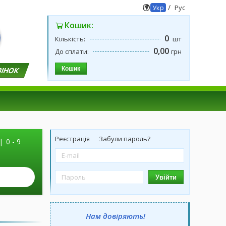
/
Укр
Рус
Кошик:
0
Кількість:
шт
0,00
До сплати:
грн
Кошик
ВІНОК
Реєстрація
Забули пароль?
|
0 - 9
Увійти
Нам довіряють!