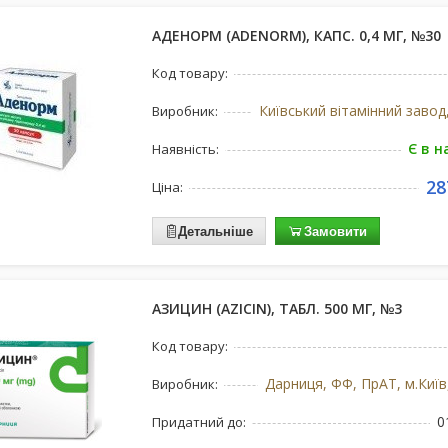
АДЕНОРМ (ADENORM), КАПС. 0,4 МГ, №30
Код товару:
Виробник:
Є в н
Наявність:
28
Ціна:
Детальніше
Замовити
АЗИЦИН (AZICIN), ТАБЛ. 500 МГ, №3
Код товару:
Дарниця, ФФ, ПрАТ, м.Київ
Виробник:
0
Придатний до: