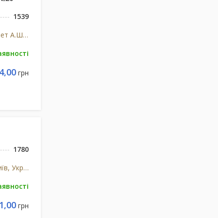
1539
Нобел Ілач Санаї Ве Тіджарет А.Ш., Туреччина
аявності
4,00
грн
1780
Київмедпрепарат, ПАТ, м.Київ, Україна
аявності
1,00
грн