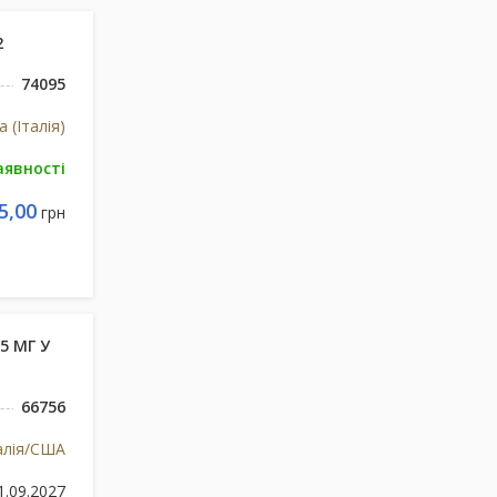
2
74095
ia (Італія)
аявності
5,00
грн
5 МГ У
66756
талія/США
1.09.2027