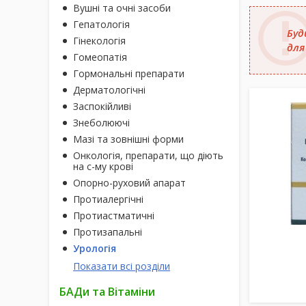
Вушні та очні засоби
Гепатологія
Буд
Гінекологія
для
Гомеопатія
Гормональні препарати
Дерматологічні
Заспокійливі
Знеболюючі
Мазі та зовнішні форми
Онкологія, препарати, що діють
на с-му крові
Опорно-руховий апарат
Протиалергічні
Протиастматичні
Протизапальні
Урологія
Показати всі розділи
БАДи та Вітаміни