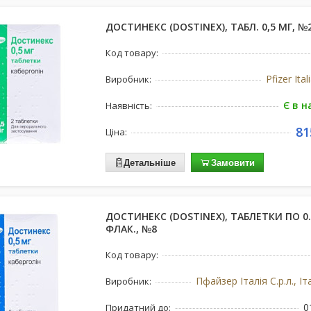
ДОСТИНЕКС (DOSTINEX), ТАБЛ. 0,5 МГ, №
Код товару:
Pfizer Ital
Виробник:
Є в н
Наявність:
81
Ціна:
Детальніше
Замовити
ДОСТИНЕКС (DOSTINEX), ТАБЛЕТКИ ПО 0.
ФЛАК., №8
Код товару:
Пфайзер Італія С.р.л., І
Виробник:
0
Придатний до: