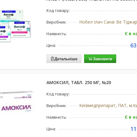
Код товару:
Виробник:
Є в н
Наявність:
63
Ціна:
Детальніше
Замовити
АМОКСИЛ, ТАБЛ. 250 МГ, №20
Код товару:
Виробник:
Є в н
Наявність:
11
Ціна: