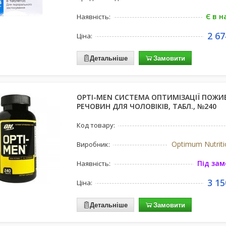
Є в н
Наявність:
2 67
Ціна:
Детальніше
Замовити
OPTI-MEN СИСТЕМА ОПТИМІЗАЦІЇ ПОЖИ
РЕЧОВИН ДЛЯ ЧОЛОВІКІВ, ТАБЛ., №240
Код товару:
Optimum Nutrit
Виробник:
Під за
Наявність:
3 15
Ціна:
Детальніше
Замовити